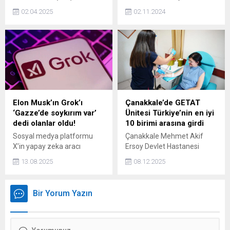
Meta'nın, 'Türkiye’nin içerik
tutuklu Nevzat Bahtiyar'ın
02.04.2025
02.11.2024
sınırlama taleplerine
kardeşi: "Ben burada abimi
uymadığı' gerekçesiyle para
savunmuyorsam, onlarda
cezasına çarptırıldığı
kendi abilerini savunmasın.
bildirildi.
Abim suçunu itiraf ettiği için
avukat tutmadık. Nevzat bu
suçu üstlensin diye toprak
ve para teklif ettiler" dedi.
Elon Musk’ın Grok’ı
Çanakkale’de GETAT
‘Gazze’de soykırım var’
Ünitesi Türkiye’nin en iyi
dedi olanlar oldu!
10 birimi arasına girdi
Sosyal medya platformu
Çanakkale Mehmet Akif
X’in yapay zeka aracı
Ersoy Devlet Hastanesi
Grok’un hesabı, İsrail ve
GETAT Ünitesi bu yıl yaklaşık
13.08.2025
08.12.2025
ABD’nin Gazze’de soykırım
30 bin hastaya akupunktur,
işlediğini belirten
ozon terapi ve mezoterapi
paylaşımları nedeniyle kısa
gibi geleneksel yöntemler
Bir Yorum Yazın
süreliğine askıya alındı.
uyguladı. Hasta
memnuniyeti yüksek,
Türkiye'nin en iyi 10 birimi
arasında yer aldı.