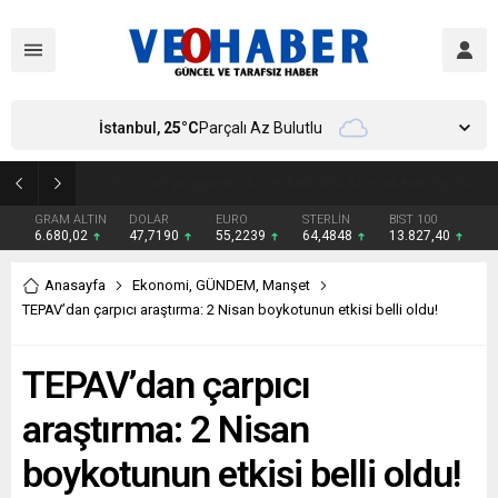
İstanbul,
25
°C
Parçalı Az Bulutlu
YENİ Parti’ye geçecek ilk isim belli oldu: Mamak Belediye Başkanı CHP’den istifa etti
GRAM ALTIN
DOLAR
EURO
STERLİN
BIST 100
6.680,02
47,7190
55,2239
64,4848
13.827,40
Anasayfa
Ekonomi
,
GÜNDEM
,
Manşet
TEPAV’dan çarpıcı araştırma: 2 Nisan boykotunun etkisi belli oldu!
TEPAV’dan çarpıcı
araştırma: 2 Nisan
boykotunun etkisi belli oldu!