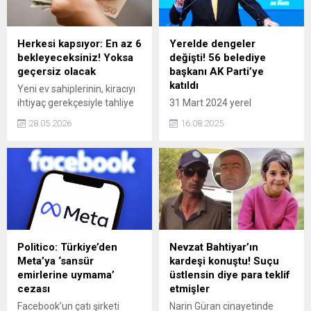
Herkesi kapsıyor: En az 6
Yerelde dengeler
bekleyeceksiniz! Yoksa
değişti! 56 belediye
geçersiz olacak
başkanı AK Parti’ye
katıldı
Yeni ev sahiplerinin, kiracıyı
ihtiyaç gerekçesiyle tahliye
31 Mart 2024 yerel
edebilmesi için tapu
seçimlerinden sonra birçok
28.05.2026
16.08.2025
devrinden sonra en az 6 ay
il, ilçe ve belde yönetimi
geçmesini beklemesi şart.
seçildiklerini partileri
Bu süre dolmadan açılan
bırakarak AK Parti'ye katıldı.
tahliye davaları ise
56 belediye başkanı da
mahkemeler tarafından
partisinden istifa edip AK
geçersiz sayılabilmektedir.
Parti ile yola devam etme
kararı aldı.
Politico: Türkiye’den
Nevzat Bahtiyar’ın
Meta’ya ‘sansür
kardeşi konuştu! Suçu
emirlerine uymama’
üstlensin diye para teklif
cezası
etmişler
Facebook’un çatı şirketi
Narin Güran cinayetinde