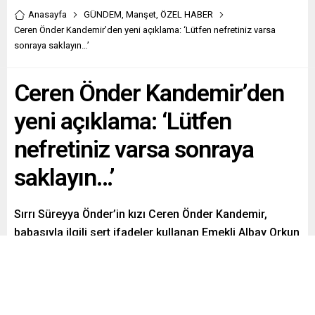
Anasayfa
GÜNDEM
,
Manşet
,
ÖZEL HABER
Ceren Önder Kandemir’den yeni açıklama: ‘Lütfen nefretiniz varsa
sonraya saklayın…’
Ceren Önder Kandemir’den
yeni açıklama: ‘Lütfen
nefretiniz varsa sonraya
saklayın…’
Sırrı Süreyya Önder’in kızı Ceren Önder Kandemir,
babasıyla ilgili sert ifadeler kullanan Emekli Albay Orkun
Özeller’e verdiği yanıt üzerine bir açıklama yaptı. Lütfen
nefretiniz varsa sonraya saklayın, ben babam kadar
metanetli biri değilim ve onun gibi sakin kalabilmem çok
zor ifadelerini kullanan Önder, Yine de kırıp incittiysem