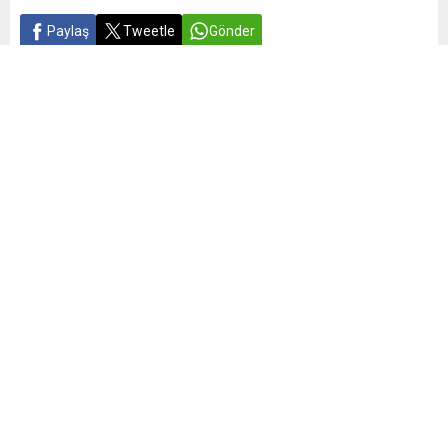
Paylaş
Tweetle
Gönder
Yayınlama: 06.06.2025
A
A
+
-
0
WhatsApp’ın son beta sürümü (v2.25.17.37) sayesinde
artık ‘oturumu kapat’ adındaki seçenek ile birlikte,