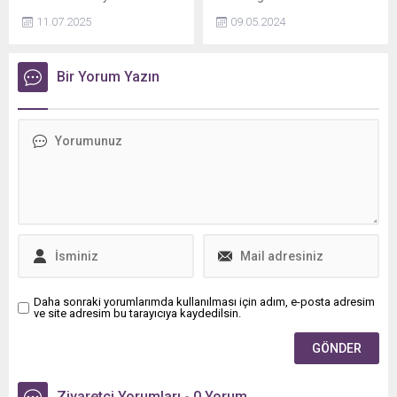
kritik bir eşik aşıldı, 30 PKK'lı
operasyonlarında 72 şüpheli
11.07.2025
09.05.2024
Süleymaniye'de silah bıraktı.
yakalandı.
İYİ Parti Genel Başkanı
Dervişoğlu, görüntülerin
Bir Yorum Yazın
tiyatro olduğunu iddia
ederek, "Bunlar Türk
milletine hakaret anlamı
içeren işlerdir" dedi.
Daha sonraki yorumlarımda kullanılması için adım, e-posta adresim
ve site adresim bu tarayıcıya kaydedilsin.
Ziyaretçi Yorumları - 0 Yorum