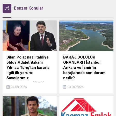
Benzer Konular
Dilan Polat nasıl tahliye
BARAJ DOLULUK
oldu? Adalet Bakanı
ORANLARI | İstanbul,
Yılmaz Tunç’tan kararla
Ankara ve İzmir’in
ilgili ilk yorum:
barajlarında son durum
Savcılarımız
nedir?
soruşturmayı titizlikle
İstanbul, Ankara, İzmir ve
24.08.2024
23.04.2026
yürüttü
Bursa başta olmak üzere
Adalet Bakanı Yılmaz Tunç,
büyükşehirlerdeki
kara para aklama ve vergi
barajlardaki su seviyeleri
kaçakçılığı suçlamasıyla
güncellendi. Yaz mevsimine
tutuklanan Dilan Polat'ın
sayılı günler kala,
tahliye edilmesiyle ilgili ilk
barajlardaki doluluk