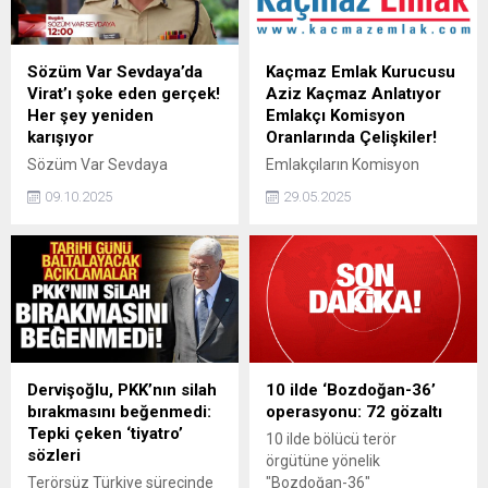
kez konuşarak "Savcılarımız
oranlarında bir artış olup
bu soruşturmayı titizlikle
olmadığı merak konusu
yürüttüler. MASAK detaylı
oldu. Peki, İstanbul, Ankara
Sözüm Var Sevdaya’da
Kaçmaz Emlak Kurucusu
inceleme yaptı ve orada
ve İzmir'in barajlarında son
Virat’ı şoke eden gerçek!
Aziz Kaçmaz Anlatıyor
belirtilen hususlar
durum nedir?
Her şey yeniden
Emlakçı Komisyon
çerçevesinde mahkemenin
karışıyor
Oranlarında Çelişkiler!
vermiş olduğu bir karar söz
Sözüm Var Sevdaya
Emlakçıların Komisyon
konusu" dedi.
dizisinde Virat’a ulaşan
Oranları: Hakkaniyet ve
09.10.2025
29.05.2025
gizemli bir belge her şeyi
Uygulamadaki Çelişkiler
yeniden karıştırır. Belgelerin
Gayrimenkul satışlarında
sahte çıktığını öğrenen
emlakçılar, alıcıdan %2+KDV,
Virat’ın bu itirafı, tüm ailede
satıcıdan ise yine %2+KDV
büyük bir sarsıntı yaşatır.
oranında hizmet bedeli
Peki bu oyunun ardında kim
talep etmektedir. Komisyon
vardır?
oranları taraflar arasında
yazılı bir sözleşmeyle
belirlenebilir; ancak yasal üst
Dervişoğlu, PKK’nın silah
10 ilde ‘Bozdoğan-36’
sınır olarak belirlenen %2
bırakmasını beğenmedi:
operasyonu: 72 gözaltı
oranının üzerine çıkılamaz.
Tepki çeken ‘tiyatro’
10 ilde bölücü terör
sözleri
örgütüne yönelik
Terörsüz Türkiye sürecinde
"Bozdoğan-36"