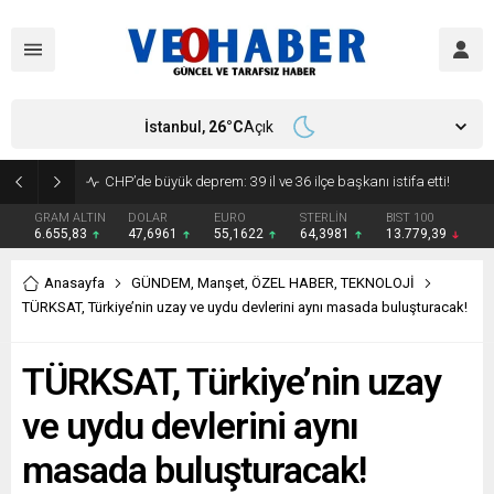
İstanbul,
26
°C
Açık
CHP’de büyük deprem: 39 il ve 36 ilçe başkanı istifa etti!
GRAM ALTIN
DOLAR
EURO
STERLİN
BIST 100
6.655,83
47,6961
55,1622
64,3981
13.779,39
Anasayfa
GÜNDEM
,
Manşet
,
ÖZEL HABER
,
TEKNOLOJİ
TÜRKSAT, Türkiye’nin uzay ve uydu devlerini aynı masada buluşturacak!
TÜRKSAT, Türkiye’nin uzay
ve uydu devlerini aynı
masada buluşturacak!