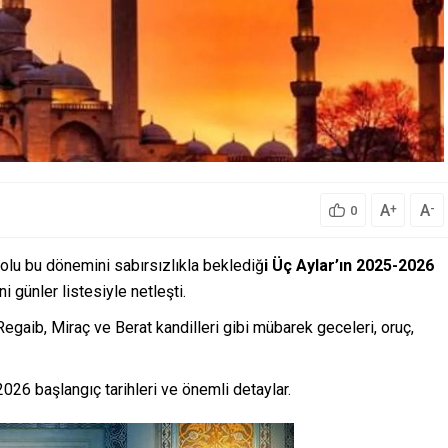
A
A
+
-
0
olu bu dönemini sabırsızlıkla beklediğ
i Üç Aylar’ın 2025-2026
ni günler listesiyle netleşti.
egaib, Miraç ve Berat kandilleri gibi mübarek geceleri, oruç,
26 başlangıç tarihleri ve önemli detaylar.