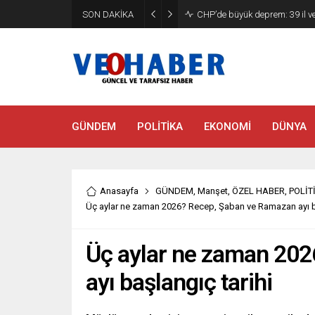
YENİ Parti’ye geçecek ilk isim
SON DAKİKA
etti
GÜNDEM
POLİTİKA
EKONOMİ
DÜNYA
Anasayfa
GÜNDEM
,
Manşet
,
ÖZEL HABER
,
POLİT
Üç aylar ne zaman 2026? Recep, Şaban ve Ramazan ayı ba
Üç aylar ne zaman 20
ayı başlangıç tarihi