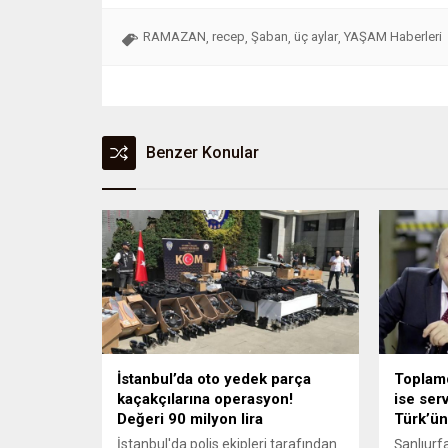
RAMAZAN
recep
Şaban
üç aylar
YAŞAM Haberleri
,
,
,
,
Benzer Konular
İstanbul’da oto yedek parça
Toplamda
kaçakçılarına operasyon!
ise ser
Değeri 90 milyon lira
Türk’ün
İstanbul'da polis ekipleri tarafından
Şanlıurf