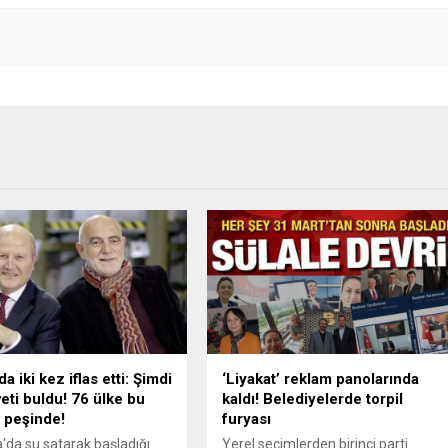
 iki kez iflas etti: Şimdi
‘Liyakat’ reklam panolarında
veti buldu! 76 ülke bu
kaldı! Belediyelerde torpil
 peşinde!
furyası
a'da su satarak başladığı
Yerel seçimlerden birinci parti