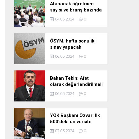
Atanacak öğretmen
sayısı ve branş bazında
kontenjan dağılımları
04.05.2024
0
pazartesi belli oluyor
ÖSYM, hafta sonu iki
sınav yapacak
06.05.2024
0
Bakan Tekin: Afet
olarak değerlendirilmeli
06.05.2024
0
YÖK Başkanı Özvar: İlk
500’deki üniversite
sayımızı 10’a çıkarmayı
07.05.2024
0
hedefliyoruz