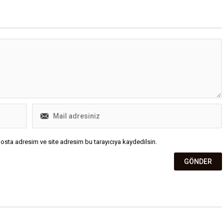
vizyonuna sahip olan bir ülkedir
dedi.
osta adresim ve site adresim bu tarayıcıya kaydedilsin.