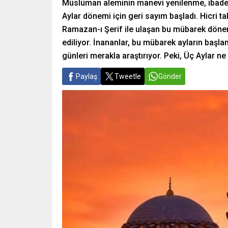
Müslüman aleminin manevi yenilenme, ibadet
Aylar dönemi için geri sayım başladı. Hicri t
Ramazan-ı Şerif ile ulaşan bu mübarek dönem, 
ediliyor. İnananlar, bu mübarek ayların başlan
günleri merakla araştırıyor. Peki, Üç Aylar
Paylaş
Tweetle
Gönder