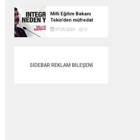
Milli Eğitim Bakanı
Tekin’den müfredat
açıklaması! İntegral
07.05.2024
0
neden yok? İşte
cevabı…
SİDEBAR REKLAM BİLEŞENİ