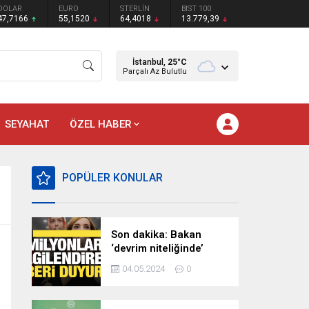
DOLAR
EURO
STERLİN
BIST 100
47,7166
55,1520
64,4018
13.779,39
İstanbul,
25
°C
Parçalı Az Bulutlu
SEYAHAT
ÖZEL HABER
POPÜLER KONULAR
Son dakika: Bakan
‘devrim niteliğinde’
deyip duyurdu!
04.05.2024
0
Milyonları ilgilendiren
hazırlık…