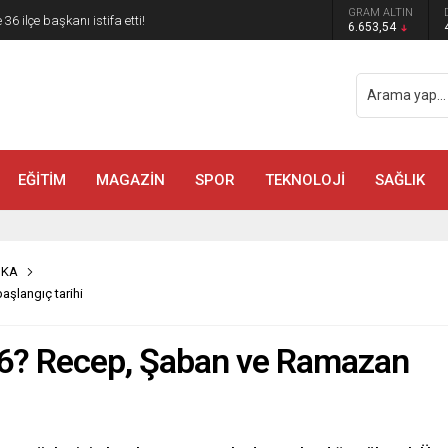
 belli oldu: Mamak Belediye Başkanı CHP’den istifa
GRAM ALTIN
6.653,54
EĞİTİM
MAGAZİN
SPOR
TEKNOLOJİ
SAĞLIK
İKA
şlangıç tarihi
26? Recep, Şaban ve Ramazan