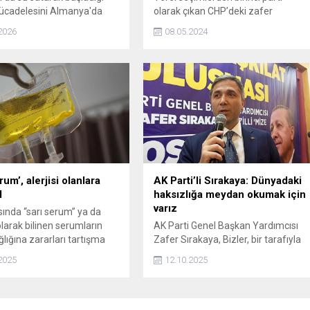
ücadelesini Almanya'da
olarak çıkan CHP’deki zafer
ran Kimya Mühendisi Müfit
sarhoşluğu yerini kadrolaşma
2026
08.05.2024
sembolik bedelle aldığı
hırsına bıraktı. CHP’nin ele geçirdiği
 küresel bir tarım teknolojisi
belediyelerde inanılmaz düzeyde
önüştürdü.
torpil furyası başladı.
rum’, alerjisi olanlara
AK Parti’li Sırakaya: Dünyadaki
l
haksızlığa meydan okumak için
varız
sında “sarı serum” ya da
olarak bilinen serumların
AK Parti Genel Başkan Yardımcısı
ğlığına zararları tartışma
Zafer Sırakaya, Bizler, bir tarafıyla
lmayı sürdürüyor.
Türkiye'yi yeniden inşa etmek, öbür
2025
12.10.2025
tarafıyla tüm bu dünyadaki
haksızlığa meydan okumak için
varız. Türkiye artık sadece dış
politikası olan ülke değil, dış politika