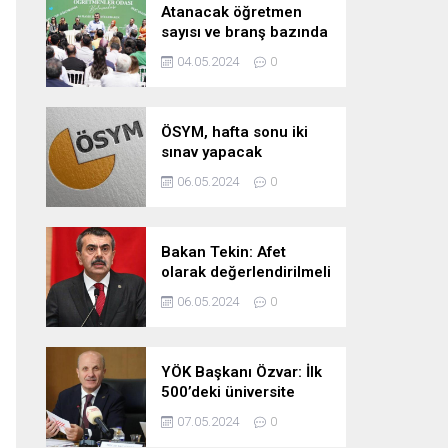
Atanacak öğretmen
sayısı ve branş bazında
kontenjan dağılımları
04.05.2024
0
pazartesi belli oluyor
ÖSYM, hafta sonu iki
sınav yapacak
06.05.2024
0
Bakan Tekin: Afet
olarak değerlendirilmeli
06.05.2024
0
YÖK Başkanı Özvar: İlk
500’deki üniversite
sayımızı 10’a çıkarmayı
07.05.2024
0
hedefliyoruz