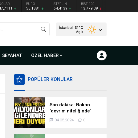
DOLAR
EURO
STERLİN
BIST 100
47,7111
55,1881
64,4139
13.779,39
İstanbul,
31
°C
Açık
SEYAHAT
ÖZEL HABER
POPÜLER KONULAR
Son dakika: Bakan
‘devrim niteliğinde’
deyip duyurdu!
04.05.2024
0
Milyonları ilgilendiren
hazırlık…