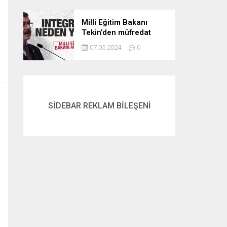
Milli Eğitim Bakanı
Tekin’den müfredat
açıklaması! İntegral
07.05.2024
0
neden yok? İşte
cevabı…
SİDEBAR REKLAM BİLEŞENİ