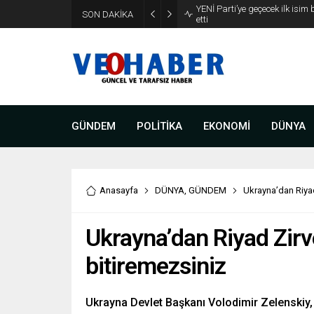
YENİ Parti’ye geçecek ilk isim
SON DAKİKA
etti
GÜNDEM
POLİTİKA
EKONOMİ
DÜNYA
Anasayfa
DÜNYA
,
GÜNDEM
Ukrayna’dan Riyad
Ukrayna’dan Riyad Zirve
bitiremezsiniz
Ukrayna Devlet Başkanı Volodimir Zelenskiy