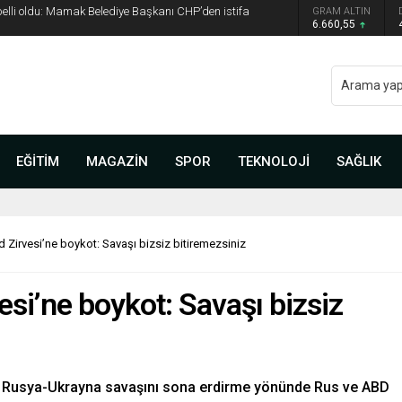
 belli oldu: Mamak Belediye Başkanı CHP’den istifa
GRAM ALTIN
6.660,55
EĞİTİM
MAGAZİN
SPOR
TEKNOLOJİ
SAĞLIK
 Zirvesi’ne boykot: Savaşı bizsiz bitiremezsiniz
si’ne boykot: Savaşı bizsiz
, Rusya-Ukrayna savaşını sona erdirme yönünde Rus ve ABD