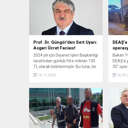
Prof. Dr. Güngör’den Sert Uyarı:
DEAŞ’a
Asgari Ücret Faciası!
operasy
2024 yılı için Diyanet İşleri Başkanlığı
Bakan Ye
tarafından günlük fitre miktarı 130
DEAŞ'a 
TL olarak belirlenmiştir. Bu tutar, bir
35” oper
kişinin yalnızca günlük temel gıda
açıkladı
16.12.2024
06.05.
ihtiyacını karşılayacak şekilde
kişi göza
hesaplanmıştır.