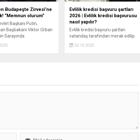
en Budapeşte Zirvesi’ne
Evlilik kredisi başvuru şartları
şık! “Memnun olurum”
2026 | Evlilik kredisi başvurusu
nasıl yapılır?
vlet Başkanı Putin,
an Başbakanı Viktor Orban
Evlilik kredisi başvuru şartları
lin Sarayında
vatandaş tarafından merak edilip
ştirdiği görüşmede, "(ABD
arama motorlarında araştırılıyor.
2025
02.10.2025
Donald Trump ile) Eğer
Ocak 2026'dan itibaren kredi
de mekan olarak
tutarlarının artmasıyla nikah tarihi
te söz konusu olursa ben
ve başvuru zamanı onay sürecinde
memnun olurum" dedi.
belirleyici faktör olacak.