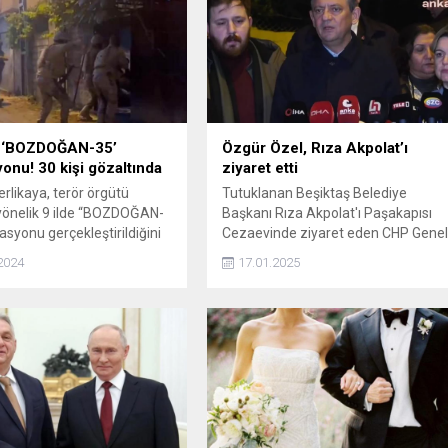
 ‘BOZDOĞAN-35’
Özgür Özel, Rıza Akpolat’ı
onu! 30 kişi gözaltında
ziyaret etti
rlikaya, terör örgütü
Tutuklanan Beşiktaş Belediye
yönelik 9 ilde “BOZDOĞAN-
Başkanı Rıza Akpolat'ı Paşakapısı
asyonu gerçekleştirildiğini
Cezaevinde ziyaret eden CHP Gene
. Operasyon kapsamında 30
Başkanı Özgür Özel, Bu bir savaş
2024
17.01.2025
ltına alındı.
ilanıdır. Rıza Akpolat’ın tutuklanmas
kabul edilemez dedi.