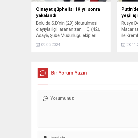
Cinayet şüphelisi 19 yıl sonra
Putin’d
yakalandı
yeşil ı
Bolu'da S.D’nin (29) öldürülmesi
Rusya De
olayıyla ilgili aranan zanlı İ.Ç. (42),
Macarist
Asayiş Şube Müdürlüğü ekipleri
ile Krem
tarafından 19 yıl sonra yakalandı.
gerçekle
09.05.2024
28.11.
Cinayet zanlısı çıkarıldığı mahkeme
Başkanı 
tarafından tutuklandı.
görüşme
Budapeş
de çok 
Bir Yorum Yazın