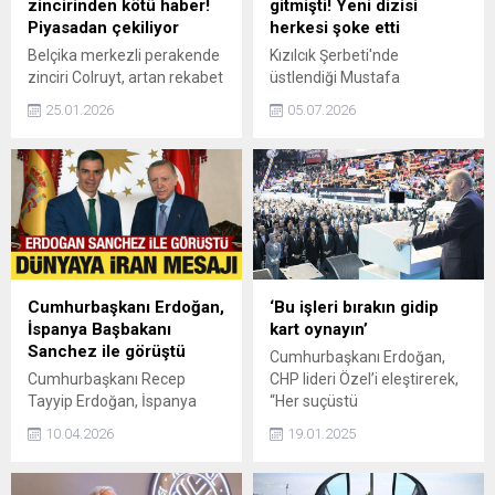
zincirinden kötü haber!
gitmişti! Yeni dizisi
Piyasadan çekiliyor
herkesi şoke etti
Belçika merkezli perakende
Kızılcık Şerbeti'nde
zinciri Colruyt, artan rekabet
üstlendiği Mustafa
baskısı ve kârlılık sorunları
karakteriyle geniş bir izleyici
25.01.2026
05.07.2026
nedeniyle Fransa’daki
kitlesine ulaşan Emrah
faaliyetlerini sonlandırma
Altıntoprak, geçtiğimiz
kararı aldı. Şirket, ülkede
sezon yapımdan ayrılmıştı.
bulunan 105 mağazasından
Yeni sezonda ekranlara
100’ünü sektördeki dört
dönmeye hazırlanan
büyük rakibine devretmeye
Altıntoprak, ATV'de yayın
hazırlanırken, yüzlerce
hayatına başlayacak Aşk ve
çalışanın işini kaybetme
Taht dizisiyle izleyici
ihtimalini gündeme getirdi.
karşısına çıkmaya
Cumhurbaşkanı Erdoğan,
‘Bu işleri bırakın gidip
hazırlanıyor.
İspanya Başbakanı
kart oynayın’
Sanchez ile görüştü
Cumhurbaşkanı Erdoğan,
Cumhurbaşkanı Recep
CHP lideri Özel’i eleştirerek,
Tayyip Erdoğan, İspanya
“Her suçüstü
Başbakanı Pedro Sanchez
yakalandıklarında üç beş
10.04.2026
19.01.2025
ile bir telefon görüşmesi
gün aslan kesiliyorlar. Fakat
gerçekleştirdi.
daha sonra süt dökmüş
kediye dönüyorlar. Özel’e