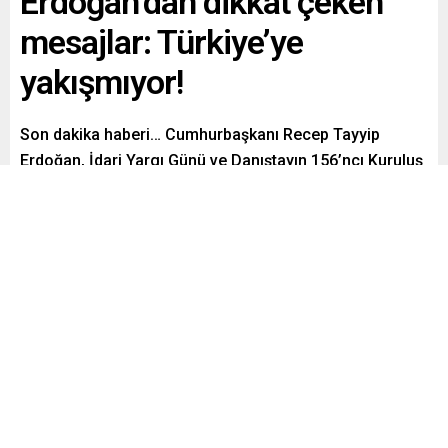
Erdoğan’dan dikkat çeken
mesajlar: Türkiye’ye
yakışmıyor!
Son dakika haberi… Cumhurbaşkanı Recep Tayyip
Erdoğan, İdari Yargı Günü ve Danıştayın 156’ncı Kuruluş
Yıl Dönümü töreninde açıklamalarda bulundu.
Paylaş
Tweetle
Gönder