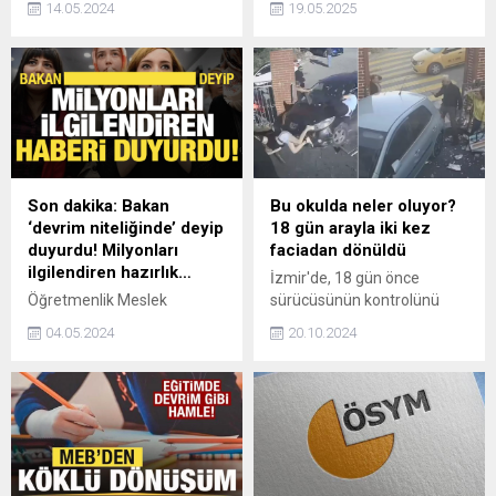
14.05.2024
19.05.2025
"Tercihim Türkçe" programı
Atatürk'ü Anma, Gençlik ve
kapsamında okullarında
Spor Bayramı'na ilişkin bir
başarılı olan öğrenciler genel
mesaj yayımladı.
sınavda dereceye girmek
için yarıştı.
Son dakika: Bakan
Bu okulda neler oluyor?
‘devrim niteliğinde’ deyip
18 gün arayla iki kez
duyurdu! Milyonları
faciadan dönüldü
ilgilendiren hazırlık…
İzmir'de, 18 gün önce
Öğretmenlik Meslek
sürücüsünün kontrolünü
Kanunu’nda devrim
yitirdiği otomobil, kapıyı
04.05.2024
20.10.2024
niteliğinde düzenlemeler
kırarak içeri girmiş, 1 öğrenci
yapılacağını söyleyen Milli
ile 2 velinin yaralanmasına
Eğitim Bakanı Yusuf Tekin,
neden olmuştu. Aynı okulda
üzerinde çalıştıkları taslağın
bu kez el freni çekilmeyen
ayrıntılarını anlattı.
otomobil, hareket ederek
okulun bahçe kapısını kırdı
ve içeriye daldı.