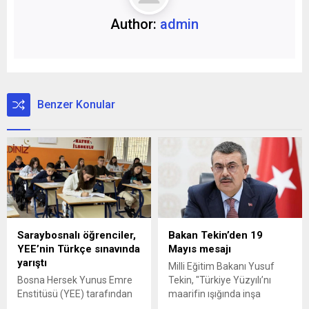
Author:
admin
Benzer Konular
Saraybosnalı öğrenciler,
Bakan Tekin’den 19
YEE’nin Türkçe sınavında
Mayıs mesajı
yarıştı
Milli Eğitim Bakanı Yusuf
Bosna Hersek Yunus Emre
Tekin, "Türkiye Yüzyılı’nı
Enstitüsü (YEE) tarafından
maarifin ışığında inşa
Saraybosna kantonunda
ediyoruz." diyerek, 19 Mayıs