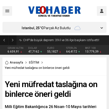
İstanbul,
25
°C
Parçalı Az Bulutlu
YENİ Parti’ye geçecek ilk isim belli oldu: Mamak Belediye Başkanı CHP’den istifa etti
GRAM ALTIN
DOLAR
EURO
STERLİN
BIST 100
6.659,91
47,7162
55,1827
64,4172
13.779,39
Anasayfa
EĞİTİM
Yeni müfredat taslağına on binlerce öneri geldi
Yeni müfredat taslağına on
binlerce öneri geldi
Milli Eğitim Bakanlığınca 26 Nisan-10 Mayıs tarihleri