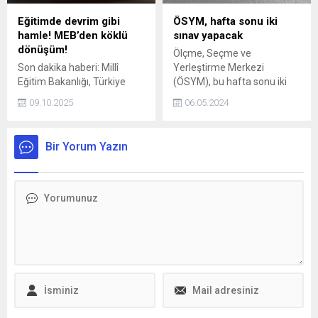
Eğitimde devrim gibi
ÖSYM, hafta sonu iki
hamle! MEB’den köklü
sınav yapacak
dönüşüm!
Ölçme, Seçme ve
Son dakika haberi: Millî
Yerleştirme Merkezi
Eğitim Bakanlığı, Türkiye
(ÖSYM), bu hafta sonu iki
Yüzyılı vizyonuna paralel
sınav birden yapacak
09.10.2025
06.05.2024
olarak eğitimde fırsat
eşitliğini dijital teknolojilerle
güçlendirmeyi hedefleyen
Bir Yorum Yazın
köklü bir dönüşüm başlattı.