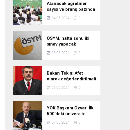
Atanacak öğretmen
sayısı ve branş bazında
kontenjan dağılımları
04.05.2024
0
pazartesi belli oluyor
ÖSYM, hafta sonu iki
sınav yapacak
06.05.2024
0
Bakan Tekin: Afet
olarak değerlendirilmeli
06.05.2024
0
YÖK Başkanı Özvar: İlk
500’deki üniversite
sayımızı 10’a çıkarmayı
07.05.2024
0
hedefliyoruz