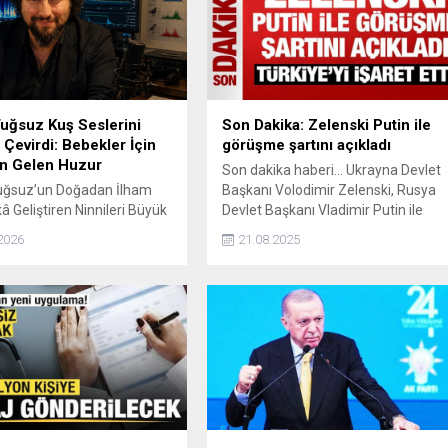
uğsuz Kuş Seslerini
Son Dakika: Zelenski Putin ile
 Çevirdi: Bebekler İçin
görüşme şartını açıkladı
n Gelen Huzur
Son dakika haberi... Ukrayna Devlet
uğsuz’un Doğadan İlham
Başkanı Volodimir Zelenski, Rusya
â Geliştiren Ninnileri Büyük
Devlet Başkanı Vladimir Putin ile
üyor Ormanda yapılan basit
görüşme şartını açıkladı.
2026
21.08.2025
yüşün neden bu kadar
i hissettirdiği uzun yıllardır
nusu. Bilim insanlarına
un nedeni yalnızca temiz
da yeşil manzaralar değil.
arda psikoakustik alanında
araştırmalar, doğanın ses
in insan psikolojisi
..