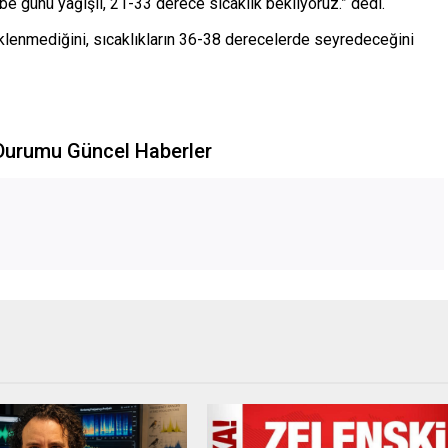
e günü yağışlı, 21-33 derece sıcaklık bekliyoruz.” dedi.
lenmediğini, sıcaklıkların 36-38 derecelerde seyredeceğini
 Durumu Güncel Haberler