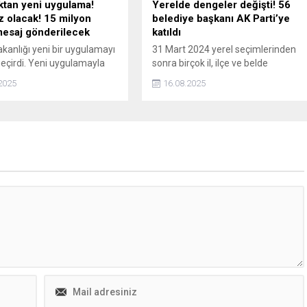
ktan yeni uygulama!
Yerelde dengeler değişti! 56
z olacak! 15 milyon
belediye başkanı AK Parti’ye
mesaj gönderilecek
katıldı
akanlığı yeni bir uygulamayı
31 Mart 2024 yerel seçimlerinden
eçirdi. Yeni uygulamayla
sonra birçok il, ilçe ve belde
ücretsiz yapılan kanser
yönetimi seçildiklerini partileri
2025
16.08.2025
rı için vatandaşlara kısa
bırakarak AK Parti'ye katıldı. 56
MS) gönderilecek.
belediye başkanı da partisinden
istifa edip AK Parti ile yola devam
etme kararı aldı.