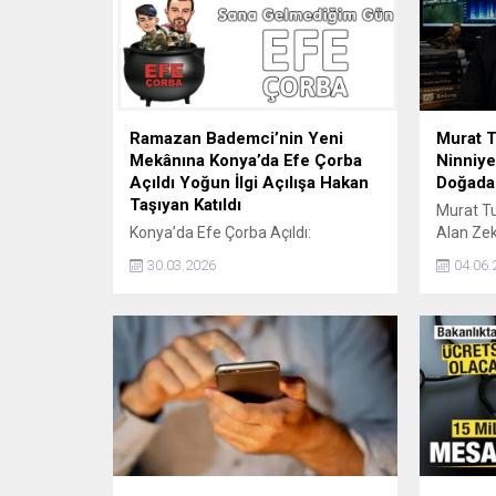
Ramazan Bademci’nin Yeni
Murat T
Mekânına Konya’da Efe Çorba
Ninniye
Açıldı Yoğun İlgi Açılışa Hakan
Doğada
Taşıyan Katıldı
Murat T
Konya’da Efe Çorba Açıldı:
Alan Zek
Ramazan Bademci’nin Yeni
İlgi Gör
30.03.2026
04.06.
Mekânına Yoğun İlgi – Açılışa Hakan
bir yürü
Taşıyan Katıldı Konya’da
yenileyic
gastronomi sektörüne yeni bir soluk
merak ko
getiren Efe Çorba, düzenlenen
göre bun
görkemli bir törenle kapılarını açtı.
hava ya 
İşletmenin sahibi Ramazan
Son yıll
Bademci, açılışta yaptığı
yapılan 
açıklamalarla dikkat çekerken,
mimarisin
organizasyona katılan ünlü isimler
üzerinde.
etkinliğe ayrı bir renk kattı. Efe