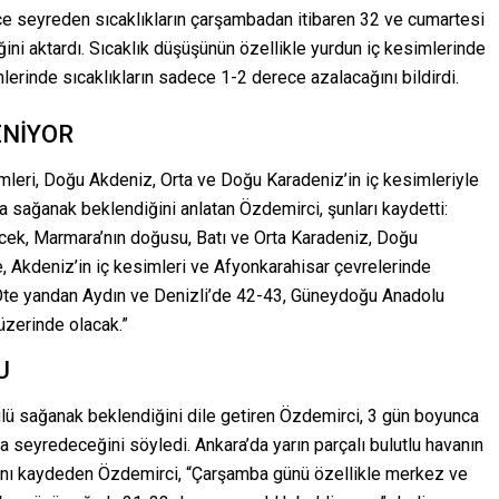
e seyreden sıcaklıkların çarşambadan itibaren 32 ve cumartesi
i aktardı. Sıcaklık düşüşünün özellikle yurdun iç kesimlerinde
erinde sıcaklıkların sadece 1-2 derece azalacağını bildirdi.
NİYOR
simleri, Doğu Akdeniz, Orta ve Doğu Karadeniz’in iç kesimleriyle
a sağanak beklendiğini anlatan Özdemirci, şunları kaydetti:
cek, Marmara’nın doğusu, Batı ve Orta Karadeniz, Doğu
e, Akdeniz’in iç kesimleri ve Afyonkarahisar çevrelerinde
 Öte yandan Aydın ve Denizli’de 42-43, Güneydoğu Anadolu
üzerinde olacak.”
U
ülü sağanak beklendiğini dile getiren Özdemirci, 3 gün boyunca
 seyredeceğini söyledi. Ankara’da yarın parçalı bulutlu havanın
ğını kaydeden Özdemirci, “Çarşamba günü özellikle merkez ve