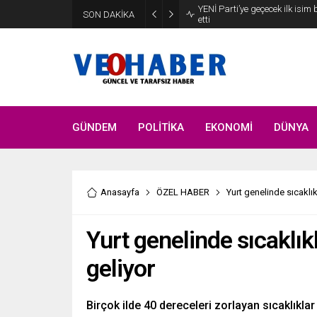
YENİ Parti’ye geçecek ilk isim
SON DAKİKA
etti
GÜNDEM
POLİTİKA
EKONOMİ
DÜNYA
Anasayfa
ÖZEL HABER
Yurt genelinde sıcaklı
Yurt genelinde sıcaklık
geliyor
Birçok ilde 40 dereceleri zorlayan sıcaklıkl