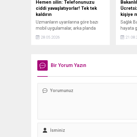
Çorba...
Hemen silin: Telefonunuzu
Bakanlı
ciddi yavaşlatıyorlar! Tek tek
Ücretsi
kaldırın
kişiye 
Uzmanların uyarılarına göre bazı
Sağlık B
mobil uygulamalar, arka planda
hayata g
kesintisiz çalışarak cihazın RAM’ini
birlikte 
28.05.2026
21.08.
ve işlemci performansını
taramala
zorlayabiliyor. Bu durum da
mesaj (S
telefonlarda belirgin yavaşlamalara
neden oluyor. İşte, cihazınızdan
kaldırmanız önerilen o
Bir Yorum Yazın
uygulamalar…