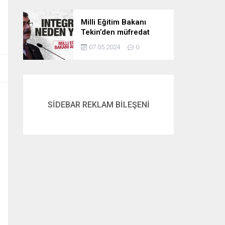
Milli Eğitim Bakanı
Tekin’den müfredat
açıklaması! İntegral
07.05.2024
0
neden yok? İşte
cevabı…
SİDEBAR REKLAM BİLEŞENİ