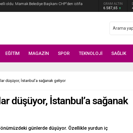
 belli oldu: Mamak Belediye Başkanı CHP’den istifa
GRAM ALTIN
6.587,65
EĞİTİM
MAGAZİN
SPOR
TEKNOLOJİ
SAĞLIK
klar düşüyor, İstanbul’a sağanak geliyor
lar düşüyor, İstanbul’a sağanak
ar önümüzdeki günlerde düşüyor. Özellikle yurdun iç