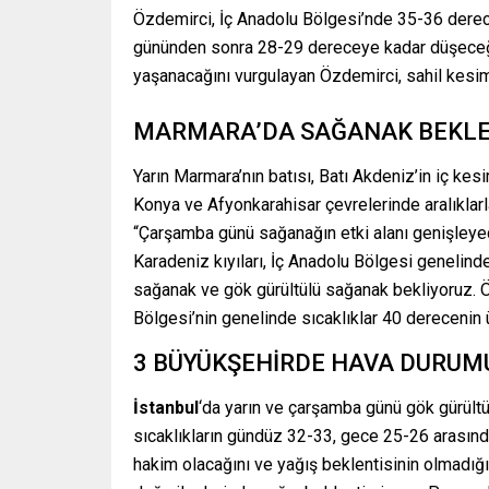
Özdemirci, İç Anadolu Bölgesi’nde 35-36 derec
gününden sonra 28-29 dereceye kadar düşeceğin
yaşanacağını vurgulayan Özdemirci, sahil kesiml
MARMARA’DA SAĞANAK BEKLE
Yarın Marmara’nın batısı, Batı Akdeniz’in iç ke
Konya ve Afyonkarahisar çevrelerinde aralıklarl
“Çarşamba günü sağanağın etki alanı genişleye
Karadeniz kıyıları, İç Anadolu Bölgesi genelind
sağanak ve gök gürültülü sağanak bekliyoruz.
Bölgesi’nin genelinde sıcaklıklar 40 derecenin 
3 BÜYÜKŞEHİRDE HAVA DURUM
İstanbul
‘da yarın ve çarşamba günü gök gürült
sıcaklıkların gündüz 32-33, gece 25-26 arasında
hakim olacağını ve yağış beklentisinin olmadı