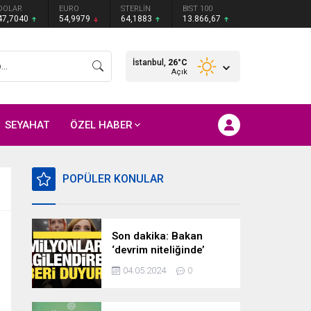
DOLAR
EURO
STERLİN
BIST 100
47,7040
54,9979
64,1883
13.866,67
İstanbul,
26
°C
Açık
SEYAHAT
ÖZEL HABER
POPÜLER KONULAR
Son dakika: Bakan
‘devrim niteliğinde’
deyip duyurdu!
04.05.2024
0
Milyonları ilgilendiren
hazırlık…