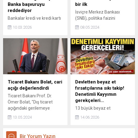
Banka başvuruyu
bir ilk
reddediyor
İsviçre Merkez Bankası
Bankalar kredi ve kredi kartı
(SNB), politika faizini
tahsisinde artık yalnızca
beklenmedik şekilde 25 baz
10.03.2026
08.05.2024
kredi puanını değil,
puan düşürerek, gelişmiş
müşterilerin banka
ülkelerde faiz oranlarını
hesaplarındaki işlem
düşüren ilk merkez bankası
geçmişini de detaylı biçimde
oldu.
inceliyor. Sanal bahis
platformlarıyla bağlantılı
harcamalar, kaynağı
açıklaması olmayan para
giriş çıkışları ve düzensiz
Ticaret Bakanı Bolat, cari
Devletten beyaz et
nakit akışı başvuruların
açığı değerlendirdi
fırsatçılarına sıkı takip!
olumsuz sonuçlanmasına
Denetimli Kayyımın
Ticaret Bakanı Prof. Dr.
yol açabiliyor.
gerekçeleri…
Ömer Bolat, "Dış ticaret
açığındaki gerilemeye
13 büyük beyaz et
hizmet ihracatımızdaki artış
üreticisine kayyum atandı.
13.05.2024
14.06.2026
da eşlik etmektedir." dedi.
Şirketlerin ticari faaliyetleri
kesintisiz sürerken;
kayyumlar, haksız fiyat
Bir Yorum Yazın