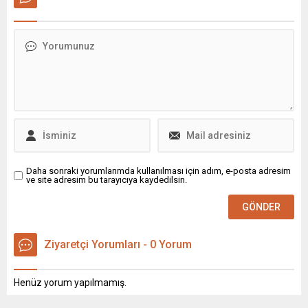
artışlarını ve kartelleşmeyi
önlemek için mali kayıtları,
üretim ve satış süreçlerini
devlet adına yakından
izleyecek.
Daha sonraki yorumlarımda kullanılması için adım, e-posta adresim
ve site adresim bu tarayıcıya kaydedilsin.
Ziyaretçi Yorumları - 0 Yorum
Henüz yorum yapılmamış.