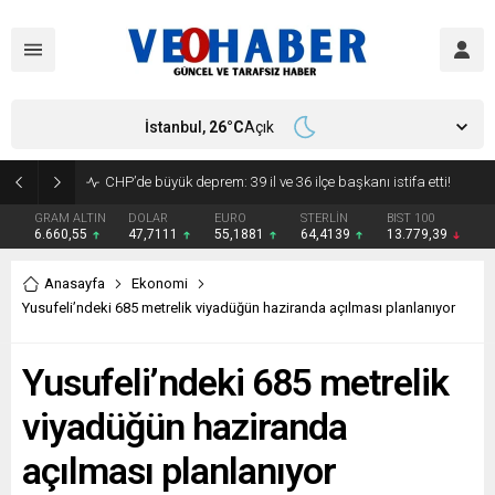
İstanbul,
26
°C
Açık
YENİ Parti’ye geçecek ilk isim belli oldu: Mamak Belediye Başkanı CHP’den istifa etti
GRAM ALTIN
DOLAR
EURO
STERLİN
BIST 100
6.660,55
47,7111
55,1881
64,4139
13.779,39
Anasayfa
Ekonomi
Yusufeli’ndeki 685 metrelik viyadüğün haziranda açılması planlanıyor
Yusufeli’ndeki 685 metrelik
viyadüğün haziranda
açılması planlanıyor