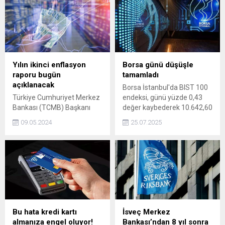
Yılın ikinci enflasyon
Borsa günü düşüşle
raporu bugün
tamamladı
açıklanacak
Borsa İstanbul'da BIST 100
Türkiye Cumhuriyet Merkez
endeksi, günü yüzde 0,43
Bankası (TCMB) Başkanı
değer kaybederek 10.642,60
Fatih Karahan, "Enflasyon
puandan tamamladı.
09.05.2024
25.07.2025
Raporu 2024-II"nin tanıtımı
amacıyla bugün
bilgilendirme toplantısı
düzenleyecek.
Bu hata kredi kartı
İsveç Merkez
almanıza engel oluyor!
Bankası’ndan 8 yıl sonra