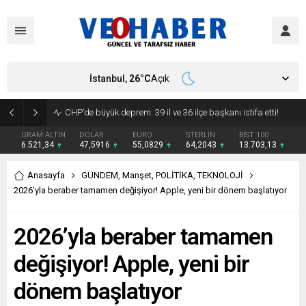
İstanbul,
26
°C
Açık
YENİ Parti’ye geçecek ilk isim belli oldu: Mamak Belediye Başkanı CHP’den istifa etti
GRAM ALTIN
DOLAR
EURO
STERLİN
BIST 100
6.521,34
47,5916
55,0829
64,2043
13.703,13
Anasayfa
GÜNDEM
,
Manşet
,
POLİTİKA
,
TEKNOLOJİ
2026’yla beraber tamamen değişiyor! Apple, yeni bir dönem başlatıyor
2026’yla beraber tamamen
değişiyor! Apple, yeni bir
dönem başlatıyor