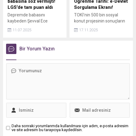
babasına söz vermişti!
Öğrenme Tarihi: e-Devlet
LGS’de tam puan aldı
Sorgulama Ekranı!
Depremde babasını
TOKİ’nin 500 bin sosyal
kaybeden Şevval Ece
konut projesinin sonuçların
Kılınçer, ona verdiği sözü
açıklanacağı tarih, başvuru
11.07.2025
17.11.2025
tuttu. LGS’de tüm soruları
sürecini tamamlayan
doğru yanıtlayarak 500 tam
milyonlarca kişi tarafından
puan alan Kılınçer, Türkiye
yakından izleniyor. Hak
Bir Yorum Yazın
birincisi oldu.
sahipliği için başvuran
vatandaşlar, TOKİ başvuru
sonuçlarının ne zaman ilan
edileceğini ve kura
çekimlerinin hangi tarihlerde
gerçekleştirileceğini
merakla araştırıyor.
Daha sonraki yorumlarımda kullanılması için adım, e-posta adresim
ve site adresim bu tarayıcıya kaydedilsin.