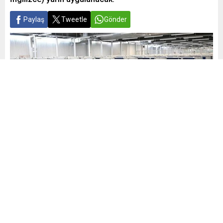
Paylaş
Tweetle
Gönder
Yayınlama: 28.10.2025
A
A
+
-
0
ÖSYM’den yapılan açıklamaya göre, yarın saat 13.45’te