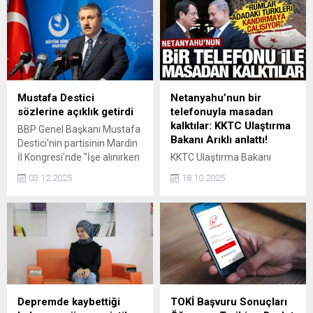
diplomatik pasaportunun
açmak için seferber oldu.
iptal edildiğini açıkladı.
Mustafa Destici
Netanyahu’nun bir
sözlerine açıklık getirdi
telefonuyla masadan
kalktılar: KKTC Ulaştırma
BBP Genel Başkanı Mustafa
Bakanı Arıklı anlattı!
Destici'nin partisinin Mardin
İl Kongresi'nde "İşe alınırken
KKTC Ulaştırma Bakanı
evli olanlara öncelik verilsin.
Erhan Arıklı hafta sonu
03.12.2025
18.10.2025
Evlenmeyenleri işe
yapılacak seçimlerde
almayacaksın." sözleri
muhalefet adayını eleştirdi.
gündem olmuştu. Destici
Arıklı, Netanyahu'nun bir
sözlerine açıklık getirdi.
telefonu ile GKRY'nin Türkler
ile uzlaşmak istemedikleri
için müzakere masasından
nasıl kalktığını anlattı.
Depremde kaybettiği
TOKİ Başvuru Sonuçları