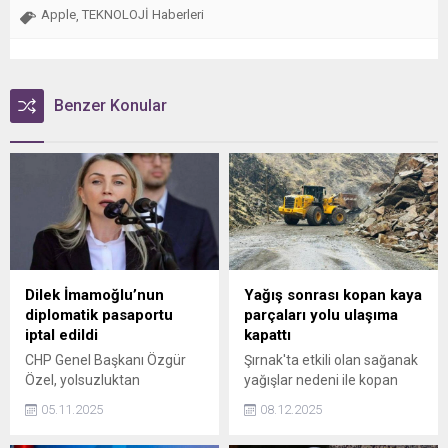
Apple
TEKNOLOJİ Haberleri
,
Benzer Konular
Dilek İmamoğlu’nun
Yağış sonrası kopan kaya
diplomatik pasaportu
parçaları yolu ulaşıma
iptal edildi
kapattı
CHP Genel Başkanı Özgür
Şırnak'ta etkili olan sağanak
Özel, yolsuzluktan
yağışlar nedeni ile kopan
tutuklanan eski İBB Başkanı
kaya parçaları, Şırnak-
05.11.2025
08.12.2025
Ekrem İmamoğlu'nun eşi
Beytüşşebap yolunu
Dilek İmamoğlu'nun
ulaşıma kapattı. Ekipler yolu