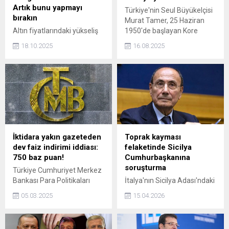
Artık bunu yapmayı
Türkiye'nin Seul Büyükelçisi
bırakın
Murat Tamer, 25 Haziran
Altın fiyatlarındaki yükseliş
1950'de başlayan Kore
trendi her geçen gün artıyor.
Savaşı'nda şehit olan Türk
18.10.2025
16.08.2025
Öyle ki insanlar fiziki altın
ordusundan 4 askerin kemik
almak için tüm dünyada
kalıntılarına ulaşıldığını ve
kuyruğa giriyor. Gram altın 6
naaşlarının kendilerine
bin TL sınırına dayandı.
teslim edildiğini söyledi.
İslam Memiş ise uyarı
niteliğinde, "Artık bunu
yapmayı bırakın" dedi.
İktidara yakın gazeteden
Toprak kayması
dev faiz indirimi iddiası:
felaketinde Sicilya
750 baz puan!
Cumhurbaşkanına
soruşturma
Türkiye Cumhuriyet Merkez
Bankası Para Politikaları
İtalya'nın Sicilya Adası'ndaki
Kurulu 6 Mart 2025 tarihinde
şiddetli yağışların ardından
05.03.2025
15.04.2026
faiz kararı almak üzere
meydana gelen toprak
toplanacak. İktidara yakın
kayması felaketine ilişkin
Yeni Şafak gazetesi,
yürütülen soruşturmada,