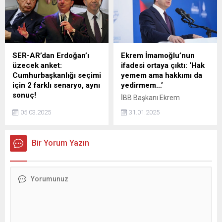
Merkez Bankası'nın faiz
Sicilya Özerk Bölgesel
indirimi yapacağı yönündeki
Yönetimi'nin üst düzey
piyasa beklentilerine karşı
isimler dahil 13 kişinin adı
dikkat çeken bir iddiada
geçtiği bildirildi.
bulundu. Gazeteye göre, iş
dünyası Merkez
SER-AR’dan Erdoğan’ı
Ekrem İmamoğlu’nun
Bankası'ndan beklentilerden
üzecek anket:
ifadesi ortaya çıktı: ‘Hak
çok daha güçlü bir faiz
Cumhurbaşkanlığı seçimi
yemem ama hakkımı da
indirimi bekliyor.
için 2 farklı senaryo, aynı
yedirmem…’
sonuç!
İBB Başkanı Ekrem
Muhalefetin iktidara yönelik
İmamoğlu, hakkında
05.03.2025
31.01.2025
erken seçim çağrıları
yürütülen iki ayrı soruşturma
sürerken; SER-AR
kapsamında ifade verdi.
Araştırma,
İmamoğlu ifadesinde
Bir Yorum Yazın
cumhurbaşkanlığı seçimi
İstanbul Cumhuriyet
için iki farklı senaryoyu
Başsavcısı hakkındaki
katılımcılara sordu. İşte
sözlerini tekrar ederek,
Ekrem İmamoğlu-
Sözlerimde tehdit ve hedef
Cumhurbaşkanı Erdoğan ve
göstermek yoktur. Bu
Mansur Yavaş-
sözlerimden ancak yargı
Cumhurbaşkanı Erdoğan
üzerindeki hakimiyetini
seçiminde ortaya çıkan
kaybetmekten korkanlar