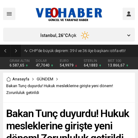
İstanbul,
26
°C
Açık
YENİ Parti’ye geçecek ilk isim belli oldu: Mamak Belediye Başkanı CHP’den istifa etti
GRAM ALTIN
DOLAR
EURO
STERLİN
BIST 100
6.587,65
47,7040
54,9979
64,1883
13.866,67
Anasayfa
GÜNDEM
Bakan Tunç duyurdu! Hukuk mesleklerine girişte yeni dönem!
Zorunluluk getirildi
Bakan Tunç duyurdu! Hukuk
mesleklerine girişte yeni