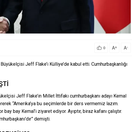
A
A
+
-
0
yükelçisi Jeff Flake’i Külliye’de kabul etti. Cumhurbaşkanlığı
ŞTİ
lçisi Jeff Flake’in Millet İttifakı cumhurbaşkanı adayı Kemal
tererek “Amerika’ya bu seçimlerde bir ders vermemiz lazım.
 bay bay Kemal’i ziyaret ediyor. Ayıptır, biraz kafanı çalıştır.
mhurbaşkanı’dır” demişti.