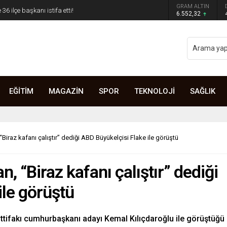
GRAM ALTIN
6.552,32
EĞİTİM
MAGAZİN
SPOR
TEKNOLOJİ
SAĞLIK
iraz kafanı çalıştır” dediği ABD Büyükelçisi Flake ile görüştü
 “Biraz kafanı çalıştır” dediği
ile görüştü
ttifakı cumhurbaşkanı adayı Kemal Kılıçdaroğlu ile görüştüğü