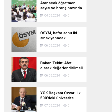
Atanacak öğretmen
sayısı ve branş bazında
kontenjan dağılımları
04.05.2024
0
pazartesi belli oluyor
ÖSYM, hafta sonu iki
sınav yapacak
06.05.2024
0
Bakan Tekin: Afet
olarak değerlendirilmeli
06.05.2024
0
YÖK Başkanı Özvar: İlk
500’deki üniversite
sayımızı 10’a çıkarmayı
07.05.2024
0
hedefliyoruz