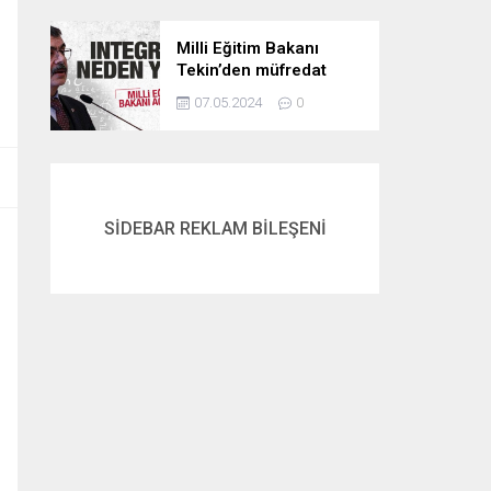
Milli Eğitim Bakanı
Tekin’den müfredat
açıklaması! İntegral
07.05.2024
0
neden yok? İşte
cevabı…
SİDEBAR REKLAM BİLEŞENİ