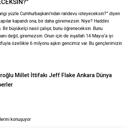
ECEKSİN?”
ngi yüzle Cumhurbaşkanı’ndan randevu isteyeceksin?” diyen
kapılar kapandı ona, bir daha göremezsin. Niye? Haddini
. Bir büyükelçi nasıl çalışır, bunu öğreneceksin. Bunu
nı değil, giremezsin. Onun için de inşallah 14 Mayıs’a iyi
tfuyla özellikle 6 milyonu aşkın gencimiz var. Bu gençlerimizin
oğlu Millet İttifakı Jeff Flake Ankara Dünya
erler
lerini konuşuyor