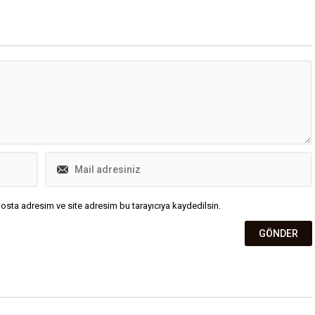
 ve yaşam tarzı en az
gerektiğini vurguladı.
adar belirleyici. Genetiğin
 olarak belirlenmemekle
 eğer anne ve...
osta adresim ve site adresim bu tarayıcıya kaydedilsin.