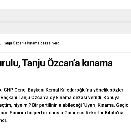
u, Tanju Özcan’a kınama cezası verdi
rulu, Tanju Özcan’a kınama
ki CHP Genel Başkanı Kemal Kılıçdaroğlu’na yönelik sözleri
e Başkanı Tanju Özcan’a oy kınama cezası verildi. Konuya
çtim, niye mi? Bir partilinin alabileceği ‘Uyarı, Kınama, Geçici
ldum. Sanırım bu performansla Guinness Rekorlar Kitabı’na
ndı.