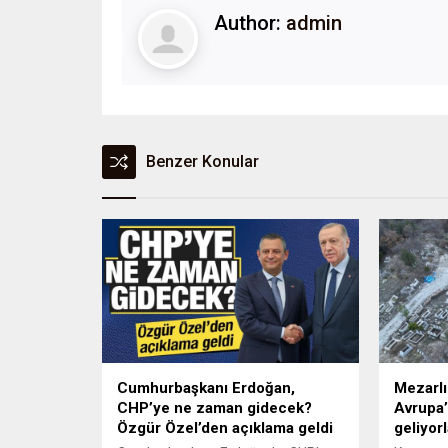
Author:
admin
Benzer Konular
Cumhurbaşkanı Erdoğan,
Mezarlık
CHP’ye ne zaman gidecek?
Avrupa’
Özgür Özel’den açıklama geldi
geliyorl