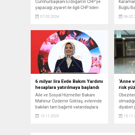
Cumhurbaşkanı Erdoğan’ın CHP’ye
Karaman'
yapacağı ziyaret ile ilgili CHP lideri
Büğlü Ba
Özgür Özel’den açıklama geldi.
yağlı çam
07.05.2024
06.02.
geldiğine
Avrupa'd
kişilerin
arttığı bel
6 milyar lira Evde Bakım Yardımı
‘Anne v
hesaplara yatırılmaya başlandı
risk yü
Aile ve Sosyal Hizmetler Bakanı
Obeziten
Mahinur Özdemir Göktaş, evlerinde
olmadığın
bakılan tam bağımlı vatandaşlara
diyabet g
ve ailelerine ekonomik destek
sorununa
15.11.2025
15.11.
sağlamak amacıyla bu ay toplam 6
bir pand
milyar lira Evde Bakım Yardımını
söyleyen
hak sahiplerinin hesaplarına
Dr. Mehm