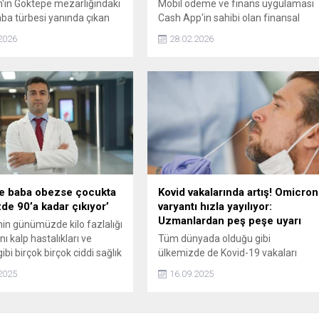
ın Göktepe mezarlığındaki
Mobil ödeme ve finans uygulaması
ba türbesi yanında çıkan
Cash App'in sahibi olan finansal
urun çeşitli hastalıklara iyi
teknoloji şirketi Block 4 binin
2026
28.02.2026
 inanılıyor. Şifa bulmak için
üzerinde çalışanını işten
an ve çevre illerden gelen
çıkaracağını duyurdu.
 sayısının ise son yıllarda
irtiliyor.
e baba obezse çocukta
Kovid vakalarında artış! Omicron
zde 90’a kadar çıkıyor’
varyantı hızla yayılıyor:
Uzmanlardan peş peşe uyarı
in günümüzde kilo fazlalığı
ı kalp hastalıkları ve
Tüm dünyada olduğu gibi
ibi birçok birçok ciddi sağlık
ülkemizde de Kovid-19 vakaları
 zemin hazırlayan küresel
yeniden artışa geçti. Grip şikayetiyle
2025
16.09.2025
emi haline geldiğini
gelen birçok hastanın aslında Kovid
 Genel Cerrahi Uzmanı Op.
olduğu tespit edilirken, uzmanlar
et Mehdi Deniz, “Çevresel
önlemlerin gevşetilmemesi