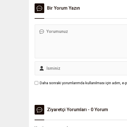
yatırmaya başladıklarını duyurdu.
etkenler
Bir Yorum Yazın
genetik k
rolü net
birlikte,
Daha sonraki yorumlarımda kullanılması için adım, e-p
Ziyaretçi Yorumları - 0 Yorum