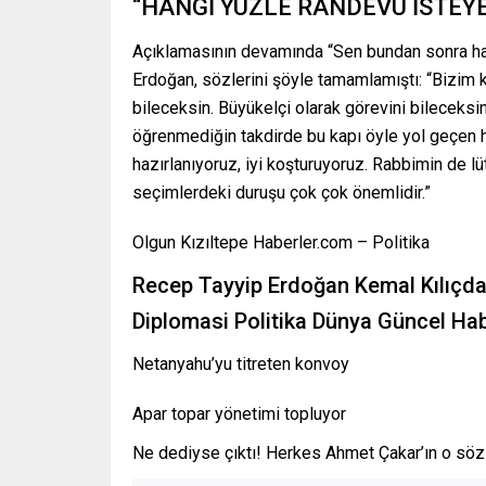
“HANGİ YÜZLE RANDEVU İSTEY
Açıklamasının devamında “Sen bundan sonra ha
Erdoğan, sözlerini şöyle tamamlamıştı: “Bizim 
bileceksin. Büyükelçi olarak görevini bileceksin
öğrenmediğin takdirde bu kapı öyle yol geçen ha
hazırlanıyoruz, iyi koşturuyoruz. Rabbimin de lü
seçimlerdeki duruşu çok çok önemlidir.”
Olgun Kızıltepe Haberler.com – Politika
Recep Tayyip Erdoğan Kemal Kılıçdar
Diplomasi Politika Dünya Güncel Hab
Netanyahu’yu titreten konvoy
Apar topar yönetimi topluyor
Ne dediyse çıktı! Herkes Ahmet Çakar’ın o söz