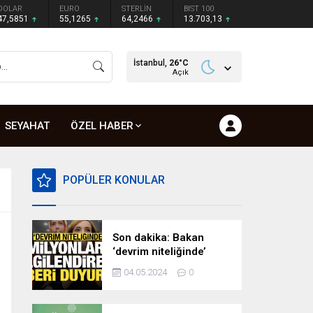
DOLAR
EURO
STERLİN
BIST 100
47,5851
55,1265
64,2466
13.703,13
İstanbul,
26
°C
Açık
SEYAHAT
ÖZEL HABER
POPÜLER KONULAR
Son dakika: Bakan
‘devrim niteliğinde’
deyip duyurdu!
04.05.2024
0
Milyonları ilgilendiren
hazırlık…