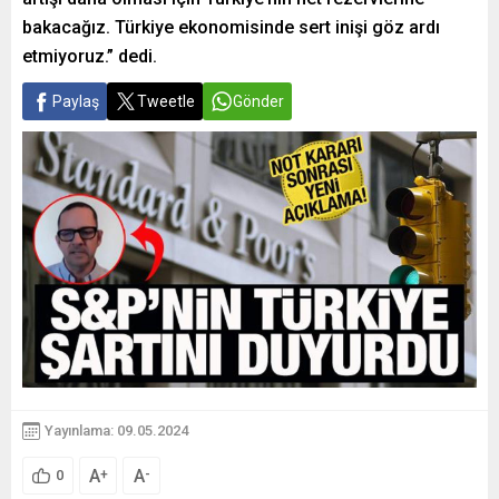
bakacağız. Türkiye ekonomisinde sert inişi göz ardı
etmiyoruz.” dedi.
Paylaş
Tweetle
Gönder
Yayınlama: 09.05.2024
A
A
+
-
0