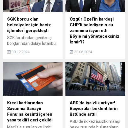
SGK borcu olan
Özgür Özel’in kardeşi
belediyeler için haciz
CHP’li belediyenin su
işlemleri gerçekleşti
zammına isyan etti:
Böyle mi yöneteceksiniz
SGK tarafından gecikmiş
İzmir’i?
borçlarından dolayı İstanbul,
Ankara ve İzmir büyükşehir
İzmir'de suya yapılan yüzde
30.12.2024
30.06.2024
belediyelerinin de aralarında
45'lik zamma dikkat çeken
bulunduğu altı belediyeye
bir isimden tepki geldi. CHP
haciz işlemi başlatılmıştı.
Genel Başkanı Özgür Özel'in
Konuyla ilgili gazetecilerin
kardeşi Barış Özel, "İzmir'de
sorularını yanıtlayan Vedat
suya indirim sözü seçim
Işıkhan, "Yasanın bize
vaadi olarak verilmişken,
vermiş olduğu yetkiye
seçim sonrası elektrik
dayanarak haciz işlemlerini
zammından bile yüksek
gerçekleştirdik" ifadelerini
zam yapılıyor. Türkiye'nin en
Kredi kartlarından
ABD’de işsizlik artıyor!
kullandı.
pahallı suyuna katmerli zam
Savunma Sanayii
Başvurular beklentilerin
resmen. Böyle mi
Fonu’na kesinti içeren
üstünde arttı!
yöneteceksiniz İzmir'i?
yasa teklifi geri çekildi
ABD'de ilk kez işsizlik maaşı
Yazıktır bu halka!"...
Meclis'e sunulan ve limiti
başvurusunda bulunanların