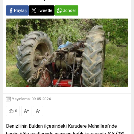
Paylaş
Tweetle
Gönder
Yayınlama: 09.05.2024
A
A
+
-
0
Denizli’nin Buldan ilçesindeki Kurudere Mahallesi’nde
bugün öğle saatlerinde yaşanan trafik kazasında, S.Y. (28)