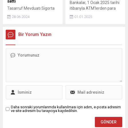
sattı
Bankalar, 1 Ocak 2025 tarihi
Tasarruf Mevduatı Sigorta
itibarıyla ATM'lerden para
Fonu, İngiltere Yüksek
çekme limitlerini değiştirdi.
28.06.2024
01.01.2025
Mahkemesindeki tahkim
Mevcut durumda 10 bin lira
davasını kaybeden terör
olan limit 20 bin liraya kadar
örgütü FETÖ firarisi Akın
yükseltilecek.
Bir Yorum Yazın
İpek'in Bebek'teki yalısı 1
milyar 100 milyon liraya alıcı
buldu. Yalının yeni sahibi
yüzde 70'i Tayvanlı TCC'ye
ait Oyak Çimento oldu.
Daha sonraki yorumlarımda kullanılması için adım, e-posta adresim
ve site adresim bu tarayıcıya kaydedilsin.