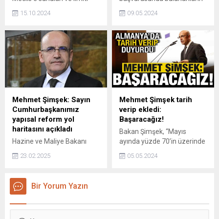
100 bin lirayı geçen kredi
sayısı, 4 Mayıs ile biten
15.10.2024
09.05.2024
kartı sahiplerine yıllık 750
haftada 231 bin kişiyle son 6
TL'lik kesinti öngören yasa
ayın en yüksek seviyesine
teklifine ilişkin görüşmelerin
ulaştı.
sonlandırıldığı duyuruldu. AK
Parti Grup Başkanı Abdullah
Güler, "Cumhurbaşkanımız
sunulan teklifle ilgili detaylı
inceleme istedi. Fon
Savunma Sanayii
Mehmet Şimşek: Sayın
Mehmet Şimşek tarih
Destekleme Fon Teklifi
Cumhurbaşkanımız
verip ekledi:
görüşmeleri sonlandırıldı"
yapısal reform yol
Başaracağız!
dedi.
haritasını açıkladı
Bakan Şimşek, “Mayıs
Hazine ve Maliye Bakanı
ayında yüzde 70’in üzerinde
Mehmet Şimşek, AKP'de
bir enflasyonla zirveyi
23.02.2025
05.05.2024
gerçekleşen kongreye ilişkin,
bulacağız. Daha sonra
Sayın Cumhurbaşkanımız
uygulamaya koyduğumuz
bugün ekonomimizin
programla birlikte enflasyon
Bir Yorum Yazın
dönüşümü için yapısal
hızlı bir şekilde düşecek ve
reform yol haritasını açıkladı
2026 yılında tekrar tek
açıklamasını yaptı.
haneli enflasyona dönmüş