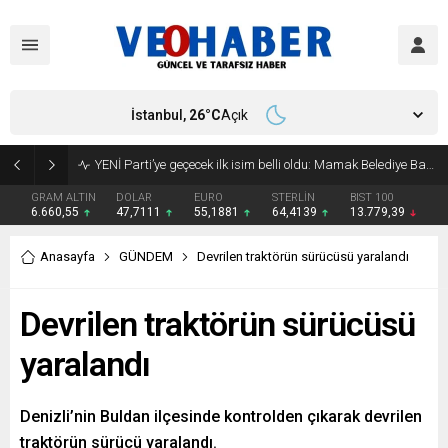
İstanbul,
26
°C
Açık
YENİ Parti’ye geçecek ilk isim belli oldu: Mamak Belediye Başkanı CHP’den istifa etti
GRAM ALTIN
DOLAR
EURO
STERLİN
BIST 100
6.660,55
47,7111
55,1881
64,4139
13.779,39
Anasayfa
GÜNDEM
Devrilen traktörün sürücüsü yaralandı
Devrilen traktörün sürücüsü
yaralandı
Denizli’nin Buldan ilçesinde kontrolden çıkarak devrilen
traktörün sürücü yaralandı.