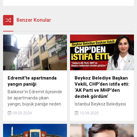
Benzer Konular
Edremit’te apartmanda
Beykoz Belediye Başkan
yangın paniği
Vekili, CHP’den istifa etti:
‘AK Parti ve MHP’den
Balıkesir’in Edremit ilçesinde
destek gördüm’
bir apartmanda çıkan
yangın, büyük paniğe neden
İstanbul Beykoz Belediyesi
oldu.
Başkan Vekili Özlem Vural
09.05.2024
10.09.2025
Gürzel, CHP’den istifa
ettiğini duyurdu. Gürzel, "AK
Parti, MHP ve Beykoz
halkından destek gördüm"