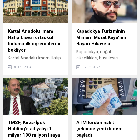
diyerek uğradığı saldırıları X
hesabından yaptığı yazılı
açıklama ile paylaştı.
Kartal Anadolu İmam
Kapadokya Turizminin
Hatip Lisesi ortaokul
Mimarı: Murat Kaya’nın
bölümü ilk öğrencilerini
Başarı Hikayesi
bekliyor
Kapadokya, doğal
Kartal Anadolu İmam Hatip
güzellikleri, büyüleyici
Lisesi bünyesinde yeni
manzaraları ve tarihi
30.03.2026
05.10.2024
açılan Yabancı Dil Ağırlıklı
mirasıyla dünyanın en
Proje İmam Hatip Ortaokulu,
gözde turistik bölgelerinden
2026-2027 eğitim öğretim
biri haline gelmiş durumda.
yılında ilk öğrencilerini kabul
Bu eşsiz bölgeyi küresel
etmeye hazırlanıyor.
çapta tanınan bir turizm
merkezi haline getiren
isimlerden biri ise vizyoner
lider Murat Kaya. Ailesinin
kurmuş olduğu Kaya A.Ş.’nin
TMSF, Koza-İpek
ATM’lerden nakit
başına 2021 yılında geçen
Holding’e ait yalıyı 1
çekimde yeni dönem
Murat Kaya, kısa sürede
milyar 100 milyon liraya
başladı
Kapadokya turizmine...