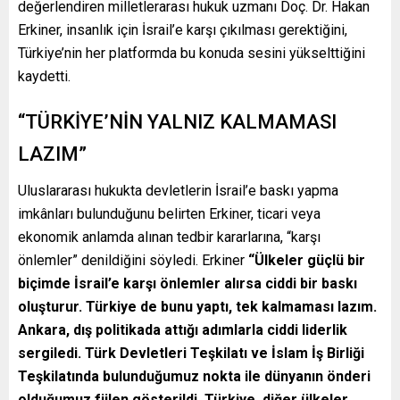
değerlendiren milletlerarası hukuk uzmanı Doç. Dr. Hakan
Erkiner, insanlık için İsrail’e karşı çıkılması gerektiğini,
Türkiye’nin her platformda bu konuda sesini yükselttiğini
kaydetti.
“TÜRKİYE’NİN YALNIZ KALMAMASI
LAZIM”
Uluslararası hukukta devletlerin İsrail’e baskı yapma
imkânları bulunduğunu belirten Erkiner, ticari veya
ekonomik anlamda alınan tedbir kararlarına, “karşı
önlemler” denildiğini söyledi. Erkiner
“Ülkeler güçlü bir
biçimde İsrail’e karşı önlemler alırsa ciddi bir baskı
oluşturur. Türkiye de bunu yaptı, tek kalmaması lazım.
Ankara, dış politikada attığı adımlarla ciddi liderlik
sergiledi. Türk Devletleri Teşkilatı ve İslam İş Birliği
Teşkilatında bulunduğumuz nokta ile dünyanın önderi
olduğumuz fiilen gösterildi. Türkiye, diğer ülkeler