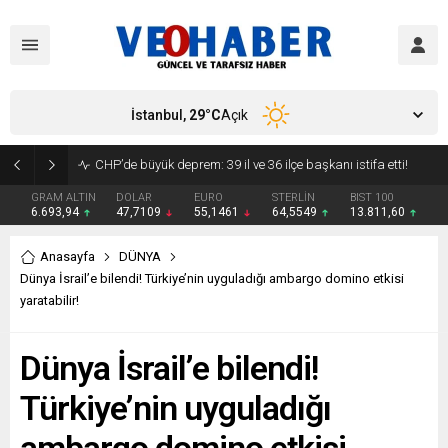
İstanbul,
29
°C
Açık
YENİ Parti’ye geçecek ilk isim belli oldu: Mamak Belediye Başkanı CHP’den istifa etti
GRAM ALTIN
DOLAR
EURO
STERLİN
BIST 100
6.693,94
47,7109
55,1461
64,5549
13.811,60
Anasayfa
DÜNYA
Dünya İsrail’e bilendi! Türkiye’nin uyguladığı ambargo domino etkisi
yaratabilir!
Dünya İsrail’e bilendi!
Türkiye’nin uyguladığı