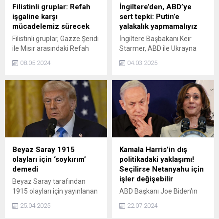
Filistinli gruplar: Refah
İngiltere’den, ABD’ye
işgaline karşı
sert tepki: Putin’e
mücadelemiz sürecek
yalakalık yapmamalıyız
Filistinli gruplar, Gazze Şeridi
İngiltere Başbakanı Keir
ile Mısır arasındaki Refah
Starmer, ABD ile Ukrayna
Sınır Kapısı'nda dış vesayeti
arasındaki gündeme gelen
08.05.2024
04.03.2025
reddettiklerini bildirdi.
maden anlaşmasının
Ukrayna'ya güvenlik
garantisi vermek için tek
başına yeterli olmadığını
söyledi.
Beyaz Saray 1915
Kamala Harris’in dış
olayları için ‘soykırım’
politikadaki yaklaşımı!
demedi
Seçilirse Netanyahu için
işler değişebilir
Beyaz Saray tarafından
1915 olayları için yayınlanan
ABD Başkanı Joe Biden'ın
açıklamada, Ermenice
kasım ayında yapılacak
25.04.2025
22.07.2024
Büyük Felaket anlamına
seçimler öncesi yarıştan