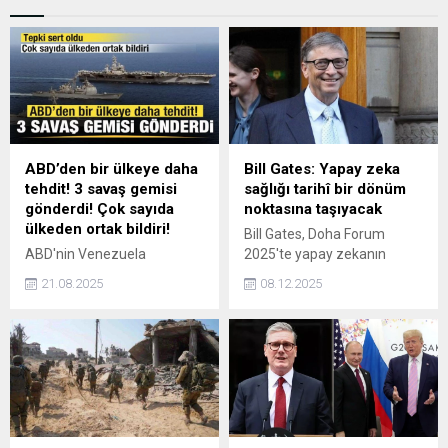
ABD’den bir ülkeye daha
Bill Gates: Yapay zeka
tehdit! 3 savaş gemisi
sağlığı tarihî bir dönüm
gönderdi! Çok sayıda
noktasına taşıyacak
ülkeden ortak bildiri!
Bill Gates, Doha Forum
ABD'nin Venezuela
2025'te yapay zekanın
yakınlarındaki Karayip
sağlıkta devrim yaratacağını
21.08.2025
08.12.2025
Denizi'ne 3 savaş gemisi
açıkladı: Çocuk ölümleri
gönderme kararına tepkiler
sıfırlanabilir, yoksulluk
dinmiyor. ALBA 13.
bitebilir, sıtma ve AIDS gibi
Olağanüstü Zirvesi, ABD'yi
hastalıklar %95 azalabilir.
kınayan ortak bir bildiriyle
tamamlandı. Liderler ABD'ye
rest çekti! İşte detaylar