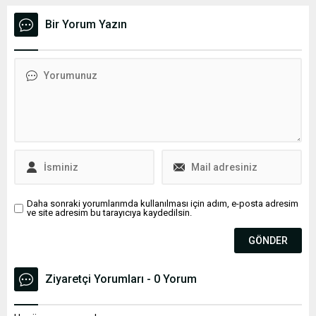
gelen Meds Yeghern ifadesi
çekilmesinin ardından
kullanıldı.
gözler Demokrat Parti'nin
Bir Yorum Yazın
yeni adayı olması beklenen
Kamala Harris'e çevrildi.
İsrail'e karşı Biden'dan daha
eleştirel bir pozisyonda
görülen Haris'in, Gazze'de
sivil ölümlerinin artması
üzerine özel
görüşmelerinde Biden'a
Netanyahu'ya karşı daha
sert bir tutum takınılması
gerektiğini ifade ettiği
söyleniyor.
Daha sonraki yorumlarımda kullanılması için adım, e-posta adresim
ve site adresim bu tarayıcıya kaydedilsin.
Ziyaretçi Yorumları - 0 Yorum