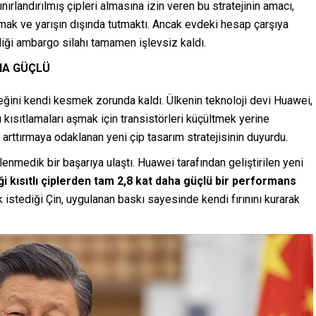
ırlandırılmış çipleri almasına izin veren bu stratejinin amacı,
ak ve yarışın dışında tutmaktı. Ancak evdeki hesap çarşıya
diği ambargo silahı tamamen işlevsiz kaldı.
AHA GÜÇLÜ
ğini kendi kesmek zorunda kaldı. Ülkenin teknoloji devi Huawei,
kısıtlamaları aşmak için transistörleri küçültmek yerine
ı arttırmaya odaklanan yeni çip tasarım stratejisinin duyurdu.
lenmedik bir başarıya ulaştı. Huawei tarafından geliştirilen yeni
ği kısıtlı çiplerden tam 2,8 kat daha güçlü bir performans
stediği Çin, uygulanan baskı sayesinde kendi fırınını kurarak