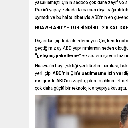
yasaklamıştı. Çin’in sadece çok daha zayıf ve sın
Pekin’i yapay zekada tamamen dışa bağımlı kılm
uymadı ve bu hafta itibarıyla ABD’nin en güven
HUAWEI ABD’YE TUR BİNDİRDİ: 2,8 KAT D
Dışarıdan çip tedarik edemeyen Çin, kendi göbe
geçtiğimiz ay ABD yaptırımlarının neden olduğu 
“gelişmiş paketleme”
ve sistem içi veri hızın
Huawei’in başı çektiği yerli üretim hamlesi, bek
yerli çip,
ABD’nin Çin’e satılmasına izin verdi
sergiledi.
ABD’nin zayıf çiplere mahkum etmek i
çok daha güçlü bir teknolojik altyapıya kavuştu.