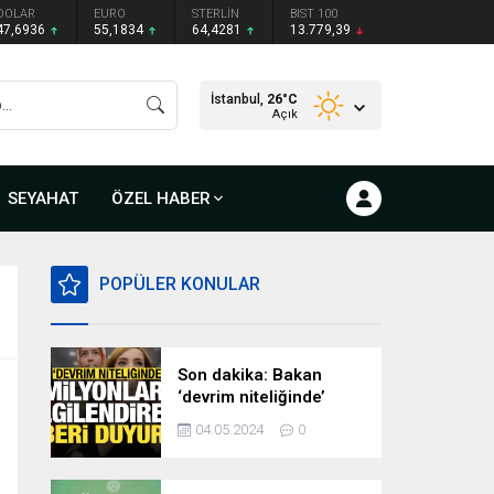
DOLAR
EURO
STERLİN
BIST 100
47,6936
55,1834
64,4281
13.779,39
İstanbul,
26
°C
Açık
SEYAHAT
ÖZEL HABER
POPÜLER KONULAR
Son dakika: Bakan
‘devrim niteliğinde’
deyip duyurdu!
04.05.2024
0
Milyonları ilgilendiren
hazırlık…