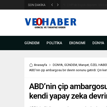
YENİ Parti’ye geçecek ilk isim
SON DAKİKA
etti
GÜNDEM
POLİTİKA
EKONOMİ
DÜNYA
Anasayfa
DÜNYA
,
GÜNDEM
,
Manşet
,
ÖZEL HABE
ABD’nin çip ambargosu bir devrin sonunu getirdi: Çin ken
ABD’nin çip ambargosu 
kendi yapay zeka devrim