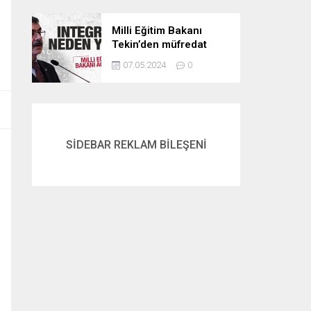
Milli Eğitim Bakanı
Tekin’den müfredat
açıklaması! İntegral
07.05.2024
0
neden yok? İşte
cevabı…
SİDEBAR REKLAM BİLEŞENİ