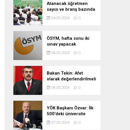
Atanacak öğretmen
sayısı ve branş bazında
kontenjan dağılımları
04.05.2024
0
pazartesi belli oluyor
ÖSYM, hafta sonu iki
sınav yapacak
06.05.2024
0
Bakan Tekin: Afet
olarak değerlendirilmeli
06.05.2024
0
YÖK Başkanı Özvar: İlk
500’deki üniversite
sayımızı 10’a çıkarmayı
07.05.2024
0
hedefliyoruz