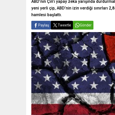
ABD’nin Çin’i yapay zeka yarışında durdurmak
yeni yerli çip, ABD’nin izin verdiği sınırları 2
hamlesi başlattı.
Paylaş
Tweetle
Gönder