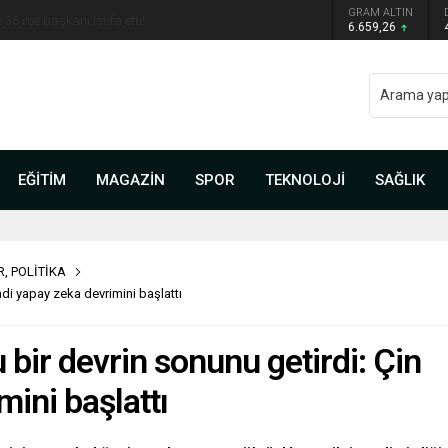
 belli oldu: Mamak Belediye Başkanı CHP’den istifa
GRAM ALTIN
6.659,26
EĞİTİM
MAGAZİN
SPOR
TEKNOLOJİ
SAĞLIK
R
,
POLİTİKA
di yapay zeka devrimini başlattı
bir devrin sonunu getirdi: Çin
ini başlattı