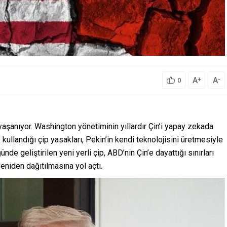
A
A
+
-
0
a yaşanıyor. Washington yönetiminin yıllardır Çin’i yapay zekada
ullandığı çip yasakları, Pekin’in kendi teknolojisini üretmesiyle
e geliştirilen yeni yerli çip, ABD’nin Çin’e dayattığı sınırları
yeniden dağıtılmasına yol açtı.