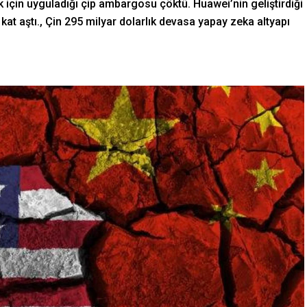
 için uyguladığı çip ambargosu çöktü. Huawei’nin geliştirdiği
,8 kat aştı., Çin 295 milyar dolarlık devasa yapay zeka altyapı