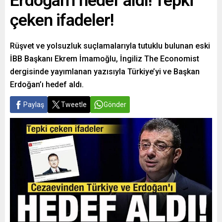
Erdoğan’ı hedef aldı! Tepki
çeken ifadeler!
Rüşvet ve yolsuzluk suçlamalarıyla tutuklu bulunan eski
İBB Başkanı Ekrem İmamoğlu, İngiliz The Economist
dergisinde yayımlanan yazısıyla Türkiye’yi ve Başkan
Erdoğan’ı hedef aldı.
Paylaş
Tweetle
Gönder