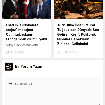
Hareket Partisi (MHP)
Esenyurt İlçe Teşkilatı’ndaki
aktif rolüyle dikkat çekiyor.
Genç yaşına rağmen
sahadaki etkinliği ve teşkilat
Esad’ın “Girişimlere
Türk Bilim İnsanı Murat
içindeki uyumlu
açığız” mesajına
Tuğsuz’dan Dünyada Ses
çalışmalarıyla öne çıkan Kut,
Cumhurbaşkanı
Getiren Keşif: Polifonik
son...
Erdoğan’dan olumlu yanıt
Ninniler Bebeklerin
Zihinsel Gelişimini
Suriye Devlet Başkanı
Destekliyo
Beşşar Esad, Türkiye ile
28.06.2024
19.06.2026
ilişkilerini geliştirmeyi
Bebeklerin uyku kalitesini
amaçlayan tüm girişimlere
artırmak ve bilişsel
açık olduğunu ifade etmişti.
gelişimlerini desteklemek
Bir Yorum Yazın
Cumhurbaşkanı Erdoğan,
amacıyla yaklaşık 20 yıldır
Esad'ın bu sözlerine olumlu
çalışmalar yürüten Türk
bir yanıt vererek "İlişki
müzisyen ve bağımsız
olmamasına sebep yok"
araştırmacı Murat Tuğsuz,
ifadelerini kullandı. Gözler
geliştirdiği polifonik ninni
şimdi Şam ile Ankara'nın
yaklaşımıyla dikkat çekiyor.
kuracağı temaslarda.
Uzun yıllardır ses
frekansları, müzik psikolojisi