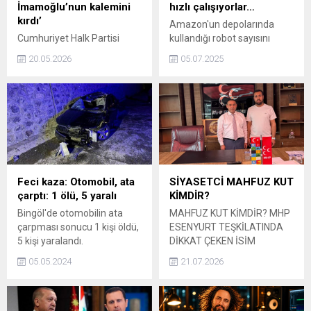
İmamoğlu’nun kalemini
hızlı çalışıyorlar…
kırdı’
Amazon'un depolarında
Cumhuriyet Halk Partisi
kullandığı robot sayısını
(CHP) Genel Başkanı Özgür
artırmayı planlıyor. Şirketin
20.05.2026
05.07.2025
Özel, 18 Mayıs'taki
tesislerinde şu anda 1
açıklamasında, "Ekrem
milyondan fazla robot aktif
İmamoğlu'nun yerine yeni
olarak çalışıyor.
aday çıkarır, mücadeleyi
sürdürürüz" dedi.
Feci kaza: Otomobil, ata
SİYASETCİ MAHFUZ KUT
çarptı: 1 ölü, 5 yaralı
KİMDİR?
Bingöl'de otomobilin ata
MAHFUZ KUT KİMDİR? MHP
çarpması sonucu 1 kişi öldü,
ESENYURT TEŞKİLATINDA
5 kişi yaralandı.
DİKKAT ÇEKEN İSİM
İSTANBUL / ESENYURT –
05.05.2024
21.07.2026
Siyasi çalışmalarıyla yerel
teşkilatlarda öne çıkan
isimlerden biri olan Mahfuz
Kut, özellikle Milliyetçi