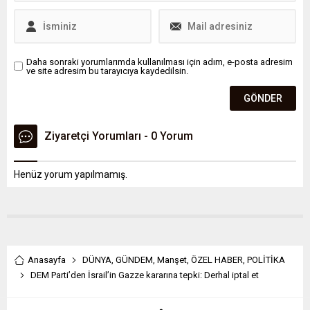
ve bebek gelişimi üzerine
çalışan Tuğsuz, müziğin
yalnızca bir eğlence aracı
değil, aynı zamanda beyin
gelişimini
Daha sonraki yorumlarımda kullanılması için adım, e-posta adresim
ve site adresim bu tarayıcıya kaydedilsin.
destekleyebilecek...
Ziyaretçi Yorumları - 0 Yorum
Henüz yorum yapılmamış.
Anasayfa
DÜNYA
,
GÜNDEM
,
Manşet
,
ÖZEL HABER
,
POLİTİKA
DEM Parti’den İsrail’in Gazze kararına tepki: Derhal iptal et