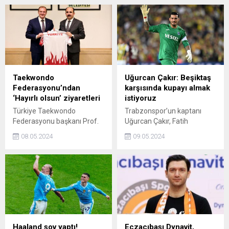
açıklandı.
Peki, Galatasaray - Liverpool
maçı nerede, ne zaman
oynanacak? Karşılaşma
şifresiz mi yayınlanacak?
Taekwondo
Uğurcan Çakır: Beşiktaş
Federasyonu’ndan
karşısında kupayı almak
‘Hayırlı olsun’ ziyaretleri
istiyoruz
Türkiye Taekwondo
Trabzonspor’un kaptanı
Federasyonu başkanı Prof.
Uğurcan Çakır, Fatih
Dr. Metin Şahin ve
Karagümrük maçının
08.05.2024
09.05.2024
beraberindeki federasyon
ardından yaptığı
yönetim kurulu üyeleri
açıklamada, finale
Konya'da bir dizi 'hayırlı
kaldıklarını için mutlu
olsun' ziyaretleri
olduklarını söyleyerek,
gerçekleştirdi.
“İnşallah finalde Beşiktaş
karşısında kupayı almak
istiyoruz” dedi.
Haaland şov yaptı!
Eczacıbaşı Dynavit,