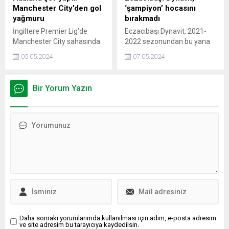
Manchester City’den gol
‘şampiyon’ hocasını
yağmuru
bırakmadı
İngiltere Premier Lig'de
Eczacıbaşı Dynavit, 2021-
Manchester City sahasında
2022 sezonundan bu yana
Wolverhampton'ı 5-1
başantrenörlük görevini
05.05.2024
07.05.2024
mağlup etti. Manchester
üstlenen Ferhat Akbaş’la, 3
City'nin yıldız forveti Erling
yıl daha devam edeceğini
Haaland 4 golle maça
duyurdu.
Bir Yorum Yazın
damga vurdu.
Daha sonraki yorumlarımda kullanılması için adım, e-posta adresim
ve site adresim bu tarayıcıya kaydedilsin.