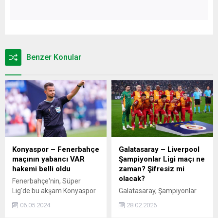
Benzer Konular
Konyaspor – Fenerbahçe
Galatasaray – Liverpool
maçının yabancı VAR
Şampiyonlar Ligi maçı ne
hakemi belli oldu
zaman? Şifresiz mi
olacak?
Fenerbahçe'nin, Süper
Lig'de bu akşam Konyaspor
Galatasaray, Şampiyonlar
ile oynayacağı maçın video
Ligi son 16 turunda İngiliz
06.05.2024
28.02.2026
yardımcı hakemi (VAR)
devi Liverpool ile eşleşti.