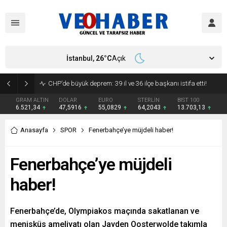
İstanbul,
26
°C
Açık
YENİ Parti’ye geçecek ilk isim belli oldu: Mamak Belediye Başkanı CHP’den istifa etti
GRAM ALTIN
DOLAR
EURO
STERLİN
BIST 100
6.521,34
47,5916
55,0829
64,2043
13.703,13
Anasayfa
SPOR
Fenerbahçe’ye müjdeli haber!
Fenerbahçe’ye müjdeli
haber!
Fenerbahçe’de, Olympiakos maçında sakatlanan ve
menisküs ameliyatı olan Jayden Oosterwolde takımla