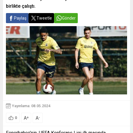
birlikte çalıştı.
Paylaş
Tweetle
Gönder
Yayınlama: 08.05.2024
A
A
+
-
0
Fenerbahçe’nin, UEFA Konferans Ligi ilk maçında