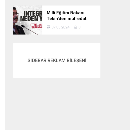
Milli Eğitim Bakanı
Tekin’den müfredat
açıklaması! İntegral
07.05.2024
0
neden yok? İşte
cevabı…
SİDEBAR REKLAM BİLEŞENİ