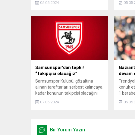
05.05.2024
05.05.
verdi.
Samsunspor’dan tepki!
Gaziant
“Takipçisi olacağız”
devam 
Samsunspor Kulübü, gözaltına
Trendyol
alınan taraftarları serbest kalıncaya
konuk et
kadar konunun takipçisi olacağını
1 berabe
açıkladı.
6 karşıl
07.05.2024
06.05.
alabildi.
Bir Yorum Yazın