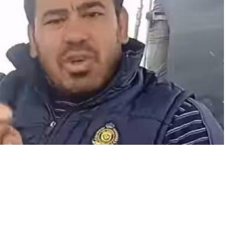
A
A
+
-
0
n ilçesinde yer alan Cumhuriyet Mahallesi’ndeki evine, eşi ve