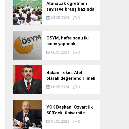
Atanacak öğretmen
sayısı ve branş bazında
kontenjan dağılımları
04.05.2024
0
pazartesi belli oluyor
ÖSYM, hafta sonu iki
sınav yapacak
06.05.2024
0
Bakan Tekin: Afet
olarak değerlendirilmeli
06.05.2024
0
YÖK Başkanı Özvar: İlk
500’deki üniversite
sayımızı 10’a çıkarmayı
07.05.2024
0
hedefliyoruz