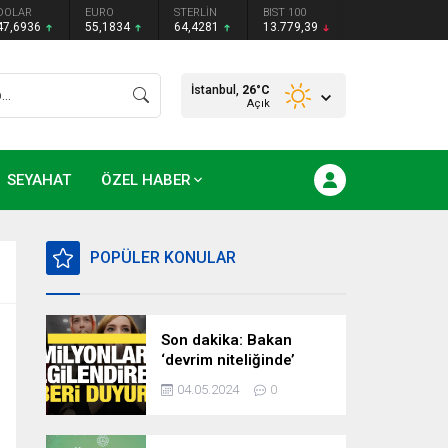
DOLAR
EURO
STERLİN
BIST 100
47,6936
55,1834
64,4281
13.779,39
İstanbul,
26
°C
Açık
SEYAHAT
ÖZEL HABER
POPÜLER KONULAR
Son dakika: Bakan
‘devrim niteliğinde’
deyip duyurdu!
04.05.2024
0
Milyonları ilgilendiren
hazırlık…