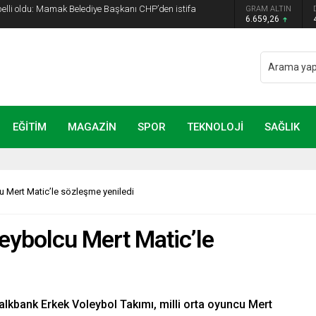
 belli oldu: Mamak Belediye Başkanı CHP’den istifa
GRAM ALTIN
6.659,26
EĞİTİM
MAGAZİN
SPOR
TEKNOLOJİ
SAĞLIK
u Mert Matic’le sözleşme yeniledi
leybolcu Mert Matic’le
alkbank Erkek Voleybol Takımı, milli orta oyuncu Mert