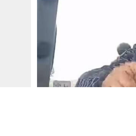
Yayınlama: 08.05.2024
Sivas’ta bulunan Uğur Saygı’nın Edirne’nin Keşa