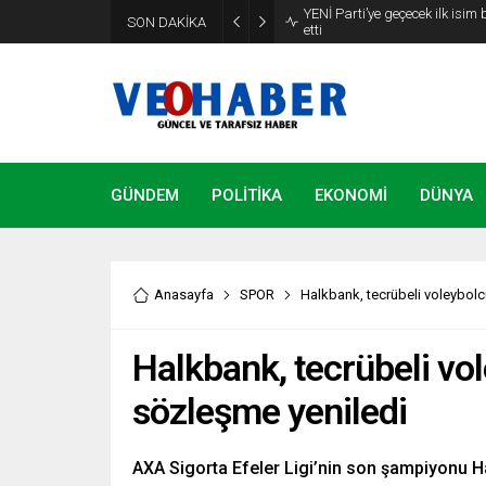
YENİ Parti’ye geçecek ilk isim
SON DAKİKA
etti
GÜNDEM
POLİTİKA
EKONOMİ
DÜNYA
Anasayfa
SPOR
Halkbank, tecrübeli voleybolc
Halkbank, tecrübeli vo
sözleşme yeniledi
AXA Sigorta Efeler Ligi’nin son şampiyonu H