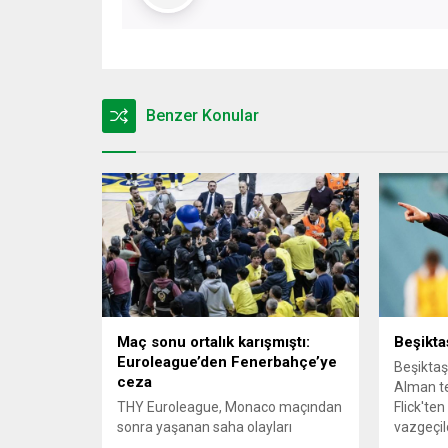
Benzer Konular
Maç sonu ortalık karışmıştı:
Beşiktaş
Euroleague’den Fenerbahçe’ye
Beşiktaş
ceza
Alman te
THY Euroleague, Monaco maçından
Flick'te
sonra yaşanan saha olayları
vazgeçildi
nedeniyle Fenerbahçe Beko'ya ceza