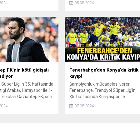
2024
05.05.2024
ep FK’nin kötü gidişatı
Fenerbahçe’den Konya’da kritik
ediyor
kayıp!
 Süper Lig'in 35. haftasında
Şampiyonluk mücadelesi veren
tiği Atakaş Hatayspor ile 1-
Fenerbahçe, Trendyol Süper Lig'in
re kalan Gaziantep FK, son
35. haftasında Konyaspor ile
aşmada sadece bir galibiyet
deplasmanda 0-0 berabere kaldı.
2024
07.05.2024