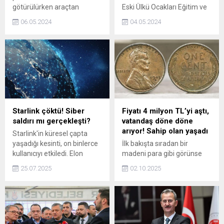
götürülürken araçtan
Eski Ülkü Ocakları Eğitim ve
atladığı öne sürülen Onur
Kültür Vakfı Başkanı ve
06.05.2024
04.05.2024
Toy, tedavi gördüğü
Hacettepe Üniversitesi
hastanede 12 günlük yaşam
Öğretim Üyesi Doç. Dr. Sinan
mücadelesini kaybetti.
Ateş'in öldürülmesine ilişkin
22 kişi hakkında hazırlanan
iddianamenin detayları
ortaya çıktı.
Starlink çöktü! Siber
Fiyatı 4 milyon TL’yi aştı,
saldırı mı gerçekleşti?
vatandaş döne döne
arıyor! Sahip olan yaşadı
Starlink'in küresel çapta
yaşadığı kesinti, on binlerce
İlk bakışta sıradan bir
kullanıcıyı etkiledi. Elon
madeni para gibi görünse
Musk, sorunun çözümü için
de, üzerindeki basım
25.07.2025
02.10.2025
çalıştıklarını duyurdu.
hataları sayesinde
koleksiyonerlerin yoğun
ilgisini çekiyor. Nadirliği ve
hatalı basımı sayesinde
değerini katlayan bu madeni
paranın, tek bir adedi 4