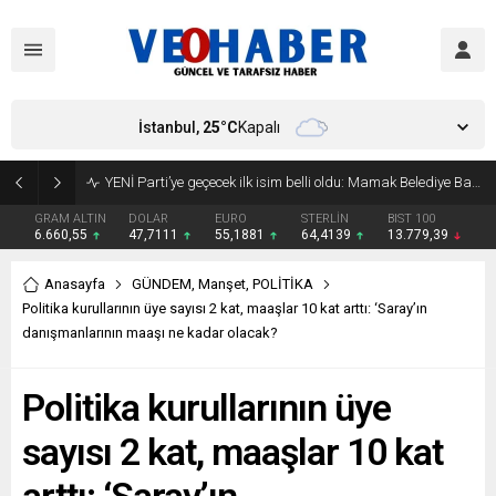
İstanbul,
25
°C
Kapalı
YENİ Parti’ye geçecek ilk isim belli oldu: Mamak Belediye Başkanı CHP’den istifa etti
GRAM ALTIN
DOLAR
EURO
STERLİN
BIST 100
6.660,55
47,7111
55,1881
64,4139
13.779,39
Anasayfa
GÜNDEM
,
Manşet
,
POLİTİKA
Politika kurullarının üye sayısı 2 kat, maaşlar 10 kat arttı: ‘Saray’ın
danışmanlarının maaşı ne kadar olacak?
Politika kurullarının üye
sayısı 2 kat, maaşlar 10 kat