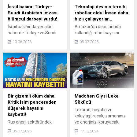
sayesinde bilet gelirlerinin
İsrail basını: Türkiye-
Teknoloji devinin tercihi
düşmesinden etkilenmedi.
Suudi Arabistan imzası
robotlar oldu! İnsan daha
ölümcül darbeyi vurdu!
hızlı çalışıyorlar…
İsrail basınında yer alan
Amazon'un depolarında
haberde Türkiye ve Suudi
kullandığı robot sayısını
Arabistan'ın imzalarını dün
artırmayı planlıyor. Şirketin
10.06.2026
05.07.2025
attığı demiryolu projesi
tesislerinde şu anda 1
değerlendirildi. Srugim
milyondan fazla robot aktif
gazetesi söz konusu
olarak çalışıyor.
gelişmeyi "ölümcül darbeyi
vurdular" diyerek kaleme
aldı.
Bir gizemli ölüm daha:
Madchen Giysi Leke
Kritik isim pencereden
Sökücü
düşerek hayatını
Tekürün, hayatınızı
kaybetti!
kolaylaştıracak, zamanınızı
Rus enerji sektöründeki
ve enerjinizi koruyacak,
gizemli ölümler zincirine bir
evinizin her köşesini hijyenik
05.07.2025
17.12.2024
halka daha ekledi. Transneft
ve ferah bir hale getirecek,