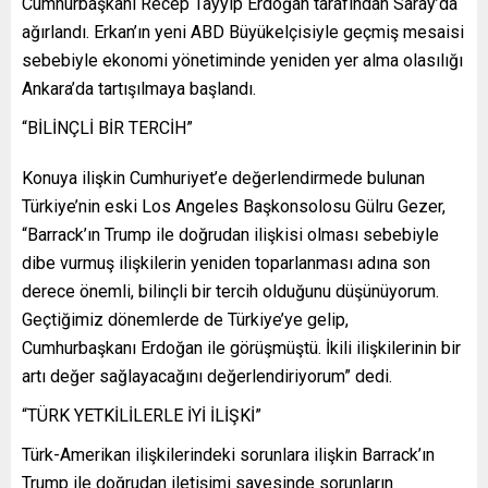
Cumhurbaşkanı Recep Tayyip Erdoğan tarafından Saray’da
ağırlandı. Erkan’ın yeni ABD Büyükelçisiyle geçmiş mesaisi
sebebiyle ekonomi yönetiminde yeniden yer alma olasılığı
Ankara’da tartışılmaya başlandı.
“BİLİNÇLİ BİR TERCİH”
Konuya ilişkin Cumhuriyet’e değerlendirmede bulunan
Türkiye’nin eski Los Angeles Başkonsolosu Gülru Gezer,
“Barrack’ın Trump ile doğrudan ilişkisi olması sebebiyle
dibe vurmuş ilişkilerin yeniden toparlanması adına son
derece önemli, bilinçli bir tercih olduğunu düşünüyorum.
Geçtiğimiz dönemlerde de Türkiye’ye gelip,
Cumhurbaşkanı Erdoğan ile görüşmüştü. İkili ilişkilerinin bir
artı değer sağlayacağını değerlendiriyorum” dedi.
“TÜRK YETKİLİLERLE İYİ İLİŞKİ”
Türk-Amerikan ilişkilerindeki sorunlara ilişkin Barrack’ın
Trump ile doğrudan iletişimi sayesinde sorunların