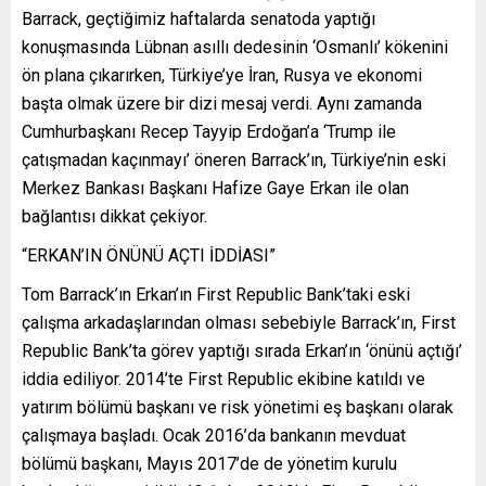
Barrack, geçtiğimiz haftalarda senatoda yaptığı
konuşmasında Lübnan asıllı dedesinin ‘Osmanlı’ kökenini
ön plana çıkarırken, Türkiye’ye İran, Rusya ve ekonomi
başta olmak üzere bir dizi mesaj verdi. Aynı zamanda
Cumhurbaşkanı Recep Tayyip Erdoğan’a ‘Trump ile
çatışmadan kaçınmayı’ öneren Barrack’ın, Türkiye’nin eski
Merkez Bankası Başkanı Hafize Gaye Erkan ile olan
bağlantısı dikkat çekiyor.
“ERKAN’IN ÖNÜNÜ AÇTI İDDİASI”
Tom Barrack’ın Erkan’ın First Republic Bank’taki eski
çalışma arkadaşlarından olması sebebiyle Barrack’ın, First
Republic Bank’ta görev yaptığı sırada Erkan’ın ‘önünü açtığı’
iddia ediliyor. 2014’te First Republic ekibine katıldı ve
yatırım bölümü başkanı ve risk yönetimi eş başkanı olarak
çalışmaya başladı. Ocak 2016’da bankanın mevduat
bölümü başkanı, Mayıs 2017’de de yönetim kurulu