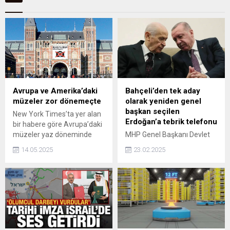
Avrupa ve Amerika’daki
Bahçeli’den tek aday
müzeler zor dönemeçte
olarak yeniden genel
başkan seçilen
New York Times’ta yer alan
Erdoğan’a tebrik telefonu
bir habere göre Avrupa’daki
müzeler yaz döneminde
MHP Genel Başkanı Devlet
beklenen doluluk oranlarını
Bahçeli, AKP 8. Olağan
14.05.2025
23.02.2025
yakalayamadı ve bu süreçte
Kongresi'nde yeniden genel
bilet satışları düştü.
başkan seçilen AKP'li
Dolayısıyla da müzeler
Cumhurbaşkanı Recep
bütçe planlarını yeniden
Tayyip Erdoğan'ı telefonla
yapılandırmaya başladı.
arayarak tebrik etti.
Ancak pek çok ülkenin
tersine Almanya’daki
müzeler, devlet desteği