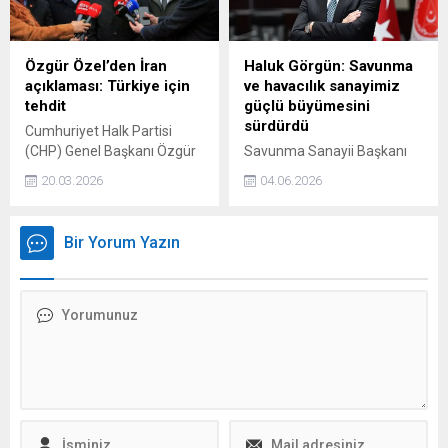
milyon TL’yi aşan fiyatlara
alıcı bulabiliyor.
Özgür Özel’den İran
Haluk Görgün: Savunma
açıklaması: Türkiye için
ve havacılık sanayimiz
tehdit
güçlü büyümesini
sürdürdü
Cumhuriyet Halk Partisi
(CHP) Genel Başkanı Özgür
Savunma Sanayii Başkanı
Özel, İran savaşına ilişkin
Haluk Görgün, Savunma ve
20.03.2026
04.06.2026
değerlendirmelerde
havacılık sanayimiz mayıs
bulundu.
ayında güçlü büyümesini
sürdürdü. 2026 yılı Mayıs
Bir Yorum Yazın
ayında savunma ve havacılık
sanayimiz, bir önceki yılın
aynı ayına göre yüzde 33,9
artışla 992 milyon dolar
ihracat gerçekleştirmiştir
dedi.