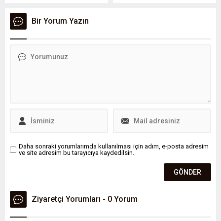
Başkan Yardımcısı Andrey
benzersiz bir temizlik
Badalov, pencereden
ürünüdür.
Bir Yorum Yazın
düşerek hayatını kaybetti.
Daha sonraki yorumlarımda kullanılması için adım, e-posta adresim
ve site adresim bu tarayıcıya kaydedilsin.
Ziyaretçi Yorumları - 0 Yorum