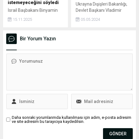
istemeyeceğini söyledi
Ukrayna Dışişleri Bakanlığı,
İsrail Başbakanı Binyamin
Devlet Başkanı Vladimir
Netanyahu, hakkındaki
Zelenski'nin Rusya'da
15.11.2025
05.05.2024
yolsuzluk davasının
arananlar listesine alındığına
düşürülmesinin, suçunu
ilişkin bilgilerin, Rus devleti
kabul etmesine bağlı
ve propagandasının
Bir Yorum Yazın
olmaya devam ettiği sürece
çaresizliğinin kanıtı
Cumhurbaşkanı Isaac
olduğunu ifade etti.
Herzog'dan af talebinde
bulunmayacağını belirtti.
Daha sonraki yorumlarımda kullanılması için adım, e-posta adresim
ve site adresim bu tarayıcıya kaydedilsin.