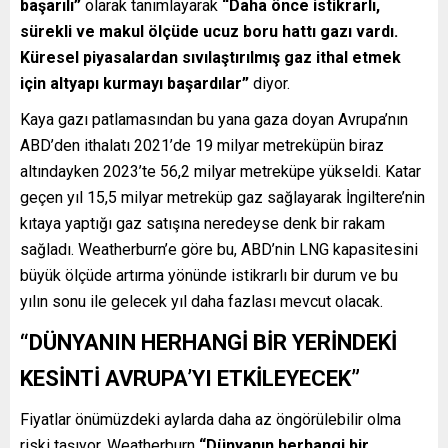
başarılı”
olarak tanımlayarak
“Daha önce istikrarlı,
sürekli ve makul ölçüde ucuz boru hattı gazı vardı.
Küresel piyasalardan sıvılaştırılmış gaz ithal etmek
için altyapı kurmayı başardılar”
diyor.
Kaya gazı patlamasından bu yana gaza doyan Avrupa’nın
ABD’den ithalatı 2021’de 19 milyar metreküpün biraz
altındayken 2023’te 56,2 milyar metreküpe yükseldi. Katar
geçen yıl 15,5 milyar metreküp gaz sağlayarak İngiltere’nin
kıtaya yaptığı gaz satışına neredeyse denk bir rakam
sağladı. Weatherburn’e göre bu, ABD’nin LNG kapasitesini
büyük ölçüde artırma yönünde istikrarlı bir durum ve bu
yılın sonu ile gelecek yıl daha fazlası mevcut olacak.
“DÜNYANIN HERHANGİ BİR YERİNDEKİ
KESİNTİ AVRUPA’YI ETKİLEYECEK”
Fiyatlar önümüzdeki aylarda daha az öngörülebilir olma
riski taşıyor. Weatherburn
“Dünyanın herhangi bir