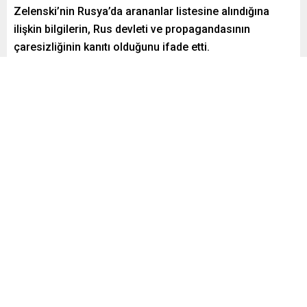
Zelenski’nin Rusya’da arananlar listesine alındığına
ilişkin bilgilerin, Rus devleti ve propagandasının
çaresizliğinin kanıtı olduğunu ifade etti.
Paylaş
Tweetle
Gönder
Yayınlama: 05.05.2024
A
A
+
-
0