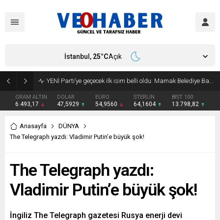
İstanbul,
25
°C
Açık
YENİ Parti’ye geçecek ilk isim belli oldu: Mamak Belediye Başkanı CHP’den istifa etti
GRAM ALTIN
DOLAR
EURO
STERLİN
BIST 100
6.493,17
47,5929
54,9560
64,1604
13.798,82
Anasayfa
DÜNYA
The Telegraph yazdı: Vladimir Putin’e büyük şok!
The Telegraph yazdı:
Vladimir Putin’e büyük şok!
İngiliz The Telegraph gazetesi Rusya enerji devi