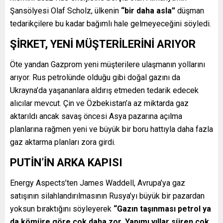
Şansölyesi Olaf Scholz, ülkenin
“bir daha asla”
düşman
tedarikçilere bu kadar bağımlı hale gelmeyeceğini söyledi.
ŞİRKET, YENİ MÜŞTERİLERİNİ ARIYOR
Öte yandan Gazprom yeni müşterilere ulaşmanın yollarını
arıyor. Rus petrolünde olduğu gibi doğal gazını da
Ukrayna’da yaşananlara aldırış etmeden tedarik edecek
alıcılar mevcut. Çin ve Özbekistan’a az miktarda gaz
aktarıldı ancak savaş öncesi Asya pazarına açılma
planlarına rağmen yeni ve büyük bir boru hattıyla daha fazla
gaz aktarma planları zora girdi.
PUTİN’İN ARKA KAPISI
Energy Aspects’ten James Waddell, Avrupa’ya gaz
satışının silahlandırılmasının Rusya’yı büyük bir pazardan
yoksun bıraktığını söyleyerek
“Gazın taşınması petrol ya
da kömüre göre çok daha zor. Yapımı yıllar süren çok