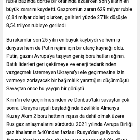
ruble bazında dörtte bir oranında azalırken son yılların en
büyük zararını kaydetti. Gazprom’un zararı 629 milyar ruble
(6,84 milyar dolar) olurken, gelirleri yüzde 27’lik düşüşle
8,54 trilyon rubleye geriledi.
Bu rakamlar son 25 yılın en büyük kaybıydı ve hem iş
dünyası hem de Putin rejimi için bir utanç kaynağı oldu.
Putin, gazını Avrupa’ya taşıyan geniş boru hatları ağının,
Batılı liderleri geri çekilmeye ve enerji tedarikinden
vazgeçmek istemeyen Ukrayna’yı ele geçirmesine izin
vermeye zorlayacak bir bağımlılık yarattığını düşünmüştü.
Savaştan önce bu yaygın bir görüştü.
Kırım’ın ele geçirilmesinden ve Donbas’taki savaştan çok
sonra, Ukrayna işgali başladığında özellikle Almanya
Kuzey Akım 2 boru hattının inşası da dahil olmak üzere
Rus gaz anlaşmalarını sürdürdü. 2021 yılında Avrupa Birliği
gaz ithalatının %40’ından fazlası Rusya’dan geliyordu.