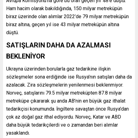
Avrupa Komisyonu’na göre bu oran geçen yıl %8’e düştü.
Ham hacim olarak bakıldığında, 150 milyar metreküpün
biraz üzerinde olan alımlar 2022’de 79 milyar metreküpün
biraz altına, geçen yıl ise 43 milyar metreküpün altına
düştü.
SATIŞLARIN DAHA DA AZALMASI
BEKLENİYOR
Ukrayna üzerinden borularla gaz tedarikine ilişkin
sözleşmeler sona erdiğinde ise Rusya’nın satışları daha da
azalacak. Zira sözleşmelerin yenilenmesi beklenmiyor.
Norveç, satışlarını 79.5 milyar metreküpten 87.8 milyar
metreküpe çıkararak şu anda AB’nin en büyük gaz ithalat
tedarikçisi konumunda. İngiltere savaştan önce Rusya’dan
çok az doğal gaz ithal ediyordu. Norveç, Katar ve ABD
daha büyük tedarikçilerdi ve o zamandan beri alımlar
yasaklandı.