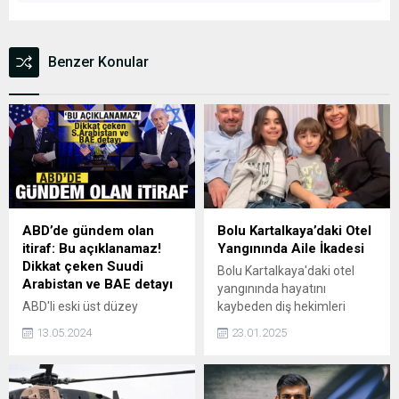
Benzer Konular
ABD’de gündem olan
Bolu Kartalkaya’daki Otel
itiraf: Bu açıklanamaz!
Yangınında Aile İkadesi
Dikkat çeken Suudi
Bolu Kartalkaya'daki otel
Arabistan ve BAE detayı
yangınında hayatını
ABD'li eski üst düzey
kaybeden diş hekimleri
yetkililer İsrail'e silah
Yasemen ve Erhan Tüzgiray
13.05.2024
23.01.2025
sevkiyatının yasal sınırı
çifti ile çocukları Defne ve
aştığını söyledi. Eski
Demir, Bursa'da toprağa
yetkililer, kararların Gazze
verildi. Aile, kayak tatili için
konusunda
önceki gün otele giriş