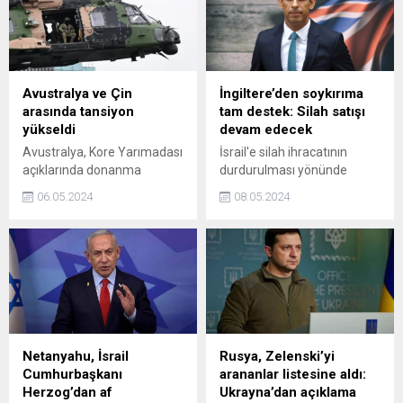
uygulanmamasının
yapmıştı.
"açıklanamaz" olduğunu
paylaştı.
Avustralya ve Çin
İngiltere’den soykırıma
arasında tansiyon
tam destek: Silah satışı
yükseldi
devam edecek
Avustralya, Kore Yarımadası
İsrail'e silah ihracatının
açıklarında donanma
durdurulması yönünde
helikopterinin, Çin'e ait
baskılar artarken İngiltere
06.05.2024
08.05.2024
savaş uçağı tarafından
Başbakanı Rishi Sunak,
engellendiği gerekçesiyle
ülkesinin "İsrail'e silah
Pekin'e tepki gösterdi.
ihracat lisanslarına ilişkin
tutumunda değişikliğe
gitmeyeceğini" bildirdi.
Netanyahu, İsrail
Rusya, Zelenski’yi
Cumhurbaşkanı
arananlar listesine aldı:
Herzog’dan af
Ukrayna’dan açıklama