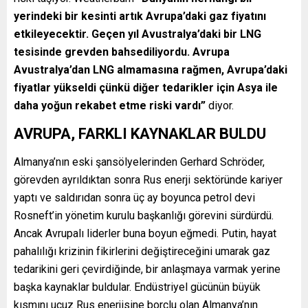
yerindeki bir kesinti artık Avrupa’daki gaz fiyatını
etkileyecektir. Geçen yıl Avustralya’daki bir LNG
tesisinde grevden bahsediliyordu. Avrupa
Avustralya’dan LNG almamasına rağmen, Avrupa’daki
fiyatlar yükseldi çünkü diğer tedarikler için Asya ile
daha yoğun rekabet etme riski vardı”
diyor.
AVRUPA, FARKLI KAYNAKLAR BULDU
Almanya’nın eski şansölyelerinden Gerhard Schröder,
görevden ayrıldıktan sonra Rus enerji sektöründe kariyer
yaptı ve saldırıdan sonra üç ay boyunca petrol devi
Rosneft’in yönetim kurulu başkanlığı görevini sürdürdü.
Ancak Avrupalı liderler buna boyun eğmedi. Putin, hayat
pahalılığı krizinin fikirlerini değiştireceğini umarak gaz
tedarikini geri çevirdiğinde, bir anlaşmaya varmak yerine
başka kaynaklar buldular. Endüstriyel gücünün büyük
kısmını ucuz Rus enerjisine borçlu olan Almanya’nın