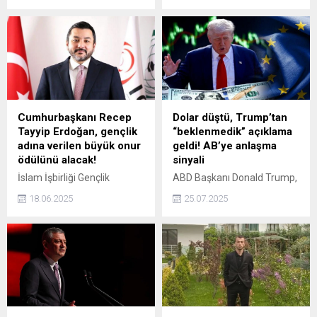
uzmanlar iOS 18.5
vatandaşların ihtiyaçlarını
güncellemesinin acilen
daha uygun koşullarda
yüklenmesini öneriyor.
karşılamalarını sağlayabilir.
Piyasalar, olası bir faiz
indirimiyle birlikte kredi
faizlerinde de önemli
düşüşler bekliyor.
Cumhurbaşkanı Recep
Dolar düştü, Trump’tan
Tayyip Erdoğan, gençlik
“beklenmedik” açıklama
adına verilen büyük onur
geldi! AB’ye anlaşma
ödülünü alacak!
sinyali
İslam İşbirliği Gençlik
ABD Başkanı Donald Trump,
Forumu (ICYF) tarafından
Avrupa Birliği (AB) ile ticaret
18.06.2025
25.07.2025
düzenlenecek “Büyük
anlaşması olasılığının yüzde
Gençlik Ödülü Töreni”nde
50-50 olduğunu belirtti.
dünya gençleri adına
Trump, doların değer
Cumhurbaşkanı Recep
kaybetmesinden endişe
Tayyip Erdoğan’a onur ödülü
duymadığını ve düşük
takdim edilecek.
doların daha fazla para
kazandıracağını söyledi.