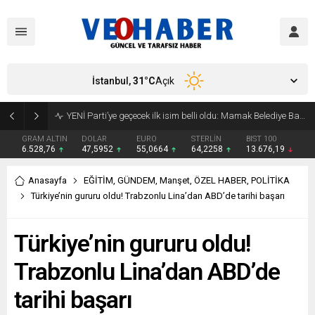
İstanbul,
31
°C
Açık
YENİ Parti’ye geçecek ilk isim belli oldu: Mamak Belediye Başkanı CHP’den istifa etti
GRAM ALTIN
DOLAR
EURO
STERLİN
BIST 100
6.528,76
47,5952
55,0664
64,2258
13.676,19
Anasayfa
EĞİTİM
,
GÜNDEM
,
Manşet
,
ÖZEL HABER
,
POLİTİKA
Türkiye’nin gururu oldu! Trabzonlu Lina’dan ABD’de tarihi başarı
Türkiye’nin gururu oldu!
Trabzonlu Lina’dan ABD’de
tarihi başarı