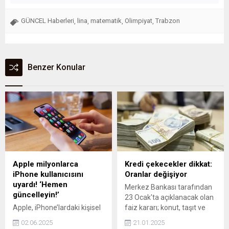
GÜNCEL Haberleri
lina
matematik
Olimpiyat
Trabzon
,
,
,
,
Benzer Konular
Apple milyonlarca
Kredi çekecekler dikkat:
iPhone kullanıcısını
Oranlar değişiyor
uyardı! ‘Hemen
Merkez Bankası tarafından
güncelleyin!’
23 Ocak'ta açıklanacak olan
Apple, iPhone’lardaki kişisel
faiz kararı; konut, taşıt ve
verileri tehlikeye atan ciddi
ihtiyaç kredilerinde faiz
02.06.2025
21.01.2025
güvenlik açığını kapattı;
oranlarını etkileyerek