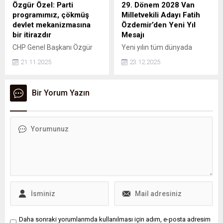
Özgür Özel: Parti
29. Dönem 2028 Van
programımız, çökmüş
Milletvekili Adayı Fatih
devlet mekanizmasına
Özdemir’den Yeni Yıl
bir itirazdır
Mesajı
CHP Genel Başkanı Özgür
Yeni yılın tüm dünyada
Özel, CHP parti programı
adalet ve merhamet
21.11.2025
23.12.2025
taslağına ilişkin, Milletimiz;
duygularının güçlendiği bir
zenginleri daha zengin,
dönem olmasını temenni
yoksulu daha yoksul yapan,
eden Özdemir, barışın hâkim
Bir Yorum Yazın
kara bir düzen kuran, vergi
olduğu bir yaşamın inşa
yükünü kazananlara değil
edilmesinin herkesin ortak
yoksulların üzerine yıkan,
sorumluluğu olduğuna
kaliteli eğitim ve kaliteli
dikkat çekti.
sağlık hizmetine ulaşımı
sınıfsal bir ayrım haline
getiren bu düzene ve bu
kötü yönetime muhataptır.
İşte bu...
Daha sonraki yorumlarımda kullanılması için adım, e-posta adresim