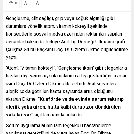
A
A
+
-
0
Gençleşme, cilt sağlığı, grip veya soğuk algınlığı gibi
durumlara yönelik atom, vitamin kokteyli şeklinde
konseptlerle sosyal medya üzerinden reklamları yapılan
serumlar hakkında Türkiye Acil Tıp Derneği Ultrasonografi
Çalışma Grubu Başkanı Doç. Dr. Özlem Dikme bilgilendirme
yaptı.
‘Atom’, ‘Vitamin kokteyli’, ‘Gençleşme iksiri’ gibi sloganlarla
hastan dışı serum uygulamalarının artış gösterdiğini uzman
isim Doç. Dr. Özlem Dikme dile getirdi. Acil servislere
alerjik şokla getirilen hasta sayısında artış olduğunu
aktaran Dikme,
“Kuaförde ya da evinde serum taktırıp
alerjik şoka giren, hatta kalbi durup zor döndürülen
vakalar var”
açıklamasında bulundu.
Serum uygulamalarının tam teşekkülü hastanelerde
yapılması gerektiğini de vurgulayan Doç. Dr. Dikme,