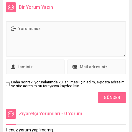
taşıyor. Peki kırlangıç otu
değersizlik ve gerginlik gibi
Bir Yorum Yazın
nasıl kullanılır, kırlangıç otu
ruh hallerini barındıran
faydaları nelerdir?
duygusal açlık nasıl anlaşılır
ve nasıl giderilir?
Daha sonraki yorumlarımda kullanılması için adım, e-posta adresim
ve site adresim bu tarayıcıya kaydedilsin.
Ziyaretçi Yorumları - 0 Yorum
Henüz yorum yapılmamış.