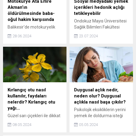
Motokurye Ata Emre
Sosyal medyadaki yemek
getirdi.
Akman’ın
içerikleri hedonik açlığı
öldürülmesinde baba-
tetikleyebilir
oğul hakim karşısında
Ondokuz Mayıs Üniversitesi
Balıkesir'de motokuryelik
Sağlık Bilimleri Fakültesi
yapan üniversite öğrencisi
Beslenme ve Diyetetik
28.06.2024
23.07.2024
Ata Emre Akman'ı
Bölüm Başkanı Prof. Dr.
bıçaklayan E.Ö. ve babasının
Pınar Sökülmez Kaya,
yargılanmasına devam
sosyal medyadaki yemek
ediliyor. Babasının eski dini
içeriklerinin 'hedonik açlığı'
nikahlı eşi Sultan'ın evini
ortaya çıkarabildiğini söyledi.
taşlamaya gittiğini söyleyen
Kaya, hedonik açlığın, temel
E.Ö., çok sarhoş olduğunu
ihtiyaçtan değil hazdan
belirterek, "Maktule 25 kere
dolayı ortaya çıkan açlık hali
bıçak sallamışım. 25 kere
olduğunu dile getirdi.
Kırlangıç otu nasıl
Duygusal açlık nedir,
sallasam da o gün beni buna
kullanılır, faydaları
neden olur? Duygusal
neyin sevk ettiğini
nelerdir? Kırlangıç otu
açlıkla nasıl başa çıkılır?
hatırlamıyorum." dedi.
yağı…
Psikolojik eksikliklerin yerini
E.Ö.'nün babası...
Güzel sarı çiçekleri ile dikkat
yemek ile doldurma isteği
çeken kırlangıç otu
olan duygusal açlık, kişinin
08.05.2024
05.05.2024
görünümünün arkasında bir
devamlı yemek yeme isteği
ton faydayı da beraberinde
ile sonuçlanıyor. Mutsuzluk,