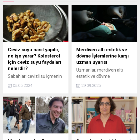
Ceviz suyu nasıl yapılır,
Merdiven altı estetik ve
ne işe yarar? Kolesterol
dövme İşlemlerine karşı
için ceviz suyu faydaları
uzman uyarısı
nelerdir?
Uzmanlar, merdiven altı
Sabahları cevizli su içmenin
estetik ve dövme
sağlık üzerindeki olumlu
işlemlerinin enfeksiyon,
05.05.2024
29.09.2025
etkileri göz önünde
alerji ve kalıcı hasar riski
bulundurulduğunda, birçok
taşıdığını belirtti. Sağlık
kişi aç karnına cevizli su
Bakanlığı onaylı ürün ve
tüketmeye yöneliyor.
sertifikalı merkezler tercih
Özellikle Canan Karatay'ın
edilmeli.
cevizli suyla ilgili olan
önerileri, ceviz suyu nasıl
yapılır ve faydaları nelerdir
sorularını beraberinde