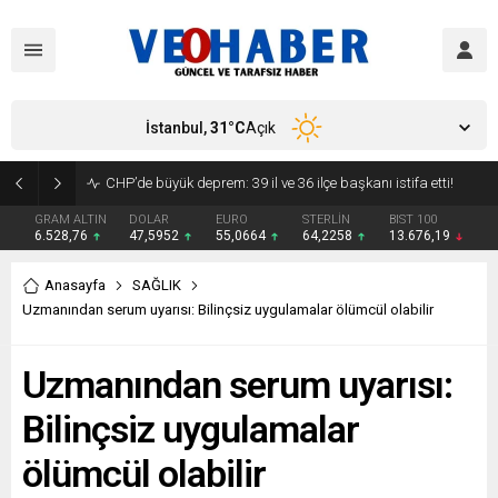
İstanbul,
31
°C
Açık
YENİ Parti’ye geçecek ilk isim belli oldu: Mamak Belediye Başkanı CHP’den istifa etti
GRAM ALTIN
DOLAR
EURO
STERLİN
BIST 100
6.528,76
47,5952
55,0664
64,2258
13.676,19
Anasayfa
SAĞLIK
Uzmanından serum uyarısı: Bilinçsiz uygulamalar ölümcül olabilir
Uzmanından serum uyarısı:
Bilinçsiz uygulamalar
ölümcül olabilir