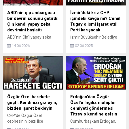
ABD’nin çip ambargosu
İzmir’deki kriz CHP
bir devrin sonunu getirdi:
içindeki kavga mı? Cemil
Çin kendi yapay zeka
Tugay o ismi işaret etti!
devrimini başlattı
Parti karışacak
ABD'nin Çin'i yapay zeka
İzmir Büyükşehir Belediye
yarışında durdurmak için
Başkanı Cemil Tugay,
14.06.2026
02.06.2025
uyguladığı çip ambargosu
katıldığı canlı yayında
çöktü. Huawei'nin geliştirdiği
İzmir'de yaşanılan grev
yeni yerli çip, ABD'nin izin
krizinin sorumluluğunun eski
verdiği sınırları 2,8 kat aştı.,
İzmir Büyükşehir Belediye
Çin 295 milyar dolarlık
Başkanı Tunç Soyer'a ait
devasa yapay zeka altyapı
olduğunu söyledi.
hamlesi başlattı.
Özgür Özel harekete
Erdoğan’dan Özgür
geçti: Kendinizi gizleyin,
Özel’e İngiliz muhipler
bizden işaret bekleyin
cemiyeti göndermesi:
Titreyip kendine gelsin
CHP'de Özgür Özel
cephesinin, bazı ilçe
Cumhurbaşkanı Erdoğan,
başkanlarına şimdilik partide
Özgür Özel'in yabancı