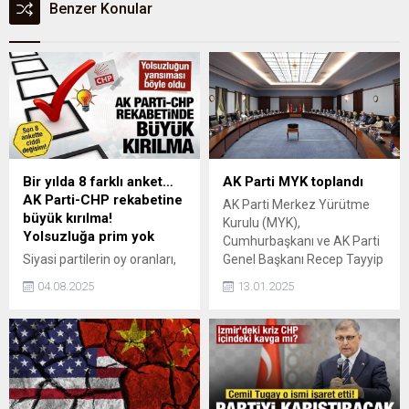
Benzer Konular
Bir yılda 8 farklı anket…
AK Parti MYK toplandı
AK Parti-CHP rekabetine
AK Parti Merkez Yürütme
büyük kırılma!
Kurulu (MYK),
Yolsuzluğa prim yok
Cumhurbaşkanı ve AK Parti
Siyasi partilerin oy oranları,
Genel Başkanı Recep Tayyip
Betimar’ın son bir yılda
Erdoğan başkanlığında
04.08.2025
13.01.2025
yaptığı anketlerde büyük
toplandı.
dalgalanma gösterdi. AK
Parti ve CHP yarışta başa
baş giderken 2025 yılındaki
son ankette büyük kırılma
yaşandığı verilere yansıdı.