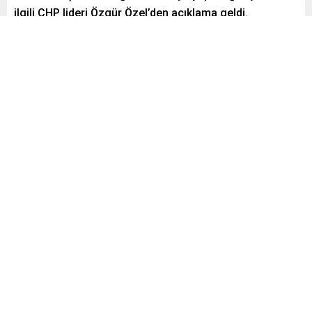
ilgili CHP lideri Özgür Özel’den açıklama geldi.
Paylaş
Tweetle
Gönder
Yayınlama: 07.05.2024
A
A
+
-
0
Cumhuriyet Halk Partisi Genel Başkanı Özgür Özel,