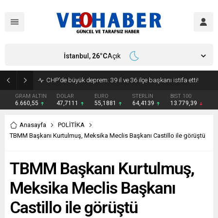
İstanbul,
26
°C
Açık
CHP’de büyük deprem: 39 il ve 36 ilçe başkanı istifa etti!
GRAM ALTIN
DOLAR
EURO
STERLİN
BIST 100
6.660,55
47,7111
55,1881
64,4139
13.779,39
Anasayfa
POLİTİKA
TBMM Başkanı Kurtulmuş, Meksika Meclis Başkanı Castillo ile görüştü
TBMM Başkanı Kurtulmuş,
Meksika Meclis Başkanı
Castillo ile görüştü