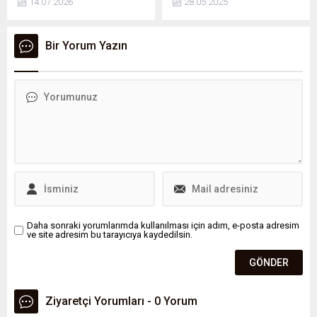
14.07.2026
28.05.2025
kalmaları ve yeni partiye
konukların huzurunda adeta
geçiş için işaret beklemeleri
taklacı güvercin gibi şekilden
yönünde talimat verdiği
şekile girmesini taassup ile
Bir Yorum Yazın
iddia edildi. Amaç "CHP'den
seyrettiklerini söyleyerek,
yeni partiye büyük kopuş
"İngiliz muhipler cemiyetine
yaşanıyor" algısı oluşturmak.
dönüşmesinden hiç
memnun değiliz." dedi.
Daha sonraki yorumlarımda kullanılması için adım, e-posta adresim
ve site adresim bu tarayıcıya kaydedilsin.
Ziyaretçi Yorumları - 0 Yorum