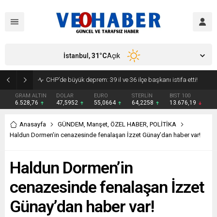
İstanbul,
31
°C
Açık
YENİ Parti’ye geçecek ilk isim belli oldu: Mamak Belediye Başkanı CHP’den istifa etti
GRAM ALTIN
DOLAR
EURO
STERLİN
BIST 100
6.528,76
47,5952
55,0664
64,2258
13.676,19
Anasayfa
GÜNDEM
,
Manşet
,
ÖZEL HABER
,
POLİTİKA
Haldun Dormen’in cenazesinde fenalaşan İzzet Günay’dan haber var!
Haldun Dormen’in
cenazesinde fenalaşan İzzet
Günay’dan haber var!