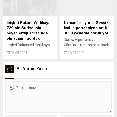
reformist kanadın önde
gelen isimlerinden eski
Sağlık Bakanı Mesud
Pezeşkiyan, Cumhurbaşkanı
İçişleri Bakanı Yerlikaya:
Uzmanlar uyardı: Sessiz
seçiminde adaylık
729 bin Suriyelinin
katil hipertansiyon artık
başvurusunda bulunacağını
beyan ettiği adresinde
30’lu yaşlarda görülüyor
açıkladı. İran'da
olmadığını gördük
Dünya Hipertansiyon
Cumhurbaşkanlığı seçimleri
İçişleri Bakanı Ali Yerlikaya,
Günü'nde uzmanlar, yüksek
28 Haziran'da yapılacak.
düzensiz göçle mücadele ile
tansiyonun obezite ve
05.08.2024
20.05.2026
ilgili açıklamalarda bulundu.
insülin direnci nedeniyle
Türkiye'de 4 milyon 437 bin
artık 30'lu yaşlara kadar
düzenli göçmenin yaşadığını
düştüğünü vurgulayarak 18
Bir Yorum Yazın
belirten Yerlikaya, "3 milyon
yaş üstü herkesi yılda bir kez
103 bin Suriyelinin 729
ölçüm yaptırmaya çağırdı.
bininin beyan ettiği
adresinde olmadığını
gördük. Onlara 90 gün süre
verdik. Türkçe, Arapça ve
İngilizce uyarılar gönderdik.
90 günden sonra 2 ay daha...