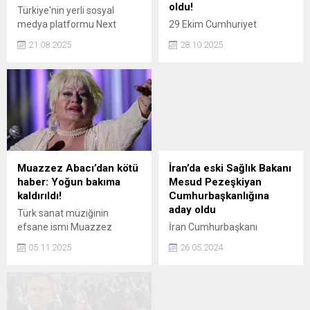
oldu!
Türkiye'nin yerli sosyal
medya platformu Next
29 Ekim Cumhuriyet
Teknofest (Next Sosyal)
Bayramı, ülke genelinde
21.08.2025
28.10.2025
gündem oldu. Genç
büyük bir coşkuyla
girişimciler tarafından
kutlanıyor. Ancak tatil
hayata geçirilen platform
olmasına rağmen işe gitmek
kullanıcıları "Sosyal
zorunda kalan ya da
Medyadaki Buluşma
seyahat planı olan
Yerimiz" ve "Biz Yaptık"
vatandaşlar için toplu
mottolarıyla dijital bir
taşıma hizmetleri ve yol
buluşma noktasında bir
ücretleri merak konusu
araya getirmeyi hedefliyor.
oluyor. Peki, 29 Ekim 2025'te
Muazzez Abacı’dan kötü
İran’da eski Sağlık Bakanı
Peki, Next Sosyal kimin, Next
metro, metrobüs, otobüs,
haber: Yoğun bakıma
Mesud Pezeşkiyan
Sosyal'i kim kurdu, nasıl
Marmaray ve tramvay
kaldırıldı!
Cumhurbaşkanlığına
indirilir?
ücretsiz mi? Köprüler ile
aday oldu
Türk sanat müziğinin
otoyollar bedava...
efsane ismi Muazzez
İran Cumhurbaşkanı
Abacı'dan üzen haber geldi.
İbrahim Reisi'nin helikopter
05.11.2025
26.05.2024
Geçtiğimiz günlerde kalp
kazasında hayatını
krizi geçiren Abacı'nın yoğun
kaybetmesinin ardından
bakıma alındığı öğrenildi.
ülkede ilk Cumhurbaşkanı
adayı belli oldu. İran'da daha
önce adaylığı veto edilen