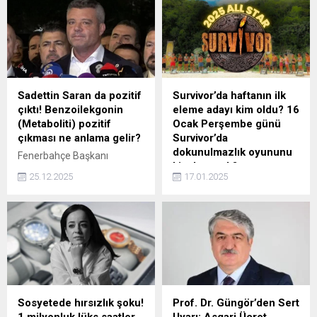
Sadettin Saran da pozitif
Survivor’da haftanın ilk
çıktı! Benzoilekgonin
eleme adayı kim oldu? 16
(Metaboliti) pozitif
Ocak Perşembe günü
çıkması ne anlama gelir?
Survivor’da
dokunulmazlık oyununu
Fenerbahçe Başkanı
kim kazandı?
Sadettin Saran'ın saç
25.12.2025
17.01.2025
örneğinde yapılan
Survivor All Star 2025
incelemede 'kokain pozitif'
heyecanı hız kesmeden
olduğu belirlendi.
devam ediyor. Ünlüler ve
Benzoilekgonin, kokainin
Gönüllüler takımları, yeni
vücutta parçalanması
dokunulmazlık oyunu için
sonucu oluşan ana
kıyasıya mücadele etti. Peki,
metabolitidir. Kendisi
Survivor'da eleme adayı kim
farmakolojik olarak
oldu? 16 Ocak Perşembe
etkisizdir, yani uyarıcı veya
günü Survivor'da
Sosyetede hırsızlık şoku!
Prof. Dr. Güngör’den Sert
bağımlılık yapıcı etkisi yoktur.
dokunulmazlık oyununu kim
1 milyonluk lüks saatler
Uyarı: Asgari Ücret