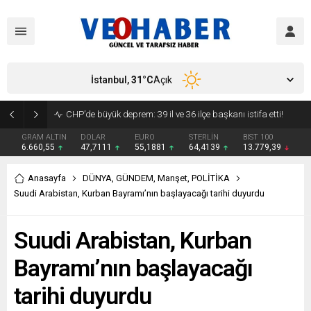
İstanbul,
31
°C
Açık
YENİ Parti’ye geçecek ilk isim belli oldu: Mamak Belediye Başkanı CHP’den istifa etti
GRAM ALTIN
DOLAR
EURO
STERLİN
BIST 100
6.660,55
47,7111
55,1881
64,4139
13.779,39
Anasayfa
DÜNYA
,
GÜNDEM
,
Manşet
,
POLİTİKA
Suudi Arabistan, Kurban Bayramı’nın başlayacağı tarihi duyurdu
Suudi Arabistan, Kurban
Bayramı’nın başlayacağı
tarihi duyurdu