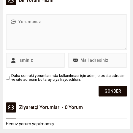
Bir Yorum Yazın
cezasıyla karşılaşabilirsiniz.
Bu nedenle yola çıkmadan
önce aracınızın
ekipmanlarını gözden
geçirmeniz büyük önem
taşıyor.
Daha sonraki yorumlarımda kullanılması için adım, e-posta adresim
ve site adresim bu tarayıcıya kaydedilsin.
Ziyaretçi Yorumları - 0 Yorum
Henüz yorum yapılmamış.