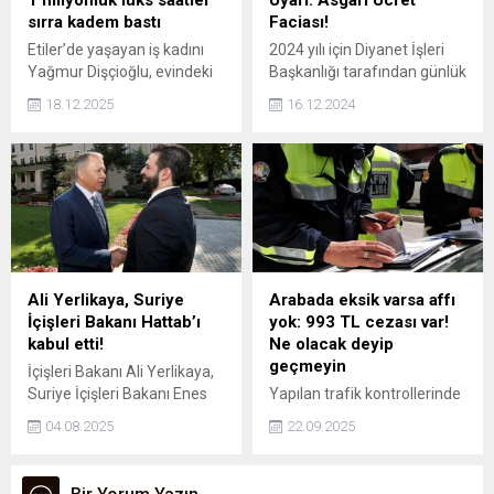
Ancak idrar, kan veya diğer
kazandı?
sırra kadem bastı
Faciası!
testlerde pozitif çıkması,
Etiler’de yaşayan iş kadını
2024 yılı için Diyanet İşleri
son günlerde kokain
Yağmur Dişçioğlu, evindeki
Başkanlığı tarafından günlük
kullanıldığını gösterir.
lüks saat koleksiyonundan
fitre miktarı 130 TL olarak
18.12.2025
16.12.2024
toplam değeri 1 milyon lirayı
belirlenmiştir. Bu tutar, bir
aşan üç saatin
kişinin yalnızca günlük temel
kaybolduğunu belirterek
gıda ihtiyacını karşılayacak
savcılığa suç duyurusunda
şekilde hesaplanmıştır.
bulundu.
Ali Yerlikaya, Suriye
Arabada eksik varsa affı
İçişleri Bakanı Hattab’ı
yok: 993 TL cezası var!
kabul etti!
Ne olacak deyip
geçmeyin
İçişleri Bakanı Ali Yerlikaya,
Suriye İçişleri Bakanı Enes
Yapılan trafik kontrollerinde
Hattab ile bir araya geldi.
aracınızda bulunması
04.08.2025
22.09.2025
gereken zorunlu
ekipmanlardan herhangi biri
eksikse, 993 TL para