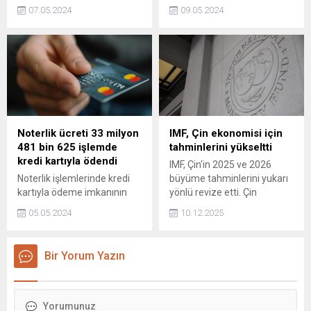
puandan tamamlayarak
Cevdet Yılmaz, Türkiye-
07.05.2024
09.05.2024
tüm zamanların en yüksek
Azerbaycan Karma
günlük kapanışını
Ekonomik Komisyon imza
gerçekleştirirken, gördüğü
töreninde konuşarak ikili
en yüksek seviye rekorunu
ticaret hedeflerini dile
10.375,74 puana taşıdı.
getirdi.
Noterlik ücreti 33 milyon
IMF, Çin ekonomisi için
481 bin 625 işlemde
tahminlerini yükseltti
kredi kartıyla ödendi
IMF, Çin'in 2025 ve 2026
Noterlik işlemlerinde kredi
büyüme tahminlerini yukarı
kartıyla ödeme imkanının
yönlü revize etti. Çin
getirildiği 3 Şubat 2020'den
ekonomisine yönelik
05.05.2024
10.12.2025
bugüne kadar 33 milyon 481
büyüme beklentilerini bu yıl
bin 625 işlemde kredi kartı
için yüzde 5'e, gelecek yıl
kullanıldı, işlem hacmi 20
için ise yüzde 4,5'e
Bir Yorum Yazın
milyar 913 milyon 595 bin
çıkardığını duyurdu.
105 lira olarak kayıtlara
geçti.