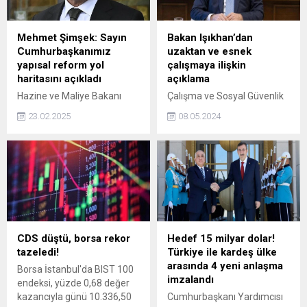
Mehmet Şimşek: Sayın
Bakan Işıkhan’dan
Cumhurbaşkanımız
uzaktan ve esnek
yapısal reform yol
çalışmaya ilişkin
haritasını açıkladı
açıklama
Hazine ve Maliye Bakanı
Çalışma ve Sosyal Güvenlik
Mehmet Şimşek, AKP'de
Bakanı Vedat Işıkhan,
23.02.2025
08.05.2024
gerçekleşen kongreye ilişkin,
"Çalışmanın, işin şekli
Sayın Cumhurbaşkanımız
değişiyorsa bizim de bu
bugün ekonomimizin
değişime ayak uydurmamız
dönüşümü için yapısal
lazım. Çalışma Genel
reform yol haritasını açıkladı
Müdürlüğümüz bu konuda
açıklamasını yaptı.
mevzuat düzenlemelerini
gerçekleştiriyor." dedi.
CDS düştü, borsa rekor
Hedef 15 milyar dolar!
tazeledi!
Türkiye ile kardeş ülke
arasında 4 yeni anlaşma
Borsa İstanbul'da BIST 100
imzalandı
endeksi, yüzde 0,68 değer
kazancıyla günü 10.336,50
Cumhurbaşkanı Yardımcısı