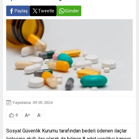
Paylaş
Tweetle
Gönder
Yayınlama: 09.05.2024
A
A
+
-
0
Sosyal Güvenlik Kurumu tarafından bedeli ödenen ilaçlar
listesine akıllı ilaç olarak da bilinen 8 adet yenilikçi kanser