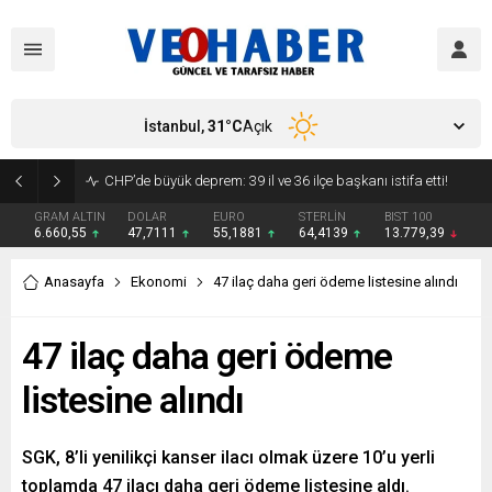
İstanbul,
31
°C
Açık
CHP’de büyük deprem: 39 il ve 36 ilçe başkanı istifa etti!
GRAM ALTIN
DOLAR
EURO
STERLİN
BIST 100
6.660,55
47,7111
55,1881
64,4139
13.779,39
Anasayfa
Ekonomi
47 ilaç daha geri ödeme listesine alındı
47 ilaç daha geri ödeme
listesine alındı
SGK, 8’li yenilikçi kanser ilacı olmak üzere 10’u yerli
toplamda 47 ilacı daha geri ödeme listesine aldı.