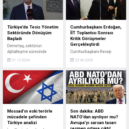
kullanıldığı öne sürülen
müzakerelerini sabote
çocuklar sosyal yardım
ettiğini" belirterek, Tel
kontrolü sırasında ahırın
Aviv'de gösteri düzenledi.
içindeki küçük bir odada kilitli
Binlerce Netanyahu'nun
halde bulundu. Haklarında
görevden alınmasını
Türkiye’de Tesis Yönetim
Cumhurbaşkanı Erdoğan,
iddianame hazırlanan çift,
isterken, polis göstericilere
Sektöründe Dönüşüm
İİT Toplantısı Sonrası
suçlamaları reddediyor.
biber gazı ve tazyikli su
Başladı
Kritik Görüşmeler
sıkarak müdahale etti.
Gerçekleştirdi
Demirtaş, sektörün
Olaylarda çok sayıda kişi
dijitalleşme sürecinde
Cumhurbaşkanı Recep
gözaltına alındı.
karşılaştığı en büyük
Tayyip Erdoğan, İstanbul'da
01.12.2024
22.06.2025
zorlukların başında
düzenlenen İslam İşbirliği
çalışanların yeni
Teşkilatı (İİT) 51. Dışişleri
teknolojilere uyum
Bakanları Konseyi
sağlaması ve yüksek
Toplantısı'nın ardından bir
maliyetler geldiğini belirtti.
dizi önemli görüşme yaptı.
Ancak uzun vadede,
dijitalleşmenin sağladığı
verimlilik artışı bu maliyetleri
karşılayacağını vurguladı.
Mossad’ın eski terörle
Son dakika: ABD
mücadele şefinden
NATO’dan ayrılıyor mu?
Türkiye analizi
Avrupa’yı sarsan tasarı
resmen ortaya çıktı!