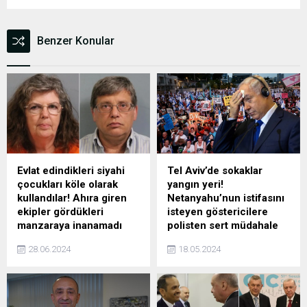
Benzer Konular
Evlat edindikleri siyahi
Tel Aviv’de sokaklar
çocukları köle olarak
yangın yeri!
kullandılar! Ahıra giren
Netanyahu’nun istifasını
ekipler gördükleri
isteyen göstericilere
manzaraya inanamadı
polisten sert müdahale
ABD'de yaşları 6 ile 16
Gazze'deki İsrailli esirlerin
28.06.2024
18.05.2024
arasında değişen 5 siyahi
aileleri, Başbakan Binyamin
çocuğu evlat edinen beyaz
Netanyahu'nun "esirleri
çift, korkunç bir suçlamayla
ölüme terk ettiğini ve esir
karşı karşıya. Köle olarak
takası anlaşması