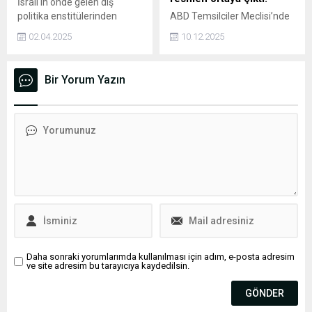
İsrail'in önde gelen dış
politika enstitülerinden
ABD Temsilciler Meclisi’nde
JCFA'da, Mossad'ın eski üst
Cumhuriyetçi vekil Thomas
02.04.2025
10.12.2025
düzey yöneticilerinden Oded
Massie, Washington’un
Ailam imzasıyla yayınlanan
NATO’dan tamamen
bir analizde. Türkiye'nin
ayrılmasını öngören bir yasa
Bir Yorum Yazın
Doğu Akdeniz ve Orta
tasarısı sundu.
Doğu’daki stratejik
yönelimleri, İsrail'in bölgesel
çıkarları açısından ele alındı.
Daha sonraki yorumlarımda kullanılması için adım, e-posta adresim
ve site adresim bu tarayıcıya kaydedilsin.