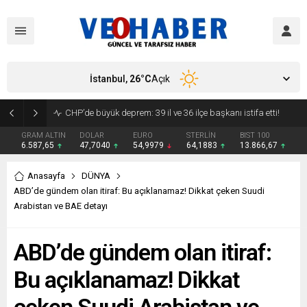
İstanbul,
26
°C
Açık
YENİ Parti’ye geçecek ilk isim belli oldu: Mamak Belediye Başkanı CHP’den istifa etti
GRAM ALTIN
DOLAR
EURO
STERLİN
BIST 100
6.587,65
47,7040
54,9979
64,1883
13.866,67
Anasayfa
DÜNYA
ABD’de gündem olan itiraf: Bu açıklanamaz! Dikkat çeken Suudi
Arabistan ve BAE detayı
ABD’de gündem olan itiraf:
Bu açıklanamaz! Dikkat