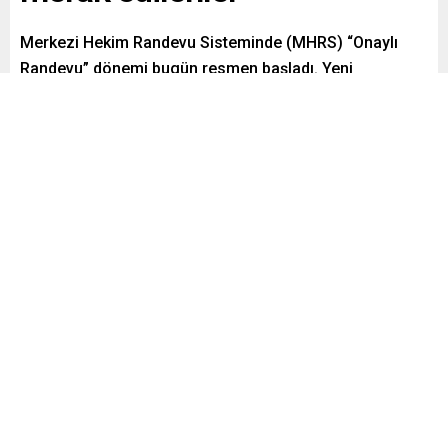
Merkezi Hekim Randevu Sisteminde (MHRS) “Onaylı
Randevu” dönemi bugün resmen başladı. Yeni
dönemde, hasta randevu tarihinden bir gün önce ya
onay verecek ya da gelemeyeceğini bildirmek zorunda
olacak.
Paylaş
Tweetle
Gönder