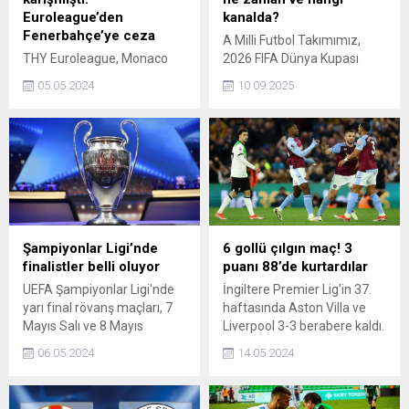
Euroleague’den
kanalda?
Fenerbahçe’ye ceza
A Milli Futbol Takımımız,
THY Euroleague, Monaco
2026 FIFA Dünya Kupası
maçından sonra yaşanan
Avrupa Elemeleri E
05.05.2024
10.09.2025
saha olayları nedeniyle
Grubu’nda ikinci maçında
Fenerbahçe Beko'ya ceza
dev rakibi İspanya’yı
verdi.
ağırlayacak. E Grubu’ndaki
ilk sınavında Gürcistan’ı
deplasmanda 3-2 mağlup
ederek moral bulan Ay-
Yıldızlılar, Konya’da
oynanacak kritik maçta
galibiyet peşinde. Peki,
Şampiyonlar Ligi’nde
6 gollü çılgın maç! 3
Türkiye-İspanya maçı ne
finalistler belli oluyor
puanı 88’de kurtardılar
zaman, saat kaçta ve hangi
UEFA Şampiyonlar Ligi'nde
İngiltere Premier Lig'in 37.
kanalda yayınlanacak? İşte
yarı final rövanş maçları, 7
haftasında Aston Villa ve
tüm detaylar…
Mayıs Salı ve 8 Mayıs
Liverpool 3-3 berabere kaldı.
Çarşamba günü yapılacak.
06.05.2024
14.05.2024