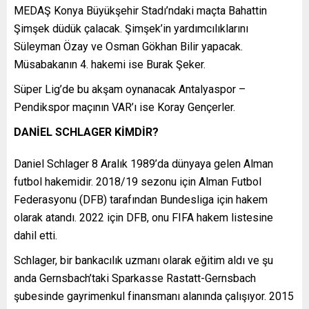
MEDAŞ Konya Büyükşehir Stadı’ndaki maçta Bahattin
Şimşek düdük çalacak. Şimşek’in yardımcılıklarını
Süleyman Özay ve Osman Gökhan Bilir yapacak.
Müsabakanın 4. hakemi ise Burak Şeker.
Süper Lig’de bu akşam oynanacak Antalyaspor –
Pendikspor maçının VAR’ı ise Koray Gençerler.
DANİEL SCHLAGER KİMDİR?
Daniel Schlager 8 Aralık 1989’da dünyaya gelen Alman
futbol hakemidir. 2018/19 sezonu için Alman Futbol
Federasyonu (DFB) tarafından Bundesliga için hakem
olarak atandı. 2022 için DFB, onu FIFA hakem listesine
dahil etti.
Schlager, bir bankacılık uzmanı olarak eğitim aldı ve şu
anda Gernsbach’taki Sparkasse Rastatt-Gernsbach
şubesinde gayrimenkul finansmanı alanında çalışıyor. 2015