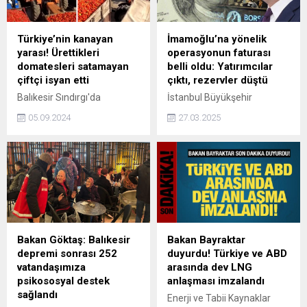
Türkiye’nin kanayan
İmamoğlu’na yönelik
yarası! Ürettikleri
operasyonun faturası
domatesleri satamayan
belli oldu: Yatırımcılar
çiftçi isyan etti
çıktı, rezervler düştü
Balıkesir Sındırgı'da
İstanbul Büyükşehir
ürettikleri domatesleri
Belediye Başkanı Ekrem
05.09.2024
27.03.2025
satamadıklarını ifade eden
İmamoğlu'na yönelik
çiftçi, tepkisini çektiği video
operasyonun ardından
ile dile getirdi. Alanda en az
piyasalarda dalgalanma
domates yüklü 50 römork
yaşanırken, yabancı
olduğunu ifade eden çiftçi,
yatırımcı çıkışı hızlandı ve
"Traktörleri sayamıyoruz.
yerli yatırımcı dövize yöneldi.
Domatesleri alan yok. 2024
Merkez Bankası
yılı çiftçinin, malını üretip
rezervlerindeki sert düşüş
satamadığı, satıp da
dikkat çekti.
Bakan Göktaş: Balıkesir
Bakan Bayraktar
parasını alamadığı bir yıl
depremi sonrası 252
duyurdu! Türkiye ve ABD
olacak gibi" ifadelerine yer
vatandaşımıza
arasında dev LNG
verdi.
psikososyal destek
anlaşması imzalandı
sağlandı
Enerji ve Tabii Kaynaklar