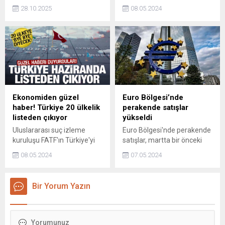
Aile ve Sosyal Hizmetler
Bakanı Alparslan Bayraktar,
28.10.2025
08.05.2024
Bakanı Mahinur Özdemir
BOTAŞ ile ABD'nin
Göktaş, dün akşam
ExxonMobil şirketi arasında
Balıkesir'in Sındırgı ilçesinde
LNG ticaretine ilişkin iş birliği
meydana gelen 6,1
anlaşması imzalandığını
büyüklüğündeki depremin
açıkladı.
ardından 252 vatandaşa
psikososyal destek
sağlandığını bildirdi.
Ekonomiden güzel
Euro Bölgesi’nde
haber! Türkiye 20 ülkelik
perakende satışlar
listeden çıkıyor
yükseldi
Uluslararası suç izleme
Euro Bölgesi'nde perakende
kuruluşu FATF'ın Türkiye'yi
satışlar, martta bir önceki
2021'de aldığı gri listeden,
aya göre yüzde 0,8 arttı.
08.05.2024
07.05.2024
haziranda yapılacak
toplantıda alacağı kararla
çıkartması bekleniyor.
Bir Yorum Yazın