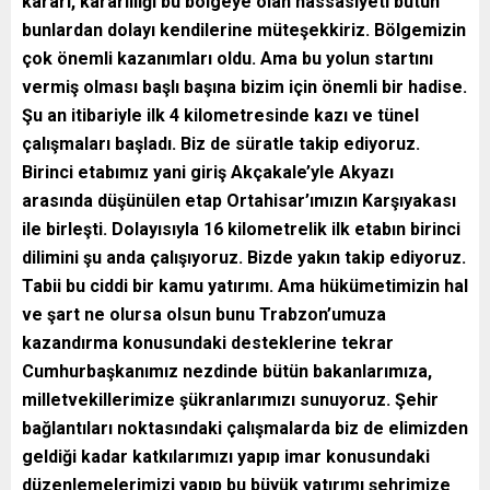
kararı, kararlılığı bu bölgeye olan hassasiyeti bütün
bunlardan dolayı kendilerine müteşekkiriz. Bölgemizin
çok önemli kazanımları oldu. Ama bu yolun startını
vermiş olması başlı başına bizim için önemli bir hadise.
Şu an itibariyle ilk 4 kilometresinde kazı ve tünel
çalışmaları başladı. Biz de süratle takip ediyoruz.
Birinci etabımız yani giriş Akçakale’yle Akyazı
arasında düşünülen etap Ortahisar’ımızın Karşıyakası
ile birleşti. Dolayısıyla 16 kilometrelik ilk etabın birinci
dilimini şu anda çalışıyoruz. Bizde yakın takip ediyoruz.
Tabii bu ciddi bir kamu yatırımı. Ama hükümetimizin hal
ve şart ne olursa olsun bunu Trabzon’umuza
kazandırma konusundaki desteklerine tekrar
Cumhurbaşkanımız nezdinde bütün bakanlarımıza,
milletvekillerimize şükranlarımızı sunuyoruz. Şehir
bağlantıları noktasındaki çalışmalarda biz de elimizden
geldiği kadar katkılarımızı yapıp imar konusundaki
düzenlemelerimizi yapıp bu büyük yatırımı şehrimize