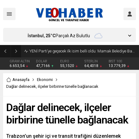
İstanbul,
25
°C
Parçalı Az Bulutlu
YENİ Parti’ye geçecek ilk isim belli oldu: Mamak Belediye Başkanı CHP’den istifa etti
GRAM ALTIN
DOLAR
EURO
STERLİN
BIST 100
6.653,54
47,7166
55,1520
64,4018
13.779,39
Anasayfa
Ekonomi
Dağlar delinecek, ilçeler birbirine tünelle bağlanacak
Dağlar delinecek, ilçeler
birbirine tünelle bağlanacak
Trabzon’un şehir içi ve transit trafiğini düzenlemek