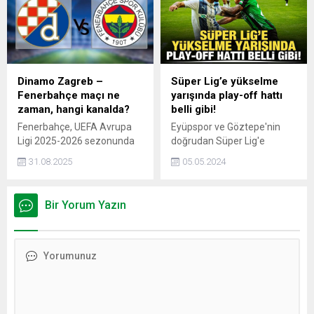
Dinamo Zagreb –
Süper Lig’e yükselme
Fenerbahçe maçı ne
yarışında play-off hattı
zaman, hangi kanalda?
belli gibi!
Fenerbahçe, UEFA Avrupa
Eyüpspor ve Göztepe'nin
Ligi 2025-2026 sezonunda
doğrudan Süper Lig'e
lig aşamasındaki rakiplerini
çıkmayı garantilediği 1.
31.08.2025
05.05.2024
ve maç takvimini öğrendi. 29
Lig'de play-off hattında yer
Ağustos 2025’te
alacak 5 takımdan 4'ü,
Monaco’daki Grimaldo
bitime bir hafta kala
Bir Yorum Yazın
Forum’da gerçekleştirilen
kesinleşti.
kura çekimiyle sarı-
lacivertlilerin karşılaşacağı
ekipler netleşti.
Futbolseverlerin merakla
beklediği Dinamo Zagreb -
Fenerbahçe maçının tarihi
ve yayın bilgileri de açıklandı.