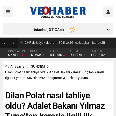
İstanbul,
31
°C
Açık
YENİ Parti’ye geçecek ilk isim belli oldu: Mamak Belediye Başkanı CHP’den istifa etti
GRAM ALTIN
DOLAR
EURO
STERLİN
BIST 100
6.465,12
47,5935
54,9385
64,1760
13.798,82
Anasayfa
GÜNDEM
Dilan Polat nasıl tahliye oldu? Adalet Bakanı Yılmaz Tunç’tan kararla
ilgili ilk yorum: Savcılarımız soruşturmayı titizlikle yürüttü
Dilan Polat nasıl tahliye
oldu? Adalet Bakanı Yılmaz