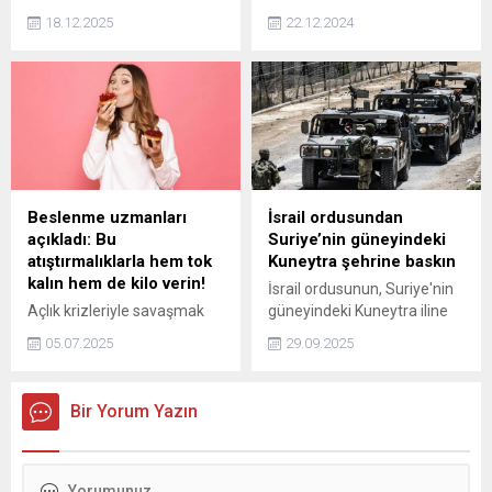
(ÖSYM), 2025-YDUS 1.
Suriyeli vatandaşların
18.12.2025
22.12.2024
Dönem Uzmanlık Dalı
ülkelerine dönüşlerini
Değişikliği için tercih
kolaylaştıracak yeni adımları
sürecinin başladığını
devreye aldıklarını belirtti.
duyurdu.
Buna göre yolcu beraberi
eşya ile ev eşyasına ilişkin
sözlü beyan formu
aranmayacak, Suriye
vatandaşlarının Türkiye'de
edindikleri yerli plakalı
Beslenme uzmanları
İsrail ordusundan
araçlarının çıkış işlemleri
açıkladı: Bu
Suriye’nin güneyindeki
sırasında kolaylık
atıştırmalıklarla hem tok
Kuneytra şehrine baskın
sağlanacak.
kalın hem de kilo verin!
İsrail ordusunun, Suriye'nin
Açlık krizleriyle savaşmak
güneyindeki Kuneytra iline
artık çok kolay! Diyetinizi
bağlı Sayda köyüne baskın
05.07.2025
29.09.2025
sabote etmeyen, 100 kalori
düzenlediği ve yardım
civarında, hem lezzetli hem
dağıtma bahanesiyle köy
de uzun süre tok tutan
halkı ile zorla anket
Bir Yorum Yazın
atıştırmalık önerileri
yapmaya çalıştığı bildirildi.
keşfedin. Beslenme
uzmanlarının sırlarıyla kan
şekerinizi dengeleyin ve kilo