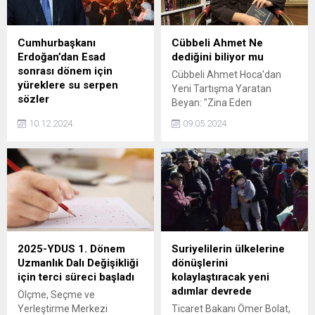
Cumhurbaşkanı
Cübbeli Ahmet Ne
Erdoğan’dan Esad
dediğini biliyor mu
sonrası dönem için
Cübbeli Ahmet Hoca'dan
yüreklere su serpen
Yeni Tartışma Yaratan
sözler
Beyan: "Zina Eden
Suriye'de Beşar Esad
Taşlanmalı!" İstanbul - Ünlü
10.12.2024
09.05.2024
sonrası dönem için
vaiz Cübbeli Ahmet Hoca,
değerlendirmelerde bulunan
katıldığı bir programda zina
Cumhurbaşkanı Erdoğan,
yapanlara yönelik sözleriyle
"Suriye bütünlüğüne karşı
yine gündemde. Hoca, "Zina
her saldırı karşısında bizi de
eden kişiye taş atılmalı. Bu
bulur. Birilerinin sırtlarını
Allah'ın emridir." ifadelerini
dayadıkları güçlerden
kullanarak büyük bir
aldıkları cesaretleriyle
tartışma başlattı.
bölgeyi ateşe bulamasına
2025-YDUS 1. Dönem
Suriyelilerin ülkelerine
seyirci kalmayacağız" dedi.
Uzmanlık Dalı Değişikliği
dönüşlerini
için terci süreci başladı
kolaylaştıracak yeni
adımlar devrede
Ölçme, Seçme ve
Yerleştirme Merkezi
Ticaret Bakanı Ömer Bolat,