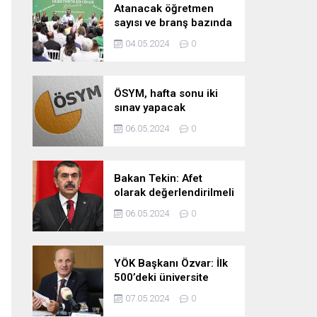
Atanacak öğretmen
sayısı ve branş bazında
kontenjan dağılımları
04.05.2024
0
pazartesi belli oluyor
ÖSYM, hafta sonu iki
sınav yapacak
06.05.2024
0
Bakan Tekin: Afet
olarak değerlendirilmeli
06.05.2024
0
YÖK Başkanı Özvar: İlk
500’deki üniversite
sayımızı 10’a çıkarmayı
07.05.2024
0
hedefliyoruz