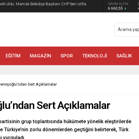
 belli oldu: Mamak Belediye Başkanı CHP’den istifa
GRAM ALTIN
6.660,55
EĞİTİM
MAGAZİN
SPOR
TEKNOLOJİ
SAĞLIK
i Dervişoğlu’ndan Sert Açıklamalar
oğlu’ndan Sert Açıklamalar
artisinin grup toplantısında hükümete yönelik eleştirilerde
le Türkiye’nin zorlu dönemlerden geçtiğini belirterek, Türk
i vurguladı.