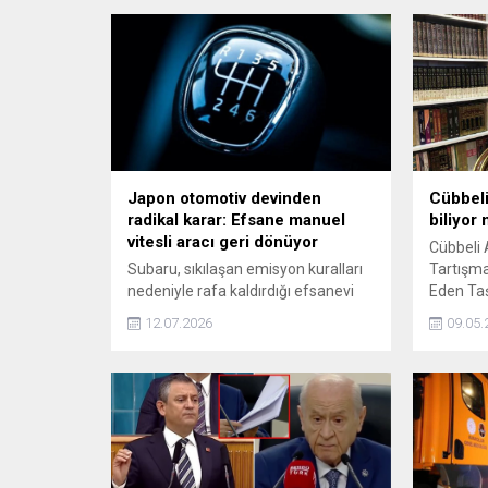
Japon otomotiv devinden
Cübbeli
radikal karar: Efsane manuel
biliyor
vitesli aracı geri dönüyor
Cübbeli
Subaru, sıkılaşan emisyon kuralları
Tartışma
nedeniyle rafa kaldırdığı efsanevi
Eden Taş
TY85 manuel şanzımanını 2027
vaiz Cüb
12.07.2026
09.05.
yılına kadar üç yeni modelde
bir prog
yeniden yollara çıkarmaya
yönelik 
hazırlanıyor.
Hoca, "Zi
Bu Allah'
kullanar
başlattı.