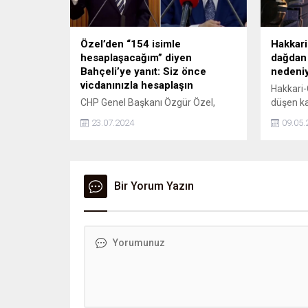
Özel’den “154 isimle
Hakkari
hesaplaşacağım” diyen
dağdan 
Bahçeli’ye yanıt: Siz önce
nedeniy
vicdanınızla hesaplaşın
Hakkari-
CHP Genel Başkanı Özgür Özel,
düşen ka
MHP lideri Bahçeli'nin Sinan Ateş
kapandı.
23.07.2024
09.05.
davası nedeniyle partisini hedef
gösterdiğini iddia ettiği 154 isimle
hesaplaşacağına yönelik
açıklamasına tepki gösterdi. Özel
"Bir hesaplaşma olacaksa sayın
Bir Yorum Yazın
Bahçeli siz vicdanınızla hesaplaşın.
Sizin atamanızla başkan olan Sinan
Ateş, sokak ortasında vurulmuş. Bir
kişi cenazesine gitmemiş, gidenler
MHP'den istifa etmiş....