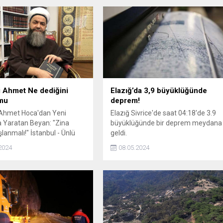
 Ahmet Ne dediğini
Elazığ’da 3,9 büyüklüğünde
 mu
deprem!
 Ahmet Hoca'dan Yeni
Elazığ Sivrice'de saat 04:18'de 3.9
 Yaratan Beyan: "Zina
büyüklüğünde bir deprem meydana
lanmalı!" İstanbul - Ünlü
geldi.
beli Ahmet Hoca, katıldığı
2024
08.05.2024
ramda zina yapanlara
sözleriyle yine gündemde.
na eden kişiye taş atılmalı.
ın emridir." ifadelerini
ak büyük bir tartışma