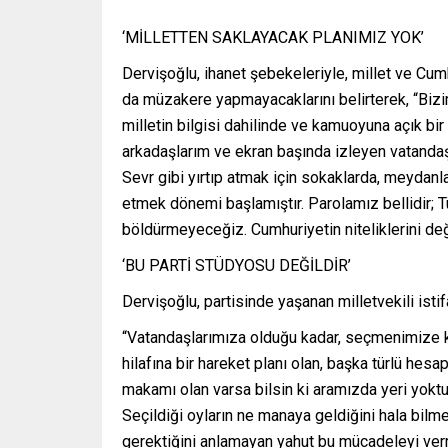
‘MİLLETTEN SAKLAYACAK PLANIMIZ YOK’
Dervişoğlu, ihanet şebekeleriyle, millet ve Cum
da müzakere yapmayacaklarını belirterek, “Bizi
milletin bilgisi dahilinde ve kamuoyuna açık bi
arkadaşlarım ve ekran başında izleyen vatandaşl
Sevr gibi yırtıp atmak için sokaklarda, meydan
etmek dönemi başlamıştır. Parolamız bellidir; T
böldürmeyeceğiz. Cumhuriyetin niteliklerini de
‘BU PARTİ STÜDYOSU DEĞİLDİR’
Dervişoğlu, partisinde yaşanan milletvekili istifal
“Vatandaşlarımıza olduğu kadar, seçmenimize k
hilafına bir hareket planı olan, başka türlü hes
makamı olan varsa bilsin ki aramızda yeri yokt
Seçildiği oyların ne manaya geldiğini hala bilm
gerektiğini anlamayan yahut bu mücadeleyi ver