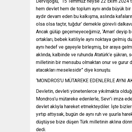
Dervişoğlu, “15 Temmuz neyse 22 Ekim 2024 tarihi
hem devlet hem de toplum aynı anda büyük bir gir
aydır devam eden bu kalkışma, aslında kafaları
olsa olsa taçtır, tuğdur’ demekle görevli dalkavukl
Ancak gülüp geçemeyeceğimiz, ‘Aman’ deyip bıra
ortakları, bebek katiliyle aynı noktaya gelmiş d
aynı hedef ve gayeyle birleşmiş, bir araya gelmiş
aklında, kalbinde ve ruhunda Atatürk’e şükran,
milletinin bir mensubu olmaktan onur ve gurur d
atacakları meselesidir” diye konuştu.
‘MONDROS’U MÜTAREKE EDENLERLE AYNI AK
Devletin, devleti yönetenlerce yıkılmakta olduğu
Mondros’u mütareke edenlerle, Sevr’i imza edenl
devlet aklıyla hareket etmekteydiler. İşte bizle
yırtıp attıysak, bugün de aynı ruh ve şuurla har
düştüyse bize düşen Türk milletinin aklına dön
dedi.