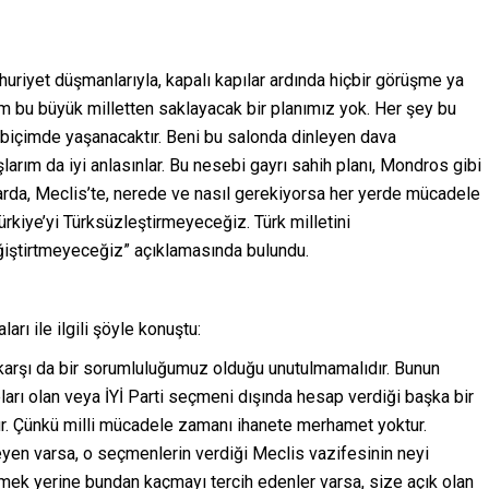
huriyet düşmanlarıyla, kapalı kapılar ardında hiçbir görüşme ya
m bu büyük milletten saklayacak bir planımız yok. Her şey bu
r biçimde yaşanacaktır. Beni bu salonda dinleyen dava
arım da iyi anlasınlar. Bu nesebi gayrı sahih planı, Mondros gibi
larda, Meclis’te, nerede ve nasıl gerekiyorsa her yerde mücadele
ürkiye’yi Türksüzleştirmeyeceğiz. Türk milletini
ğiştirtmeyeceğiz” açıklamasında bulundu.
arı ile ilgili şöyle konuştu:
arşı da bir sorumluluğumuz olduğu unutulmamalıdır. Bunun
apları olan veya İYİ Parti seçmeni dışında hesap verdiği başka bir
ur. Çünkü milli mücadele zamanı ihanete merhamet yoktur.
eyen varsa, o seçmenlerin verdiği Meclis vazifesinin neyi
mek yerine bundan kaçmayı tercih edenler varsa, size açık olan