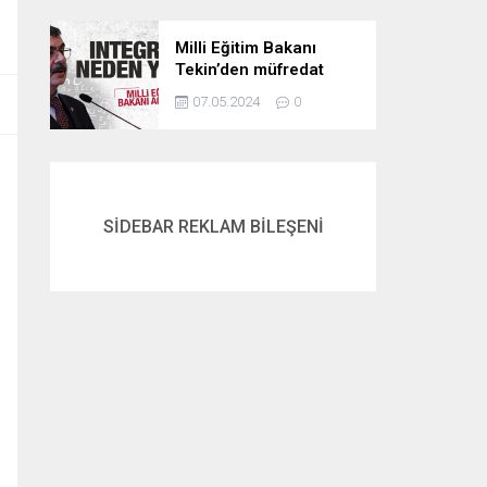
Milli Eğitim Bakanı
Tekin’den müfredat
açıklaması! İntegral
07.05.2024
0
neden yok? İşte
cevabı…
SİDEBAR REKLAM BİLEŞENİ