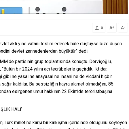
A
A
+
-
0
evlet aklı yine vatanı teslim edecek hale düştüyse bize düşen
 kendini devlet zannedenlerden büyüktür” dedi.
MM’de partisinin grup toplantısında konuştu. Dervişoğlu,
“Bütün bir 2024 yılını acı tecrübelerle geçirdik. İktidar,
i gibi ne yasal ne anayasal ne insani ne de vicdani hiçbir
a sağır kaldılar. Bu sessizliğin hayra alamet olmadığını, 85
yondan esirgenen umut hakkının 22 Ekim’de teröristbaşına
ŞLİK HALİ’
ın, Türk milletine karşı bir kalkışma içerisinde olduğunu söyleyen