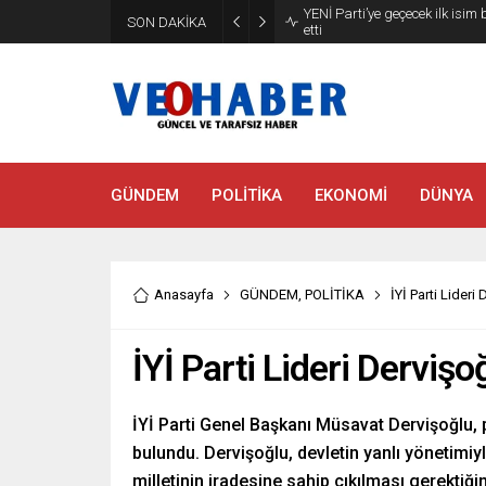
YENİ Parti’ye geçecek ilk isim
SON DAKİKA
etti
GÜNDEM
POLİTİKA
EKONOMİ
DÜNYA
Anasayfa
GÜNDEM
,
POLİTİKA
İYİ Parti Lider
İYİ Parti Lideri Derviş
İYİ Parti Genel Başkanı Müsavat Dervişoğlu, p
bulundu. Dervişoğlu, devletin yanlı yönetimiy
milletinin iradesine sahip çıkılması gerektiğin