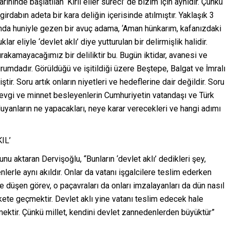
nde başlatılan ‘Kirli eller süreci’ de bizim için aynıdır. Çünkü
dabın adeta bir kara deliğin içerisinde atılmıştır. Yaklaşık 3
nda huniyle gezen bir avuç adama, ‘Aman hünkarım, kafanızdaki
ar eliyle ‘devlet aklı’ diye yutturulan bir delirmişlik halidir.
kamayacağımız bir deliliktir bu. Bugün iktidar, avanesi ve
urumdadır. Görüldüğü ve işitildiği üzere Beştepe, Balgat ve İmralı
tir. Soru artık onların niyetleri ve hedeflerine dair değildir. Soru
 sevgi ve minnet besleyenlerin Cumhuriyetin vatandaşı ve Türk
uyanların ne yapacakları, neye karar verecekleri ve hangi adımı
IL’
nu aktaran Dervişoğlu, “Bunların ‘devlet aklı’ dedikleri şey,
erle aynı akıldır. Onlar da vatanı işgalcilere teslim ederken
re düşen görev, o paçavraları da onları imzalayanları da dün nasıl
ekete geçmektir. Devlet aklı yine vatanı teslim edecek hale
mektir. Çünkü millet, kendini devlet zannedenlerden büyüktür”