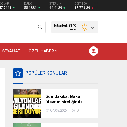
DOLAR
EURO
STERLİN
BIST 100
47,7111
55,1881
64,4139
13.779,39
İstanbul,
31
°C
Açık
SEYAHAT
ÖZEL HABER
POPÜLER KONULAR
Son dakika: Bakan
‘devrim niteliğinde’
deyip duyurdu!
04.05.2024
0
Milyonları ilgilendiren
hazırlık…