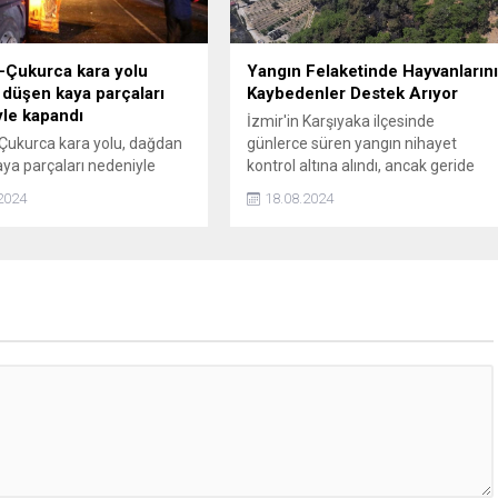
-Çukurca kara yolu
Yangın Felaketinde Hayvanların
düşen kaya parçaları
Kaybedenler Destek Arıyor
le kapandı
İzmir'in Karşıyaka ilçesinde
Çukurca kara yolu, dağdan
günlerce süren yangın nihayet
ya parçaları nedeniyle
kontrol altına alındı, ancak geride
büyük bir yıkım bıraktı. Sancaklı ve
2024
18.08.2024
Doğançay köylerini etkileyen
yangında, köylüler evlerini,
eşyalarını ve hayvanlarını kaybetti.
Şimdi ise, mağdur olan bu köy halkı,
devletin yardımıyla yaralarını
sarmayı umut ediyor.