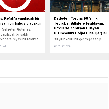
s: Refah’a yapılacak bir
Dededen Toruna 90 Yıllık
insani bir kabus olacaktır
Tecrübe: Bitkilere Fısıldayan,
Bitkilerle Konuşan Duayen
 Sekreteri Guterres,
Bizimhekim Doğal Gıda Çarşısı
yapılacak bir saldırı
 bir hata, siyasi bir felaket
90 yıllık köklü bir geçmişe sahip
 bir kabus olacaktır”
olan Bizimhekim Doğal Gıda Çarşısı,
2024
23.01.2025
ni kullandı.
dededen toruna aktarılan bilgi
birikimi ve doğal şifa geleneğiyle,
bitkilerin dilinden anlayan, onlarla
adeta konuşan bir anlayışla hizmet
vermeye devam ediyor.