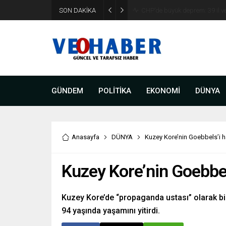
YENİ Parti’ye geçecek ilk isim
SON DAKİKA
etti
GÜNDEM
POLİTİKA
EKONOMİ
DÜNYA
Anasayfa
DÜNYA
Kuzey Kore’nin Goebbels’i ha
Kuzey Kore’nin Goebbels
Kuzey Kore’de “propaganda ustası” olarak bili
94 yaşında yaşamını yitirdi.