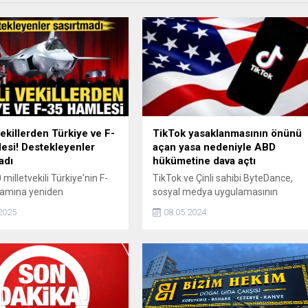
vekillerden Türkiye ve F-
TikTok yasaklanmasının önünü
esi! Destekleyenler
açan yasa nedeniyle ABD
adı
hükümetine dava açtı
 milletvekili Türkiye'nin F-
TikTok ve Çinli sahibi ByteDance,
ramına yeniden
sosyal medya uygulamasının
yonuna Dışişleri
devredilmesinin, devredilmemesi
2025
08.05.2024
ı'na çağrıda bulundu.
halinde ise yasaklanmasının önünü
, ABD yönetimini Türkiye'ye
açan yasa nedeniyle ABD
CAATSA yaptırımlarını da
hükümetine dava açtı.
ye çağırdı.