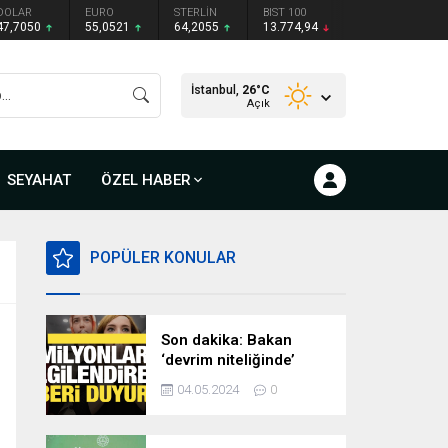
DOLAR
EURO
STERLİN
BIST 100
47,7050
55,0521
64,2055
13.774,94
İstanbul,
26
°C
Açık
SEYAHAT
ÖZEL HABER
POPÜLER KONULAR
Son dakika: Bakan
‘devrim niteliğinde’
deyip duyurdu!
04.05.2024
0
Milyonları ilgilendiren
hazırlık…