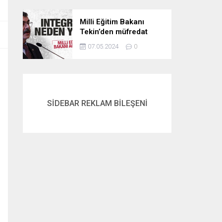
Milli Eğitim Bakanı
Tekin’den müfredat
açıklaması! İntegral
07.05.2024
0
neden yok? İşte
cevabı…
SİDEBAR REKLAM BİLEŞENİ