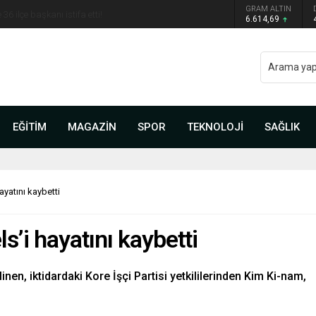
 belli oldu: Mamak Belediye Başkanı CHP’den istifa
GRAM ALTIN
6.614,69
EĞİTİM
MAGAZİN
SPOR
TEKNOLOJİ
SAĞLIK
yatını kaybetti
’i hayatını kaybetti
nen, iktidardaki Kore İşçi Partisi yetkililerinden Kim Ki-nam,