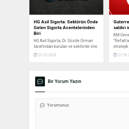
HG Asil Sigorta: Sektörün Önde
Guterre
Gelen Sigorta Acentelerinden
saldırı 
Biri
BM Genel
HG Asil Sigorta, Dr. Gözde Orman
“Refah'a 
tarafından kurulan ve sektörde öne
stratejik
çıkan bir aile şirketidir. Sıcak, samimi
ve insani
01.02.2025
07.05.
ve güven veren yaklaşımıyla, sigorta
ifadeleri
sektöründe lider olma yolunda emin
adımlarla ilerlemektedir.
Bir Yorum Yazın