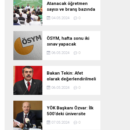
Atanacak öğretmen
sayısı ve branş bazında
kontenjan dağılımları
04.05.2024
0
pazartesi belli oluyor
ÖSYM, hafta sonu iki
sınav yapacak
06.05.2024
0
Bakan Tekin: Afet
olarak değerlendirilmeli
06.05.2024
0
YÖK Başkanı Özvar: İlk
500’deki üniversite
sayımızı 10’a çıkarmayı
07.05.2024
0
hedefliyoruz