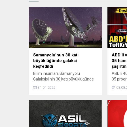
Samanyolu’nun 30 katı
ABD’li 
büyüklüğünde galaksi
35 haml
keşfedildi
şaşırtm
Bilim insanları, Samanyolu
ABD'li 40
Galaksisi'nin 30 katı büyüklüğünde
35 prog
ve 3 milyon ışık yılı uzunluğundaki
entegras
31.01.2025
08.08.
yeni bir radyo galaksi keşfetti.
Bakanlığ
Vekiller
yönelik 
sürdürme