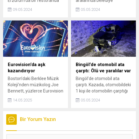
Erzurum'da bir restoranda
aralarında belediye
çalışan döner ustası, gazı
otobüsünün de bulunduğu 4
09.05.2024
05.05.2024
açık unutup çakmak çakınca
araç trafik kazası yaptı.
parlayan alevde ağır
Kazada ölen veya yaralanan
yaralandı.
olmadı.
Eurovision’da aşk
Bingöl’de otomobil ata
kazandırıyor
çarptı: Ölü ve yaralılar var
Boston’daki Berklee Müzik
Bingöl'de otomobil ata
Koleji’nden müzikolog Joe
çarptı. Kazada, otomobildeki
Bennett, yüzlerce Eurovision
1 kişi ile otomobilin çarptığı
finalistini analiz ederek
at öldü, 5 kişi yaralandı.
14.05.2025
05.05.2024
yarışmada baskın olan iki
müzik tarzını belirledi.
Bir Yorum Yazın