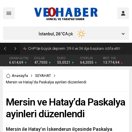
İstanbul,
26
°C
Açık
CHP’de büyük deprem: 39 il ve 36 ilçe başkanı istifa etti!
GRAM ALTIN
DOLAR
EURO
STERLİN
BIST 100
6.614,69
47,7050
55,0521
64,2055
13.774,94
Anasayfa
SEYAHAT
Mersin ve Hatay’da Paskalya ayinleri düzenlendi
Mersin ve Hatay’da Paskalya
ayinleri düzenlendi
Mersin ile Hatay’ın İskenderun ilçesinde Paskalya