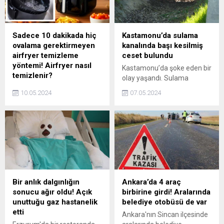
Sadece 10 dakikada hiç
Kastamonu’da sulama
ovalama gerektirmeyen
kanalında başı kesilmiş
airfryer temizleme
ceset bulundu
yöntemi! Airfryer nasıl
Kastamonu’da şoke eden bir
temizlenir?
olay yaşandı. Sulama
Hiç ovalama gerektirmeden,
kanalında başı kesilmiş bir
10.05.2024
07.05.2024
sadece 4 malzemeyle artık
ceset bulunurken 3 kişi
yağ, kir ve yapışkan yemek
gözaltına alındı. Cesedin baş
kalıntılarını çıkaracak en
kısmına hala ulaşılamadı.
basit airfryer temizleme
tüyosu.
Bir anlık dalgınlığın
Ankara’da 4 araç
sonucu ağır oldu! Açık
birbirine girdi! Aralarında
unuttuğu gaz hastanelik
belediye otobüsü de var
etti
Ankara'nın Sincan ilçesinde