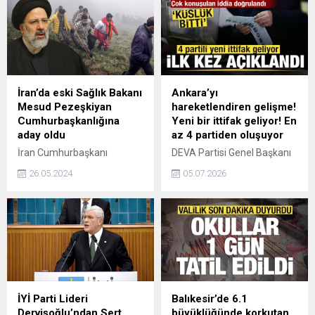
CHP’nin ele geçirdiği
açıklama yaptı.
belediyelerde inanılmaz
düzeyde torpil furyası
başladı.
İran’da eski Sağlık Bakanı
Ankara’yı
Mesud Pezeşkiyan
hareketlendiren gelişme!
Cumhurbaşkanlığına
Yeni bir ittifak geliyor! En
aday oldu
az 4 partiden oluşuyor
İran Cumhurbaşkanı
DEVA Partisi Genel Başkanı
İbrahim Reisi'nin helikopter
Ali Babacan, yeni bir siyasi
26.05.2024
05.07.2026
kazasında hayatını
ittifak üzerinde çalıştıklarını
kaybetmesinin ardından
ilk kez açıkladı. En az 4
ülkede ilk Cumhurbaşkanı
partinin olduğu ittifakta bu
adayı belli oldu. İran'da daha
kez CHP yer almadı.
önce adaylığı veto edilen
reformist kanadın önde
gelen isimlerinden eski
Sağlık Bakanı Mesud
Pezeşkiyan, Cumhurbaşkanı
İYİ Parti Lideri
Balıkesir’de 6.1
seçiminde adaylık
Dervişoğlu’ndan Sert
büyüklüğünde korkutan