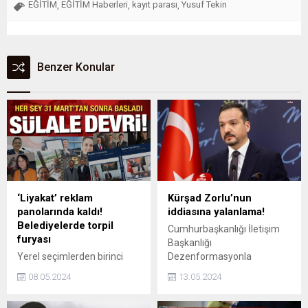
EĞİTİM
EĞİTİM Haberleri
kayıt parası
Yusuf Tekin
,
,
,
Benzer Konular
‘Liyakat’ reklam
Kürşad Zorlu’nun
panolarında kaldı!
iddiasına yalanlama!
Belediyelerde torpil
Cumhurbaşkanlığı İletişim
furyası
Başkanlığı
Yerel seçimlerden birinci
Dezenformasyonla
parti olarak çıkan CHP’deki
Mücadele Merkezi, İYİ Parti
08.05.2024
13.05.2024
zafer sarhoşluğu yerini
Ankara Milletvekili Kürşad
kadrolaşma hırsına bıraktı.
Zorlu'nun iddialarına ilişkin