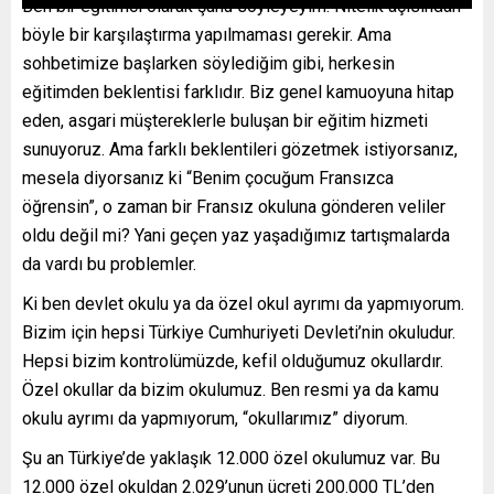
Ben bir eğitimci olarak şunu söyleyeyim: Nitelik açısından
böyle bir karşılaştırma yapılmaması gerekir. Ama
sohbetimize başlarken söylediğim gibi, herkesin
eğitimden beklentisi farklıdır. Biz genel kamuoyuna hitap
eden, asgari müştereklerle buluşan bir eğitim hizmeti
sunuyoruz. Ama farklı beklentileri gözetmek istiyorsanız,
mesela diyorsanız ki “Benim çocuğum Fransızca
öğrensin”, o zaman bir Fransız okuluna gönderen veliler
oldu değil mi? Yani geçen yaz yaşadığımız tartışmalarda
da vardı bu problemler.
Ki ben devlet okulu ya da özel okul ayrımı da yapmıyorum.
Bizim için hepsi Türkiye Cumhuriyeti Devleti’nin okuludur.
Hepsi bizim kontrolümüzde, kefil olduğumuz okullardır.
Özel okullar da bizim okulumuz. Ben resmi ya da kamu
okulu ayrımı da yapmıyorum, “okullarımız” diyorum.
Şu an Türkiye’de yaklaşık 12.000 özel okulumuz var. Bu
12.000 özel okuldan 2.029’unun ücreti 200.000 TL’den