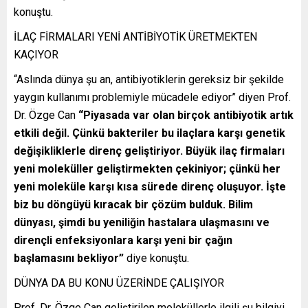
konuştu.
İLAÇ FİRMALARI YENİ ANTİBİYOTİK ÜRETMEKTEN
KAÇIYOR
“Aslında dünya şu an, antibiyotiklerin gereksiz bir şekilde
yaygın kullanımı problemiyle mücadele ediyor” diyen Prof.
Dr. Özge Can
“Piyasada var olan birçok antibiyotik artık
etkili değil. Çünkü bakteriler bu ilaçlara karşı genetik
değişikliklerle direnç geliştiriyor. Büyük ilaç firmaları
yeni moleküller geliştirmekten çekiniyor; çünkü her
yeni moleküle karşı kısa sürede direnç oluşuyor. İşte
biz bu döngüyü kıracak bir çözüm bulduk. Bilim
dünyası, şimdi bu yeniliğin hastalara ulaşmasını ve
dirençli enfeksiyonlara karşı yeni bir çağın
başlamasını bekliyor”
diye konuştu.
DÜNYA DA BU KONU ÜZERİNDE ÇALIŞIYOR
Prof. Dr. Özge Can geliştirilen moleküllerle ilgili şu bilgiyi