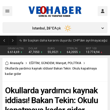
İstanbul,
26
°C
Açık
Bir başkan daha kararını duyurdu: CHP’den ayrılmayacağız
GRAM ALTIN
DOLAR
EURO
STERLİN
BIST 100
6.614,69
47,7050
55,0521
64,2055
13.774,94
Anasayfa
EĞİTİM
,
GÜNDEM
,
Manşet
,
POLİTİKA
Okullarda yardımcı kaynak iddiası! Bakan Tekin: Okulu kapatmaya
kadar gider
Okullarda yardımcı kaynak
iddiası! Bakan Tekin: Okulu