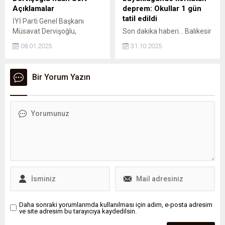
başvurusunda bulunacağını
Açıklamalar
deprem: Okullar 1 gün
açıkladı. İran'da
tatil edildi
İYİ Parti Genel Başkanı
Cumhurbaşkanlığı seçimleri
Müsavat Dervişoğlu,
Son dakika haberi... Balıkesir
28 Haziran'da yapılacak.
partisinin grup toplantısında
Valiliği, Sındırgı ilçesinde
08.01.2025
31.10.2025
hükümete yönelik
saat 22.50'de meydana
eleştirilerde bulundu.
gelen 6.1 büyüklüğündeki
Dervişoğlu, devletin yanlı
korkutan depremin ardından
Bir Yorum Yazın
yönetimiyle Türkiye'nin zorlu
okulların 1 gün tatil edildiğini
dönemlerden geçtiğini
açıkladı.
belirterek, Türk milletinin
iradesine sahip çıkılması
gerektiğini vurguladı.
Daha sonraki yorumlarımda kullanılması için adım, e-posta adresim
ve site adresim bu tarayıcıya kaydedilsin.