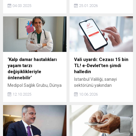
Cup) 5. turunda karşılaştığı
Aday Ofisi'nde Yürütme
04.03.2025
25.01.2026
Ipswich Town'u penaltılar
Kurulu toplantısına katıldı.
sonucu mağlup ederek
çeyrek finale yükseldi.
‘Kalp damar hastalıkları
Vali uyardı: Cezası 15 bin
yaşam tarzı
TL! e-Devlet’ten şimdi
değişiklikleriyle
halledin
önlenebilir’
İstanbul Valiliği, sanayi
Medipol Sağlık Grubu, Dünya
sektörünü yakından
Kalp Günü'nde ‘Kalbin İçin
ilgilendirecek önemli bir
12.10.2025
10.06.2026
Adım At’ temalı bir yürüyüş
uyarı gerçekleştirdi. Valiliğe
düzenledi. Kardiyoloji
bağlı İstanbul İl Sanayi ve
Uzmanı Prof. Dr. Ertuğrul
Teknoloji Müdürlüğü, Yıllık
Okuyan yaptığı açıklamada
İşletme Cetveli bildiriminde
“Kalp damar hastalıkları
bulunmayan işletmelerin
hem dünyada hem de
idari para cezasıyla karşı
Türkiye’de ölümlerin en
karşıya kalacağını duyurdu.