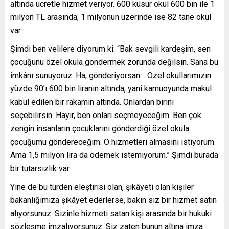
altında ücretle hizmet veriyor. 600 küsur okul 600 bin ile 1
milyon TL arasında; 1 milyonun üzerinde ise 82 tane okul
var.
Şimdi ben velilere diyorum ki: “Bak sevgili kardeşim, sen
çocuğunu özel okula göndermek zorunda değilsin. Sana bu
imkânı sunuyoruz. Ha, gönderiyorsan… Özel okullarımızın
yüzde 90’ı 600 bin liranın altında, yani kamuoyunda makul
kabul edilen bir rakamın altında. Onlardan birini
seçebilirsin. Hayır, ben onları seçmeyeceğim. Ben çok
zengin insanların çocuklarını gönderdiği özel okula
çocuğumu göndereceğim. O hizmetleri almasını istiyorum.
Ama 1,5 milyon lira da ödemek istemiyorum.” Şimdi burada
bir tutarsızlık var.
Yine de bu türden eleştirisi olan, şikâyeti olan kişiler
bakanlığımıza şikâyet ederlerse, bakın siz bir hizmet satın
alıyorsunuz. Sizinle hizmeti satan kişi arasında bir hukuki
sözleşme imzalıyorsunuz. Siz zaten bunun altına imza