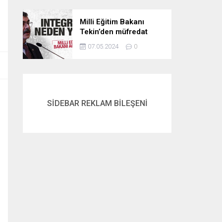
Milli Eğitim Bakanı
Tekin’den müfredat
açıklaması! İntegral
07.05.2024
0
neden yok? İşte
cevabı…
SİDEBAR REKLAM BİLEŞENİ