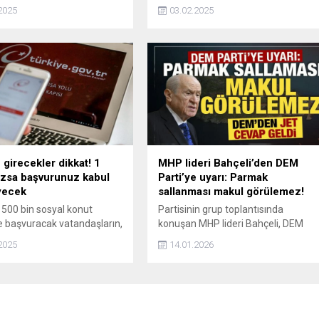
 Kur Korumalı Mevduat
olan Şahpaz, kozmetik ve medikal
2025
03.02.2025
kında sona erecek.'
ürün tedariki sağlayan, eğitimden
ni kullandı.
gelen bir medikal firma anlayışına
sahiptir.
 girecekler dikkat! 1
MHP lideri Bahçeli’den DEM
azsa başvurunuz kabul
Parti’ye uyarı: Parmak
yecek
sallanması makul görülemez!
 500 bin sosyal konut
Partisinin grup toplantısında
e başvuracak vatandaşların,
konuşan MHP lideri Bahçeli, DEM
tarihinden geriye dönük en
Parti’yi SDG’ye arka çıkmakla
2025
14.01.2026
boyunca ilgili ilde ikamet
eleştirerek, terörsüz Türkiye
lması gerekiyor. İkamet
sürecinde sorumluluk çağrısı yaptı.
n 1 yıldan az olduğunun
Bahçeli'nin sözlerine DEM Parti'den
dilmesi halinde başvurunuz
cevap gecikmedi.
 sayılacak.