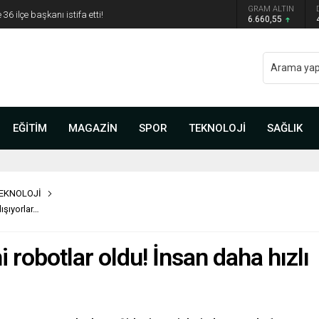
 belli oldu: Mamak Belediye Başkanı CHP’den istifa
GRAM ALTIN
6.660,55
EĞİTİM
MAGAZİN
SPOR
TEKNOLOJİ
SAĞLIK
EKNOLOJİ
lışıyorlar…
i robotlar oldu! İnsan daha hızlı