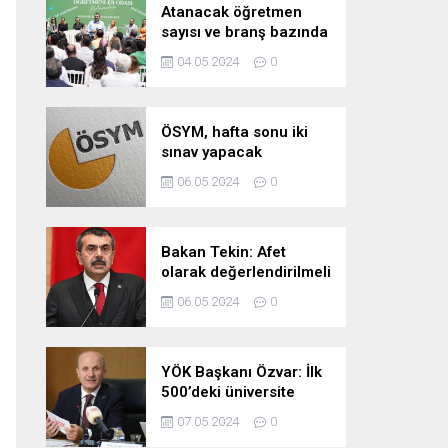
Atanacak öğretmen
sayısı ve branş bazında
kontenjan dağılımları
04.05.2024
0
pazartesi belli oluyor
ÖSYM, hafta sonu iki
sınav yapacak
06.05.2024
0
Bakan Tekin: Afet
olarak değerlendirilmeli
06.05.2024
0
YÖK Başkanı Özvar: İlk
500’deki üniversite
sayımızı 10’a çıkarmayı
07.05.2024
0
hedefliyoruz