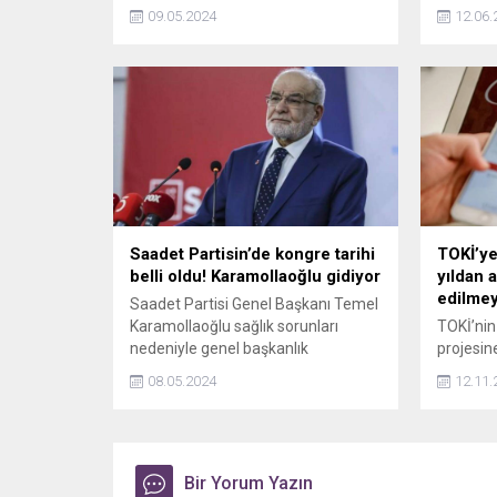
yönlerinde kuvvetli rüzgar eseceği,
veriyor.
09.05.2024
12.06.
yüksek kesimlerde fırtına çıkacağı
(KKM) ya
uyarısında bulundu.
ifadeleri
Saadet Partisin’de kongre tarihi
TOKİ’ye
belli oldu! Karamollaoğlu gidiyor
yıldan 
edilme
Saadet Partisi Genel Başkanı Temel
Karamollaoğlu sağlık sorunları
TOKİ’nin
nedeniyle genel başkanlık
projesin
görevinden ayrılacağını açıklamıştı.
başvuru 
08.05.2024
12.11.
Karamollaoğlu'nun açıklamasının
az 1 yıl 
ardından partide olağanüstü kongre
ediyor o
kararı alındı.
süresini
tespit e
Bir Yorum Yazın
geçersiz