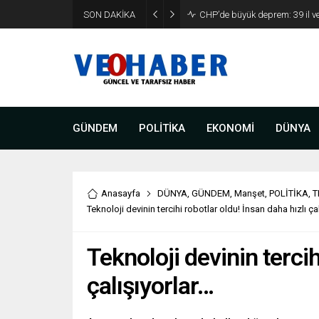
YENİ Parti’ye geçecek ilk isim
SON DAKİKA
etti
GÜNDEM
POLİTİKA
EKONOMİ
DÜNYA
Anasayfa
DÜNYA
,
GÜNDEM
,
Manşet
,
POLİTİKA
,
T
Teknoloji devinin tercihi robotlar oldu! İnsan daha hızlı ça
Teknoloji devinin tercih
çalışıyorlar…