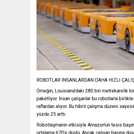
ROBOTLAR İNSANLARDAN DAHA HIZLI ÇALI
Örneğin, Louisiana’daki 280 bin metrekarelik bir
paketliyor. İnsan çalışanlar bu robotlarla birlikte
raflardan alıyor. Bu hibrit çalışma düzeni sayes
yüzde 25 arttı.
Robotlaşmanın etkisiyle Amazon’un tesis başına
ortalama 670’e düştü. Ancak çalışan başına düşe