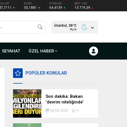
DOLAR
EURO
STERLİN
BIST 100
47,7111
55,1881
64,4139
13.779,39
İstanbul,
26
°C
Açık
SEYAHAT
ÖZEL HABER
POPÜLER KONULAR
Son dakika: Bakan
‘devrim niteliğinde’
deyip duyurdu!
04.05.2024
0
Milyonları ilgilendiren
hazırlık…