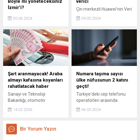
Böyle mi yöneteceksiniz
verici
İzmir’i?
Çin merkezli Huawei'nin Veri
İzmir'de suya yapılan yüzde
Depolama Ürün Grubu
30.06.2024
09.05.2024
45'lik zamma dikkat çeken
Başkanı Peter Zhou,
bir isimden tepki geldi. CHP
Türkiye'deki yatırımlar
Genel Başkanı Özgür Özel'in
hakkında açıklamalarda
kardeşi Barış Özel, "İzmir'de
bulundu. Zhou, 'Türkiye,
suya indirim sözü seçim
Huawei'den daha fazla
vaadi olarak verilmişken,
yatırım için çok umut verici.'
seçim sonrası elektrik
dedi.
zammından bile yüksek
zam yapılıyor. Türkiye'nin en
Şart aranmayacak! Araba
Numara taşıma sayısı
pahallı suyuna katmerli zam
almayı kafasına koyanları
ülke nüfusunun 2 katını
resmen. Böyle mi
rahatlatacak haber
geçti!
yöneteceksiniz İzmir'i?
Sanayi ve Teknoloji
Türkiye'deki cep telefonu
Yazıktır bu halka!"...
Bakanlığı, otomotiv
operatörleri arasında
sektöründe nihai ürünler için
numarası taşıma sayısı
14.02.2026
06.05.2024
hesaplanan yerli katkı
mayıs ayı itibarıyla 180
oranında 1 Temmuz tarihine
milyon 503 bin olurken, sabit
kadar Yerli Malı Tebliği
telefonlarda 2 milyon 630
Bir Yorum Yazın
hükümlerinin devre dışı
bin olarak kayıtlara geçti.
bırakılacağını açıkladı.