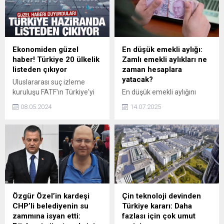
Ekonomiden güzel
En düşük emekli aylığı:
haber! Türkiye 20 ülkelik
Zamlı emekli aylıkları ne
listeden çıkıyor
zaman hesaplara
yatacak?
Uluslararası suç izleme
kuruluşu FATF'ın Türkiye'yi
En düşük emekli aylığını
2021'de aldığı gri listeden,
artıran düzenleme, Resmi
08.05.2024
14.07.2025
haziranda yapılacak
Gazete’de yayımlanarak
toplantıda alacağı kararla
yürürlüğe girdi ve en düşük
çıkartması bekleniyor.
emekli aylığı 16 bin 881
TL’ye yükseldi. Peki, zamlı
emekli aylıkları ne zaman
hesaplara yatacak?
Özgür Özel’in kardeşi
Çin teknoloji devinden
CHP’li belediyenin su
Türkiye kararı: Daha
zammına isyan etti:
fazlası için çok umut