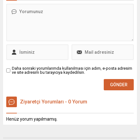
Yapılan bu düzenlemenin,
özellikle engelli bireylerin
araç alımlarında karşılaştığı
yerlilik kriteri kaynaklı
sorunlara çözüm getirmesi
hedefleniyor.
Daha sonraki yorumlarımda kullanılması için adım, e-posta adresim
ve site adresim bu tarayıcıya kaydedilsin.
Ziyaretçi Yorumları - 0 Yorum
Henüz yorum yapılmamış.