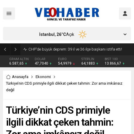
İstanbul,
26
°C
Açık
YENİ Parti’ye geçecek ilk isim belli oldu: Mamak Belediye Başkanı CHP’den istifa etti
GRAM ALTIN
DOLAR
EURO
STERLİN
BIST 100
6.587,65
47,7040
54,9979
64,1883
13.866,67
Anasayfa
Ekonomi
Türkiye’nin CDS primiyle ilgili dikkat çeken tahmin: Zor ama imkânsız
değil
Türkiye’nin CDS primiyle
ilgili dikkat çeken tahmin: