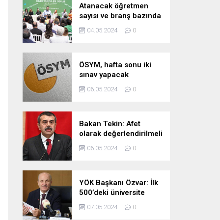
Atanacak öğretmen
sayısı ve branş bazında
kontenjan dağılımları
04.05.2024
0
pazartesi belli oluyor
ÖSYM, hafta sonu iki
sınav yapacak
06.05.2024
0
Bakan Tekin: Afet
olarak değerlendirilmeli
06.05.2024
0
YÖK Başkanı Özvar: İlk
500’deki üniversite
sayımızı 10’a çıkarmayı
07.05.2024
0
hedefliyoruz