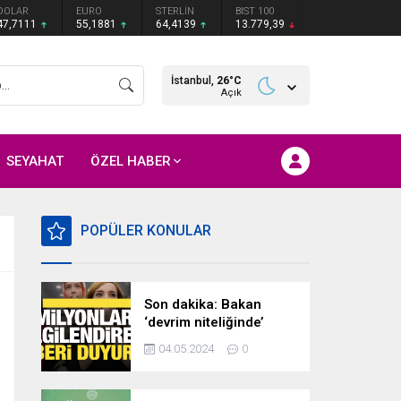
DOLAR
EURO
STERLİN
BIST 100
47,7111
55,1881
64,4139
13.779,39
İstanbul,
26
°C
Açık
SEYAHAT
ÖZEL HABER
POPÜLER KONULAR
Son dakika: Bakan
‘devrim niteliğinde’
deyip duyurdu!
04.05.2024
0
Milyonları ilgilendiren
hazırlık…