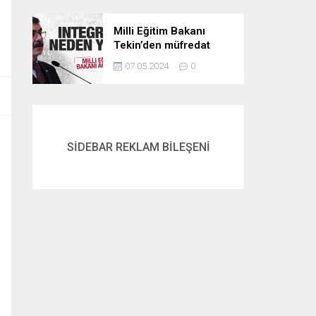
Milli Eğitim Bakanı
Tekin’den müfredat
açıklaması! İntegral
07.05.2024
0
neden yok? İşte
cevabı…
SİDEBAR REKLAM BİLEŞENİ