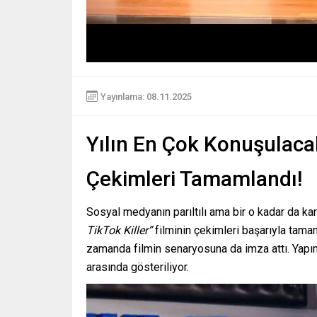
Yayınlama: 08.11.2025
Yılın En Çok Konuşulacak
Çekimleri Tamamlandı!
Sosyal medyanın parıltılı ama bir o kadar da kara
TikTok Killer”
filminin çekimleri başarıyla tam
zamanda filmin senaryosuna da imza attı. Yapım,
arasında gösteriliyor.