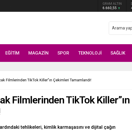
 belli oldu: Mamak Belediye Başkanı CHP’den istifa
GRAM ALTIN
6.660,55
EĞİTİM
MAGAZİN
SPOR
TEKNOLOJİ
SAĞLIK
ak Filmlerinden TikTok Killer”ın Çekimleri Tamamlandı!
ak Filmlerinden TikTok Killer”ın
!
ardındaki tehlikeleri, kimlik karmaşasını ve dijital çağın