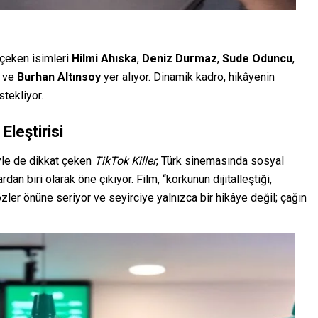
çeken isimleri
Hilmi Ahıska
,
Deniz Durmaz
,
Sude Oduncu
,
ve
Burhan Altınsoy
yer alıyor. Dinamik kadro, hikâyenin
stekliyor.
Eleştirisi
yle de dikkat çeken
TikTok Killer
, Türk sinemasında sosyal
an biri olarak öne çıkıyor. Film, “korkunun dijitalleştiği,
ler önüne seriyor ve seyirciye yalnızca bir hikâye değil; çağın