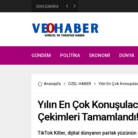
YENİ Parti’ye geçecek ilk isim
SON DAKİKA
etti
GÜNDEM
POLİTİKA
EKONOMİ
DÜNYA
Anasayfa
ÖZEL HABER
Yılın En Çok Konuşulac
Yılın En Çok Konuşulac
Çekimleri Tamamlandı
TikTok Killer, dijital dünyanın parlak yüzünün 