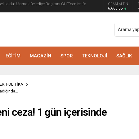
 belli oldu: Mamak Belediye Başkanı CHP’den istifa
GRAM ALTIN
6.660,55
EĞİTİM
MAGAZİN
SPOR
TEKNOLOJİ
SAĞLIK
ER
,
POLİTİKA
madığında…
i ceza! 1 gün içerisinde