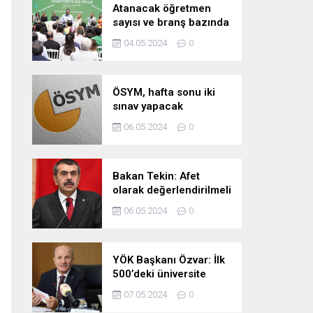
Atanacak öğretmen
sayısı ve branş bazında
kontenjan dağılımları
04.05.2024
0
pazartesi belli oluyor
ÖSYM, hafta sonu iki
sınav yapacak
06.05.2024
0
Bakan Tekin: Afet
olarak değerlendirilmeli
06.05.2024
0
YÖK Başkanı Özvar: İlk
500’deki üniversite
sayımızı 10’a çıkarmayı
07.05.2024
0
hedefliyoruz