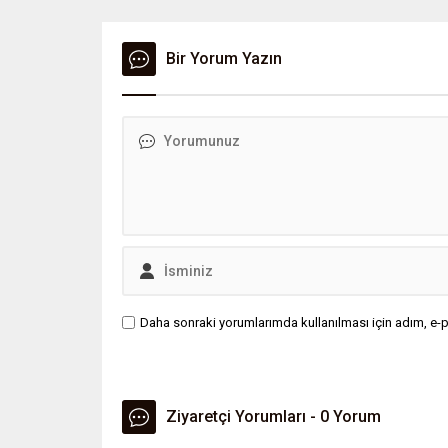
sektörünün dev isimlerinden
Electronic Arts, 2013’ten bu yana
mobil platformlarda büyük bir
Bir Yorum Yazın
oyuncu kitlesine ulaşan efsanevi
yapımın sunucularını kapatma
kararı aldı.
Daha sonraki yorumlarımda kullanılması için adım, e-p
Ziyaretçi Yorumları - 0 Yorum