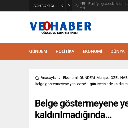
YENİ Parti’ye geçecek ilk isim
SON DAKİKA
etti
GÜNDEM
POLİTİKA
EKONOMİ
DÜNYA
Anasayfa
Ekonomi
,
GÜNDEM
,
Manşet
,
ÖZEL HAB
Belge göstermeyene yeni ceza! 1 gün içerisinde kaldırıl
Belge göstermeyene yen
kaldırılmadığında…