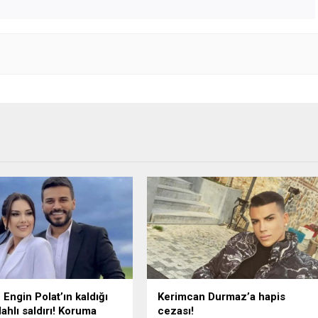
 Engin Polat’ın kaldığı
Kerimcan Durmaz’a hapis
lahlı saldırı! Koruma
cezası!