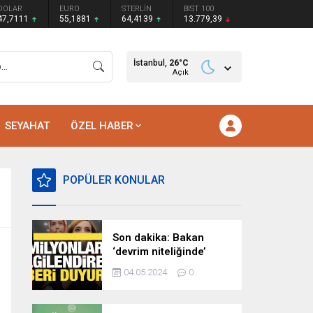
DOLAR
EURO
STERLİN
BIST 100
47,7111
55,1881
64,4139
13.779,39
İstanbul,
26
°C
Açık
SEYAHAT
ÖZEL HABER
POPÜLER KONULAR
Son dakika: Bakan
‘devrim niteliğinde’
deyip duyurdu!
04.05.2024
0
Milyonları ilgilendiren
hazırlık…