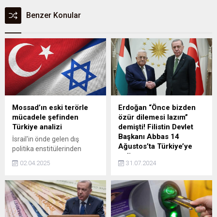
Benzer Konular
Mossad’ın eski terörle
Erdoğan “Önce bizden
mücadele şefinden
özür dilemesi lazım”
Türkiye analizi
demişti! Filistin Devlet
Başkanı Abbas 14
İsrail'in önde gelen dış
Ağustos’ta Türkiye’ye
politika enstitülerinden
geliyor
JCFA'da, Mossad'ın eski üst
02.04.2025
31.07.2024
düzey yöneticilerinden Oded
Cumhurbaşkanı Erdoğan'ın
Ailam imzasıyla yayınlanan
geçtiğimiz günlerde ülkeye
bir analizde. Türkiye'nin
davet ettiği ancak davete
Doğu Akdeniz ve Orta
icabet etmeyen Filistin
Doğu’daki stratejik
Devlet Başkanı Mahmud
yönelimleri, İsrail'in bölgesel
Abbas, 14-15 Ağustos'ta