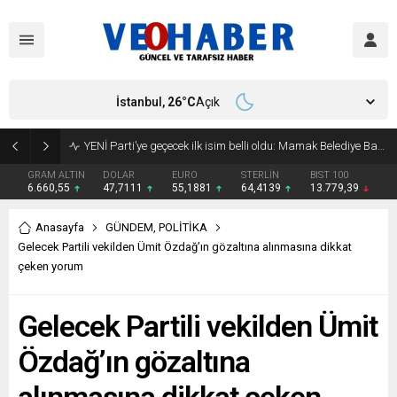
İstanbul,
26
°C
Açık
YENİ Parti’ye geçecek ilk isim belli oldu: Mamak Belediye Başkanı CHP’den istifa etti
GRAM ALTIN
DOLAR
EURO
STERLİN
BIST 100
6.660,55
47,7111
55,1881
64,4139
13.779,39
Anasayfa
GÜNDEM
,
POLİTİKA
Gelecek Partili vekilden Ümit Özdağ’ın gözaltına alınmasına dikkat
çeken yorum
Gelecek Partili vekilden Ümit
Özdağ’ın gözaltına