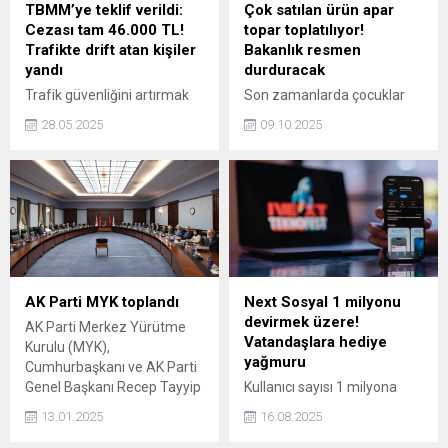
TBMM’ye teklif verildi:
Çok satılan ürün apar
Cezası tam 46.000 TL!
topar toplatılıyor!
Trafikte drift atan kişiler
Bakanlık resmen
yandı
durduracak
Trafik güvenliğini artırmak
Son zamanlarda çocuklar
ve özellikle genç sürücüler
arasında popülerlik kazanan
28.05.2025
09.10.2025
arasında yaygınlaşan
bir oyuncak, Ticaret
tehlikeli sürüş alışkanlıklarını
Bakanlığı tarafından
önlemek amacıyla
incelemeye alındı. Güvenlik
hazırlanan yeni kanun teklifi,
endişeleri nedeniyle
TBMM'ye sunuldu. Yeni
oyuncağın satışına yasak
kanun teklifinde drift ve
getirildi ve ürünlerin derhal
benzeri akrobatik hareketler
toplatılması kararlaştırıldı.
yapan motosiklet ve
motorlu bisiklet sürücülerine
AK Parti MYK toplandı
Next Sosyal 1 milyonu
ağır cezaların uygulanması
devirmek üzere!
AK Parti Merkez Yürütme
bulunuyor.
Vatandaşlara hediye
Kurulu (MYK),
yağmuru
Cumhurbaşkanı ve AK Parti
Genel Başkanı Recep Tayyip
Kullanıcı sayısı 1 milyona
Erdoğan başkanlığında
yaklaşan yerli sosyal medya
13.01.2025
16.08.2025
toplandı.
platformu Next Sosyal, 22
Ağustos’a kadar