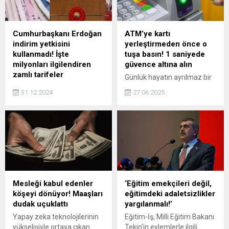
çıkarları açısından ele alındı.
Türkiye'yi ziyaret ederek.
Erdoğan'ın "Davet ettiğimiz
halde gelmeyen Sayın
Cumhurbaşkanı Erdoğan
ATM’ye kartı
Abbas, kusura bakmasın
indirim yetkisini
yerleştirmeden önce o
önce bizden ayrıca özür
kullanmadı! İşte
tuşa basın! 1 saniyede
dilemesi lazım." sözleriyle
milyonları ilgilendiren
güvence altına alın
tepki gösterdiği Abbas,
zamlı tarifeler
Günlük hayatın ayrılmaz bir
yapacağı Türkiye
Yeniden değerleme oranı
parçası haline gelen ATM’ler,
ziyaretinde Erdoğan'la
31.12.2024
27.06.2025
2025 yılı için yüzde 43,93
ne yazık ki dolandırıcıların da
görüşüp TBMM'ye hitap
olarak Resmi Gazete'de
radarına girmiş durumda.
edecek.
yayımlandı. Bu kapsamda
Son dönemde artış
yılbaşından itibaren vergi,
gösteren şikayetler,
ceza ve harçlar da yüzde
ATM’lere yerleştirilen kart
43,93 oranında arttırıldı. Yeni
kopyalama cihazlarının
yılda en düşük Motorlu
yaygınlaştığını ortaya
Taşıtlar Vergisi 499 liraya, en
koyuyor.
yüksek ise 230 bin liraya
Mesleği kabul edenler
‘Eğitim emekçileri değil,
çıkacak.
köşeyi dönüyor! Maaşları
eğitimdeki adaletsizlikler
dudak uçuklattı
yargılanmalı!’
Yapay zeka teknolojilerinin
Eğitim-İş, Milli Eğitim Bakanı
yükselişiyle ortaya çıkan
Tekin'in eylemlerle ilgili