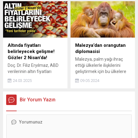
#NSosyalBenim etiketiyle
paylaşım yapanlara çeşitli
hediyeleri kazanma fırsatı
sunuyor.
Altında fiyatları
Malezya’dan orangutan
belirleyecek gelişme!
diplomasisi
Gözler 2 Nisan’da!
Malezya, palm yağı ihraç
Doç. Dr. Filiz Eryılmaz, ABD
ettiği ülkelerle ilişkilerini
verilerinin altın fiyatları
geliştirmek için bu ülkelere
üzerinde etkili olacağını
orangutan hediye etmeyi
24.03.2025
09.05.2024
belirterek, 3.360 seviyesinin
planladığını açıkladı.
geçilip geçilmemesinin altın
piyasasındaki yönü
Bir Yorum Yazın
belirleyeceğini vurguladı.