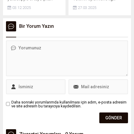
yeni bir meslek grubu adeta
çıkışına, “Sendikal haklarını
03.12.2025
27.03.2025
altın çağını yaşıyor. Bu
kullanan eğitim
alanda çalışan uzmanlar,
emekçilerine yönelik
şirketlerden gelen dudak
açıklamaları, açıkça bir
Bir Yorum Yazın
uçuklatan tekliflerle ciddi
tehdit ve gözdağıdır yanıtını
kazançlar elde ediyor.
verdi.
Daha sonraki yorumlarımda kullanılması için adım, e-posta adresim
ve site adresim bu tarayıcıya kaydedilsin.