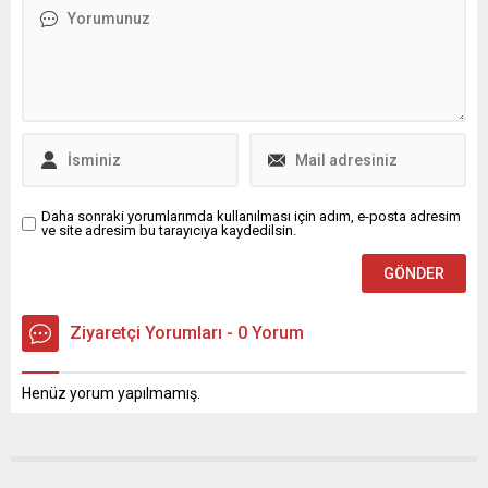
emeklilik işlemleri tek tek
kaliteli eğitim ve kaliteli
iptal ediliyor. Aynı zamanda
sağlık hizmetine ulaşımı
bu kişilere geçmişte ödenen
sınıfsal bir ayrım haline
maaşları yasal faiziyle
getiren bu düzene ve bu
birlikte geri talep ediyor.
kötü yönetime muhataptır.
İşte bu...
Daha sonraki yorumlarımda kullanılması için adım, e-posta adresim
ve site adresim bu tarayıcıya kaydedilsin.
Ziyaretçi Yorumları - 0 Yorum
Henüz yorum yapılmamış.