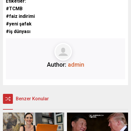
Etiketler:
#TCMB
#faiz indirimi
#yeni şafak
#iş dünyası
Author:
admin
Benzer Konular