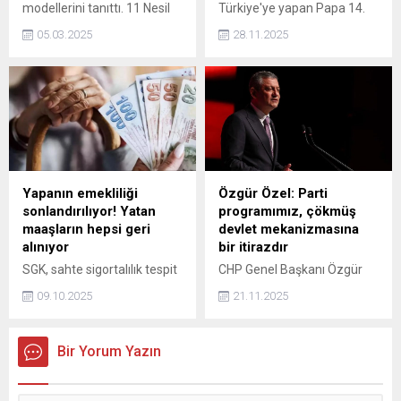
modellerini tanıttı. 11 Nesil
Türkiye'ye yapan Papa 14.
iPad ile M3 işlemcili iPad
Leo'nun Ankara'da verdiği
05.03.2025
28.11.2025
Air'ın özellikleri neler?
mesajlar, dünya basınında
büyük yankı uyandırdı. BBC,
Papa'nın Erdoğan'a istikrar
kaynağı olarak rol
üstlenmesi çağrısında
bulunduğunu yazdı.
Yapanın emekliliği
Özgür Özel: Parti
sonlandırılıyor! Yatan
programımız, çökmüş
maaşların hepsi geri
devlet mekanizmasına
alınıyor
bir itirazdır
SGK, sahte sigortalılık tespit
CHP Genel Başkanı Özgür
edilen kişilere yönelik ülke
Özel, CHP parti programı
09.10.2025
21.11.2025
genelinde kapsamlı bir
taslağına ilişkin, Milletimiz;
denetim başlattı. 81 ilde
zenginleri daha zengin,
yürütülen incelemeler
yoksulu daha yoksul yapan,
Bir Yorum Yazın
sonucunda, sigortalı gibi
kara bir düzen kuran, vergi
gösterilerek haksız şekilde
yükünü kazananlara değil
emekli edilen kişilerin
yoksulların üzerine yıkan,