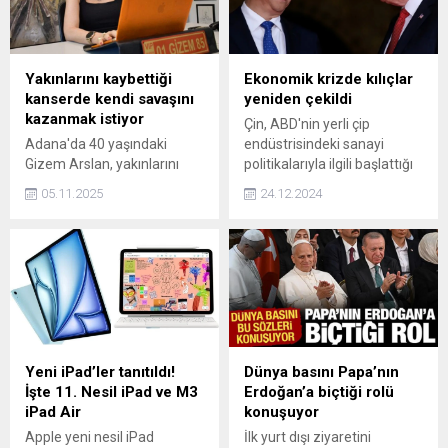
Yakınlarını kaybettiği
Ekonomik krizde kılıçlar
kanserde kendi savaşını
yeniden çekildi
kazanmak istiyor
Çin, ABD'nin yerli çip
Adana'da 40 yaşındaki
endüstrisindeki sanayi
Gizem Arslan, yakınlarını
politikalarıyla ilgili başlattığı
kaybettiği kanserde kendi
soruşturmanın kendisini
05.11.2025
24.12.2024
savaşını kazanmak için
olumsuz etkileyeceği
mücadele ediyor.
gerekçesiyle her türlü tedbiri
alacağını duyurdu.
Haberler.com'a konuşan
Prof.Dr. İbrahim Güran
Yumuşak, Trump'ın görevi
devralmasıyla Çin ile ABD ve
Avrupa arasındaki rekabetin
daha da kızışacağını belirtti.
Yeni iPad’ler tanıtıldı!
Dünya basını Papa’nın
İşte 11. Nesil iPad ve M3
Erdoğan’a biçtiği rolü
iPad Air
konuşuyor
Apple yeni nesil iPad
İlk yurt dışı ziyaretini