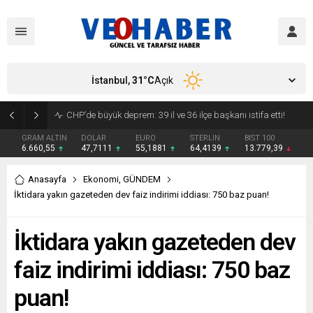
İstanbul,
31
°C
Açık
YENİ Parti’ye geçecek ilk isim belli oldu: Mamak Belediye Başkanı CHP’den istifa etti
GRAM ALTIN
DOLAR
EURO
STERLİN
BIST 100
6.660,55
47,7111
55,1881
64,4139
13.779,39
Anasayfa
Ekonomi
,
GÜNDEM
İktidara yakın gazeteden dev faiz indirimi iddiası: 750 baz puan!
İktidara yakın gazeteden dev
faiz indirimi iddiası: 750 baz
puan!