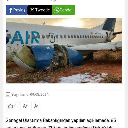
Paylaş
Tweetle
Gönder
Yayınlama: 09.05.2024
A
A
+
-
0
Senegal Ulaştırma Bakanlığından yapılan açıklamada, 85
kişiyi taşıyan Boeing 737 tipi yolcu uçağının Dakar’daki