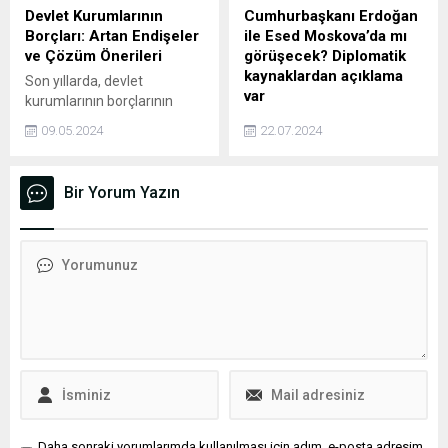
Devlet Kurumlarının
Cumhurbaşkanı Erdoğan
Borçları: Artan Endişeler
ile Esed Moskova’da mı
ve Çözüm Önerileri
görüşecek? Diplomatik
kaynaklardan açıklama
Son yıllarda, devlet
var
kurumlarının borçlarının
artması endişe verici bir hal
Diplomatik kaynaklar,
09.05.2024
22.07.2024
almıştır. Bu durum, kamu
Cumhurbaşkanı Erdoğan'ın
maliyesinde dengesizliklere
Suriye Devlet Başkanı Beşar
yol açmakta ve birçok
Esed ile Moskova'da
Bir Yorum Yazın
sorunu beraberinde
görüşeceği iddialarını
getirmektedir.
yalanladı.
Daha sonraki yorumlarımda kullanılması için adım, e-posta adresim