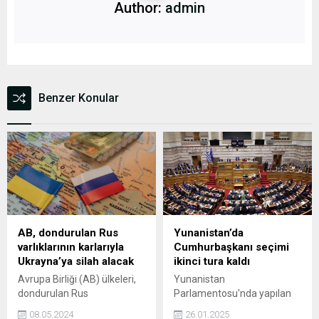
Author:
admin
Benzer Konular
AB, dondurulan Rus
Yunanistan’da
varlıklarının karlarıyla
Cumhurbaşkanı seçimi
Ukrayna’ya silah alacak
ikinci tura kaldı
Avrupa Birliği (AB) ülkeleri,
Yunanistan
dondurulan Rus
Parlamentosu'nda yapılan
varlıklarından elde edilen
cumhurbaşkanlığı
08.05.2024
26.01.2025