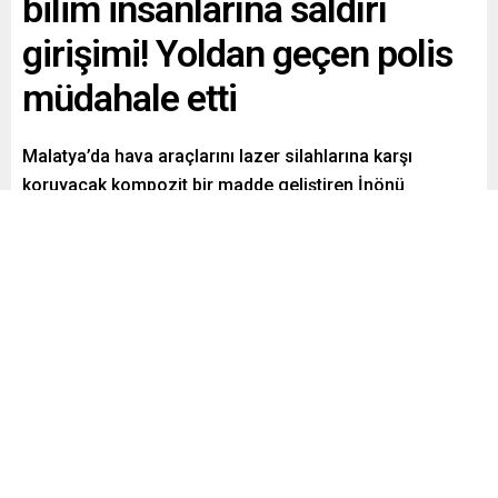
bilim insanlarına saldırı
girişimi! Yoldan geçen polis
müdahale etti
Malatya’da hava araçlarını lazer silahlarına karşı
koruyacak kompozit bir madde geliştiren İnönü
Üniversitesi’nde görev yapan akademisyen çifte yönelik
saldırı girişimi, polis tarafından engellendi. Saldırganlar,
akademisyen çiftin aracına çarparak durdurmaya
çalıştı. Olay yerinden geçen polis ekipleri duruma hızla
müdahale etti ve 4 saldırgandan 2’sini yakaladı.
Şüphelilerden 1’i ihraç edilen asker çıkarken olayla ilgili
başlatılan inceleme devam ediyor.
Paylaş
Tweetle
Gönder