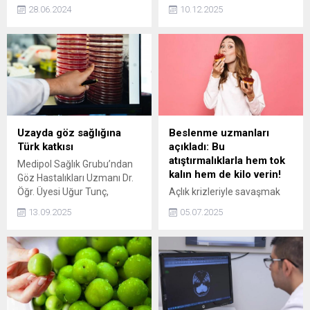
yapan üniversite öğrencisi
Medipol Sağlık Grubu’ndan
28.06.2024
10.12.2025
Ata Emre Akman'ı
Göz Hastalıkları Uzmanı
bıçaklayan E.Ö. ve babasının
Prof. Dr. Nursal Melda
yargılanmasına devam
Yenerel, ileri yaşta görme
ediliyor. Babasının eski dini
kalitesini artırmak için 3 altın
nikahlı eşi Sultan'ın evini
kuralı paylaştı.
taşlamaya gittiğini söyleyen
E.Ö., çok sarhoş olduğunu
belirterek, "Maktule 25 kere
bıçak sallamışım. 25 kere
Uzayda göz sağlığına
Beslenme uzmanları
sallasam da o gün beni buna
Türk katkısı
açıkladı: Bu
neyin sevk ettiğini
atıştırmalıklarla hem tok
Medipol Sağlık Grubu’ndan
hatırlamıyorum." dedi.
kalın hem de kilo verin!
Göz Hastalıkları Uzmanı Dr.
E.Ö.'nün babası...
Öğr. Üyesi Uğur Tunç,
Açlık krizleriyle savaşmak
SpaceOmix projesinde katkı
artık çok kolay! Diyetinizi
13.09.2025
05.07.2025
sunan bilim insanları
sabote etmeyen, 100 kalori
arasında yer aldı.
civarında, hem lezzetli hem
de uzun süre tok tutan
atıştırmalık önerileri
keşfedin. Beslenme
uzmanlarının sırlarıyla kan
şekerinizi dengeleyin ve kilo