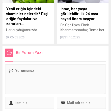
verme sürecinizi keyifli hale
getirin!
Yeşil eriğin içindeki
İnme, her yaşta
vitaminler nelerdir? Ekşi
görülebilir: İlk 24 saat
eriğin faydaları ve
hayati önem taşıyor
zararları…
Dr. Öğr. Üyesi Elmir
Her duyduğumuzda
Khanmammadov, “İnme her
ağzımızı sulandıran yeşil
ne kadar ileri yaş hastalığı
06.05.2024
31.10.2025
erik, yaz mevsiminin
olarak bilinse de artık
yaklaşmasıyla beraber
gençlerde de sık görülüyor.
manavlarda yerini aldı.
Erken müdahale, hastanın
Bir Yorum Yazın
Severek tükettiğimiz
hayatını kurtarabilir” dedi.
reyonların gözde meyvesi
olan yeşil eriğin faydaları da
oldukça fazla. İşte, yeşil ekşi
eriğin faydaları ve zararları!