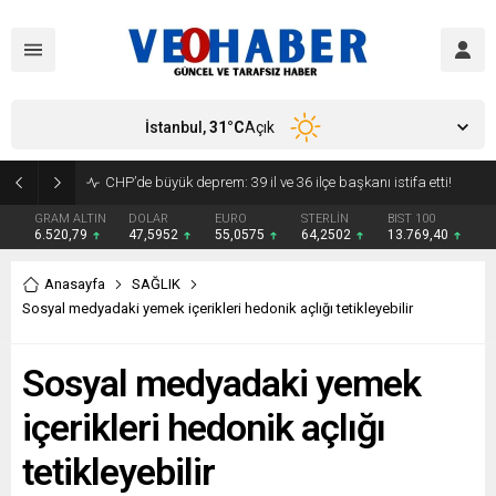
İstanbul,
31
°C
Açık
YENİ Parti’ye geçecek ilk isim belli oldu: Mamak Belediye Başkanı CHP’den istifa etti
GRAM ALTIN
DOLAR
EURO
STERLİN
BIST 100
6.520,79
47,5952
55,0575
64,2502
13.769,40
Anasayfa
SAĞLIK
Sosyal medyadaki yemek içerikleri hedonik açlığı tetikleyebilir
Sosyal medyadaki yemek
içerikleri hedonik açlığı
tetikleyebilir