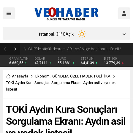
İstanbul,
31
°C
Açık
YENİ Parti’ye geçecek ilk isim belli oldu: Mamak Belediye Başkanı CHP’den istifa etti
GRAM ALTIN
DOLAR
EURO
STERLİN
BIST 100
6.660,55
47,7111
55,1881
64,4139
13.779,39
Anasayfa
Ekonomi
,
GÜNDEM
,
ÖZEL HABER
,
POLİTİKA
TOKİ Aydın Kura Sonuçları Sorgulama Ekranı: Aydın asil ve yedek
listesi!
TOKİ Aydın Kura Sonuçları
Sorgulama Ekranı: Aydın asil