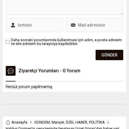
Daha sonraki yorumlarımda kullanılması için adım, e-posta adresim
ve site adresim bu tarayıcıya kaydedilsin.
Ziyaretçi Yorumları - 0 Yorum
Henüz yorum yapılmamış.
Anasayfa
GÜNDEM
,
Manşet
,
ÖZEL HABER
,
POLİTİKA
Haldun Dormen’in cenazesinde fenalaşan İzzet Günay’dan haber var!