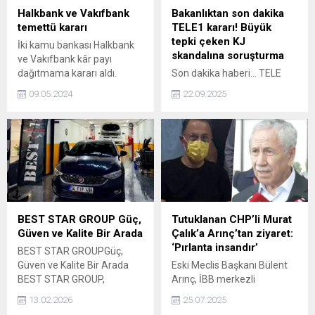
Halkbank ve Vakıfbank
Bakanlıktan son dakika
temettü kararı
TELE1 kararı! Büyük
tepki çeken KJ
İki kamu bankası Halkbank
skandalına soruşturma
ve Vakıfbank kâr payı
dağıtmama kararı aldı.
Son dakika haberi... TELE
1'de yayınlanan bir
09.05.2024
22.09.2025
programda Cumhurbaşkanı
Erdoğan'ı İsrail'in eli kanlı
soykırımcı Başkanı
Benyamin Netanyahu'ya
benzetilmesine yönelik KJ
kullanılması skandalına
ilişkin soruşturma başlatıldı.
BEST STAR GROUP Güç,
Tutuklanan CHP’li Murat
Güven ve Kalite Bir Arada
Çalık’a Arınç’tan ziyaret:
‘Pırlanta insandır’
BEST STAR GROUPGüç,
Güven ve Kalite Bir Arada
Eski Meclis Başkanı Bülent
BEST STAR GROUP,
Arınç, İBB merkezli
otomotiv ve uluslararası
yolsuzluk ve rüşvet
13.02.2026
25.07.2025
ticaret alanında faaliyet
soruşturması kapsamına