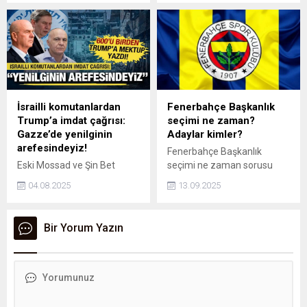
gösteren, hızla büyüyen
tutuklanan eski Beylikdüzü
kurumsal bir şirkettir. 8 yılı
Belediye Başkanı Mehmet
aşkın tecrübesiyle
Murat Çalık’ın tedavi
sektöründe güvenilir ve
gördüğü hastaneye ziyaret
profesyonel bir marka
gerçekleştirdi.
haline gelmiştir. Şirketin
kurucusu ve CEO’su Haji
Hasib Barikzai olup, merkez
İsrailli komutanlardan
Fenerbahçe Başkanlık
ofisi İstanbul, Türkiye’dedir.
Trump’a imdat çağrısı:
seçimi ne zaman?
Grup; Dubai, Suudi...
Gazze’de yenilginin
Adaylar kimler?
arefesindeyiz!
Fenerbahçe Başkanlık
Eski Mossad ve Şin Bet
seçimi ne zaman sorusu
başkanlarının da aralarında
gündeme geldi. Fenerbahçe
04.08.2025
13.09.2025
bulunduğu 600 kişilik İsrail
Spor Kulübü, ilerleyen
Güvenliği Komutanları
zamanlarda yapılacak
grubu, ABD Başkanı
Seçimli Olağanüstü Genel
Bir Yorum Yazın
Trump’a seslenerek Gazze
Kurul ile yeni başkanını
Şeridi'nde yenilginin
belirleyecek. Ali Koç,
arefesinde olduklarını itiraf
Saadettin Saran, Hakan Bilal
ettiler.
Kutlualp'in yarışacağı seçim
merakla bekleniyor.